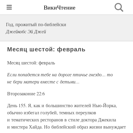
ВикиЧтение
Год, прожитый по-библейски
Джейкобс Эй Джей
Месяц шестой: февраль
Месяц шестой: февраль
Если попадется тебе на дороге птичье гнездо… то
не бери матери вместе с детьми…
Второзаконие 22:6
День 155. Я, как и большинство жителей Нью-Йорка,
обычно избегал голубей, темных переулков
и тематических ресторанов в стиле доктора Джекила
и мистера Хайда. Но библейский образ жизни вынуждает