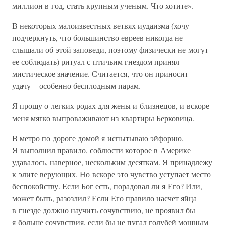
миллион в год, стать крупным ученым. Что хотите».
В некоторых малоизвестных ветвях иудаизма (хочу
подчеркнуть, что большинство евреев никогда не
слышали об этой заповеди, поэтому физически не могут
ее соблюдать) ритуал с птичьим гнездом принял
мистическое значение. Считается, что он приносит
удачу – особенно бесплодным парам.
Я прошу о легких родах для жены и близнецов, и вскоре
меня мягко выпроваживают из квартиры Берковица.
В метро по дороге домой я испытываю эйфорию.
Я выполнил правило, соблюсти которое в Америке
удавалось, наверное, нескольким десяткам. Я принадлежу
к элите верующих. Но вскоре это чувство уступает место
беспокойству. Если Бог есть, порадовал ли я Его? Или,
может быть, разозлил? Если Его правило насчет яйца
в гнезде должно научить сочувствию, не проявил бы
я больше сочувствия, если бы не пугал голубей мощным