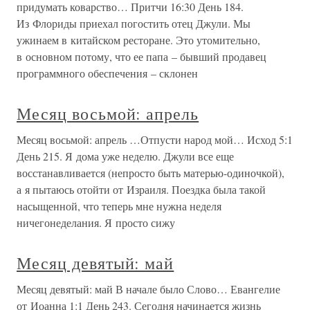
придумать коварство… Притчи 16:30 День 184.
Из Флориды приехал погостить отец Джули. Мы
ужинаем в китайском ресторане. Это утомительно,
в основном потому, что ее папа – бывший продавец
программного обеспечения – склонен
Месяц восьмой: апрель
Месяц восьмой: апрель …Отпусти народ мой… Исход 5:1
День 215. Я дома уже неделю. Джули все еще
восстанавливается (непросто быть матерью-одиночкой),
а я пытаюсь отойти от Израиля. Поездка была такой
насыщенной, что теперь мне нужна неделя
ничегонеделания. Я просто сижу
Месяц девятый: май
Месяц девятый: май В начале было Слово… Евангелие
от Иоанна 1:1 День 243. Сегодня начинается жизнь