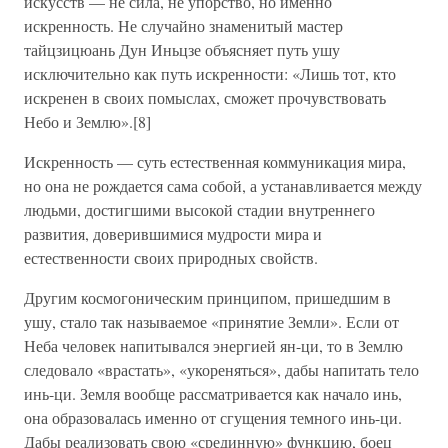
искусств — не сила, не упорство, но именно
искренность. Не случайно знаменитый мастер
тайцзицюань Дун Иньцзе объясняет путь ушу
исключительно как путь искренности: «Лишь тот, кто
искренен в своих помыслах, сможет прочувствовать
Небо и Землю».[8]
Искренность — суть естественная коммуникация мира,
но она не рождается сама собой, а устанавливается между
людьми, достигшими высокой стадии внутреннего
развития, доверившимися мудрости мира и
естественности своих природных свойств.
Другим космогоническим принципом, пришедшим в
ушу, стало так называемое «принятие Земли». Если от
Неба человек напитывался энергией ян-ци, то в Землю
следовало «врастать», «укореняться», дабы напитать тело
инь-ци. Земля вообще рассматривается как начало инь,
она образовалась именно от сгущения темного инь-ци.
Дабы реализовать свою «срединную» функцию, боец