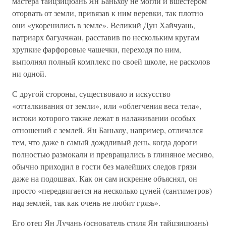
мастера тайцзицюань Ян Баньхоу не могли и вшестером
оторвать от земли, привязав к ним веревки, так плотно
они «укоренились в земле». Великий Дун Хайчуань,
патриарх багуачжан, расставив по нескольким кругам
хрупкие фарфоровые чашечки, переходя по ним,
выполнял полный комплекс по своей школе, не расколов
ни одной.
С другой стороны, существовало и искусство
«отталкивания от земли», или «облегчения веса тела»,
истоки которого также лежат в налаживании особых
отношений с землей. Ян Баньхоу, например, отличался
тем, что даже в самый дождливый день, когда дороги
полностью размокали и превращались в глиняное месиво,
обычно приходил в гости без малейших следов грязи
даже на подошвах. Как он сам искренне объяснял, он
просто «передвигается на несколько цуней (сантиметров)
над землей, так как очень не любит грязь».
Его отец Ян Лучань (основатель стиля Ян тайцзицюань)