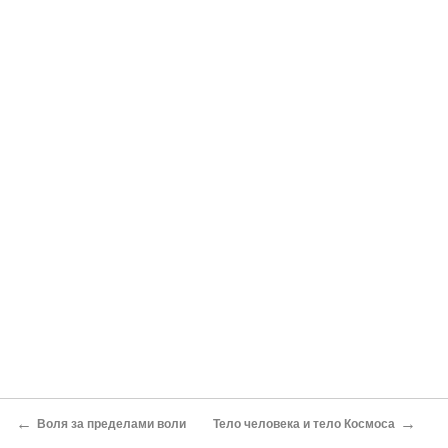
←
→
Воля за пределами воли
Тело человека и тело Космоса