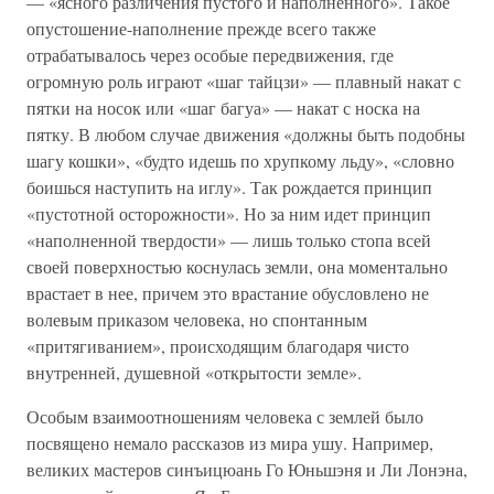
— «ясного различения пустого и наполненного». Такое
опустошение-наполнение прежде всего также
отрабатывалось через особые передвижения, где
огромную роль играют «шаг тайцзи» — плавный накат с
пятки на носок или «шаг багуа» — накат с носка на
пятку. В любом случае движения «должны быть подобны
шагу кошки», «будто идешь по хрупкому льду», «словно
боишься наступить на иглу». Так рождается принцип
«пустотной осторожности». Но за ним идет принцип
«наполненной твердости» — лишь только стопа всей
своей поверхностью коснулась земли, она моментально
врастает в нее, причем это врастание обусловлено не
волевым приказом человека, но спонтанным
«притягиванием», происходящим благодаря чисто
внутренней, душевной «открытости земле».
Особым взаимоотношениям человека с землей было
посвящено немало рассказов из мира ушу. Например,
великих мастеров синъицюань Го Юньшэня и Ли Лонэна,