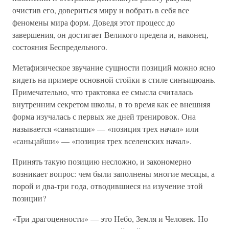
очистив его, довериться миру и вобрать в себя все
феномены мира форм. Доведя этот процесс до
завершения, он достигает Великого предела и, наконец,
состояния Беспредельного.
Метафизическое звучание сущности позиций можно ясно
видеть на примере основной стойки в стиле синъицюань.
Примечательно, что трактовка ее смысла считалась
внутренним секретом школы, в то время как ее внешняя
форма изучалась с первых же дней тренировок. Она
называется «саньтиши» — «позиция трех начал» или
«саньцайши» — «позиция трех вселенских начал».
Принять такую позицию несложно, и закономерно
возникает вопрос: чем были заполнены многие месяцы, а
порой и два-три года, отводившиеся на изучение этой
позиции?
«Три драгоценности» — это Небо, Земля и Человек. Но