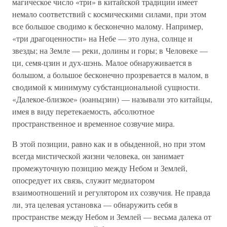
магическое число «три» в китайской традиции имеет
немало соответствий с космическими силами, при этом
все большое сводимо к бесконечно малому. Например,
«три драгоценности» на Небе — это луна, солнце и
звезды; на Земле — реки, долины и горы; в Человеке —
ци, семя-цзин и дух-шэнь. Малое обнаруживается в
большом, а большое бесконечно прозревается в малом, в
сводимой к минимуму субстанциональной сущности.
«Далекое-близкое» (юаньцзин) — называли это китайцы,
имея в виду перетекаемость, абсолютное
пространственное и временное созвучие мира.
В этой позиции, равно как и в обыденной, но при этом
всегда мистической жизни человека, он занимает
промежуточную позицию между Небом и Землей,
опосредует их связь, служит медиатором
взаимоотношений и регулятором их созвучия. Не правда
ли, эта целевая установка — обнаружить себя в
пространстве между Небом и Землей — весьма далека от