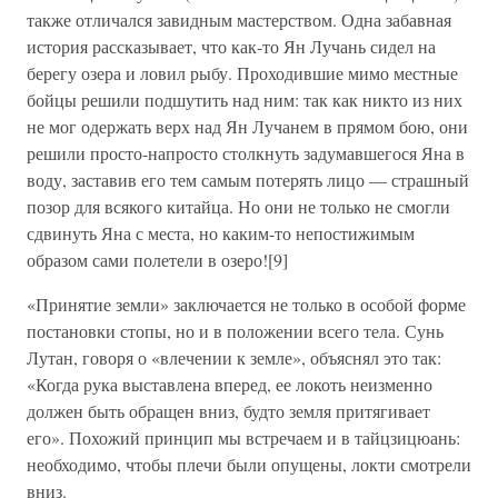
также отличался завидным мастерством. Одна забавная
история рассказывает, что как-то Ян Лучань сидел на
берегу озера и ловил рыбу. Проходившие мимо местные
бойцы решили подшутить над ним: так как никто из них
не мог одержать верх над Ян Лучанем в прямом бою, они
решили просто-напросто столкнуть задумавшегося Яна в
воду, заставив его тем самым потерять лицо — страшный
позор для всякого китайца. Но они не только не смогли
сдвинуть Яна с места, но каким-то непостижимым
образом сами полетели в озеро![9]
«Принятие земли» заключается не только в особой форме
постановки стопы, но и в положении всего тела. Сунь
Лутан, говоря о «влечении к земле», объяснял это так:
«Когда рука выставлена вперед, ее локоть неизменно
должен быть обращен вниз, будто земля притягивает
его». Похожий принцип мы встречаем и в тайцзицюань:
необходимо, чтобы плечи были опущены, локти смотрели
вниз.