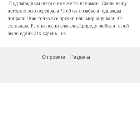
-Под западным игом о них же ты вспомни !Сколь нашу
историю всю переврали,Чтоб их позабыли, однажды
попрали !Как тонко все предки наш мир ощущали :О
солнышке Ра они песни слагали,Природу любили, с ней
были едины,Их корень - из
О проекте
Разделы