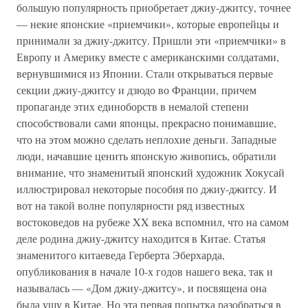
большую популярность приобретает джиу-джитсу, точнее
— некие японские «приемчики», которые европейцы и
принимали за джиу-джитсу. Пришли эти «приемчики» в
Европу и Америку вместе с американскими солдатами,
вернувшимися из Японии. Стали открываться первые
секции джиу-джитсу и дзюдо во Франции, причем
пропаганде этих единоборств в немалой степени
способствовали сами японцы, прекрасно понимавшие,
что на этом можно сделать неплохие деньги. Западные
люди, начавшие ценить японскую живопись, обратили
внимание, что знаменитый японский художник Хокусай
иллюстрировал некоторые пособия по джиу-джитсу. И
вот на такой волне популярности ряд известных
востоковедов на рубеже XX века вспомнил, что на самом
деле родина джиу-джитсу находится в Китае. Статья
знаменитого китаеведа Герберта Эберхарда,
опубликования в начале 10-х годов нашего века, так и
называлась — «Дом джиу-джитсу», и посвящена она
была ушу в Китае. Но эта первая попытка разобраться в