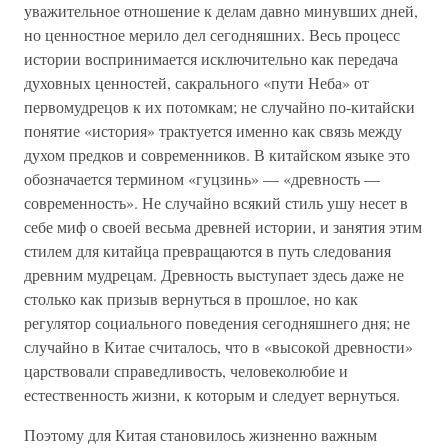
уважительное отношение к делам давно минувших дней,
но ценностное мерило дел сегодняшних. Весь процесс
истории воспринимается исключительно как передача
духовных ценностей, сакрального «пути Неба» от
первомудрецов к их потомкам; не случайно по-китайски
понятие «история» трактуется именно как связь между
духом предков и современников. В китайском языке это
обозначается термином «гуцзинь» — «древность —
современность». Не случайно всякий стиль ушу несет в
себе миф о своей весьма древней истории, и занятия этим
стилем для китайца превращаются в путь следования
древним мудрецам. Древность выступает здесь даже не
столько как призыв вернуться в прошлое, но как
регулятор социального поведения сегодняшнего дня; не
случайно в Китае считалось, что в «высокой древности»
царствовали справедливость, человеколюбие и
естественность жизни, к которым и следует вернуться.
Поэтому для Китая становилось жизненно важным