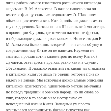
читая работы самого известного российского китаеведа
академика В. М. Алексеева. В начале нашего века он
вместе с французским, исследователем Э. Шаванном
объехал практически весь Китай, побывав даже в самых
глухих деревнях. Заезжал он и в Шаолиньский монастырь
в провинции Фуцзянь, где отметил настенные фрески,
изображающие сражающихся монахов. Но все это для В.
М. Алексеева было лишь историей — ни слова об ушу в
современном ему Китае он не написал. Неужели не
заметил, проехав сотни километров по всему Китаю?
Думается, ответ здесь в другом, равно как и в случае с
Эберхардом. Прекрасно развитый западный ум улавливал
в китайской культуре лишь те реалии, которые привык
видеть на Западе. Мы встречаем доскональные описания
китайской архитектуры, удивительно меткие замечания
по поводу традиций и обычаев народа, но ни слова об
ушу, которое в то время было неотделимо от
повседневной жизни Китая. Западный ум просто
отказывался воспринимать боевые искусства как