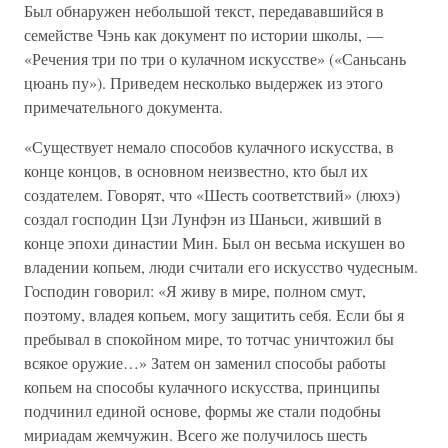
Был обнаружен небольшой текст, передававшийся в
семействе Чэнь как документ по истории школы, —
«Речения три по три о кулачном искусстве» («Саньсань
цюань пу»). Приведем несколько выдержек из этого
примечательного документа.
«Существует немало способов кулачного искусства, в
конце концов, в основном неизвестно, кто был их
создателем. Говорят, что «Шесть соответствий» (люхэ)
создал господин Цзи Лунфэн из Шаньси, живший в
конце эпохи династии Мин. Был он весьма искушен во
владении копьем, люди считали его искусство чудесным.
Господин говорил: «Я живу в мире, полном смут,
поэтому, владея копьем, могу защитить себя. Если бы я
пребывал в спокойном мире, то тотчас уничтожил бы
всякое оружие…» Затем он заменил способы работы
копьем на способы кулачного искусства, принципы
подчинил единой основе, формы же стали подобны
мириадам жемчужин. Всего же получилось шесть