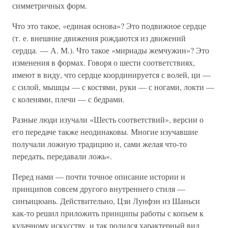
симметричных форм.
Что это такое, «единая основа»? Это подвижное сердце
(т. е. внешние движения рождаются из движений
сердца. — А. М.). Что такое «мириады жемчужин»? Это
изменения в формах. Говоря о шести соответствиях,
имеют в виду, что сердце координируется с волей, ци —
с силой, мышцы — с костями, руки — с ногами, локти —
с коленями, плечи — с бедрами.
Разные люди изучали «Шесть соответствий», версии о
его передаче также неодинаковы. Многие изучавшие
получали ложную традицию и, сами желая что-то
передать, передавали ложь».
Перед нами — почти точное описание истории и
принципов совсем другого внутреннего стиля —
синъицюань. Действительно, Цзи Лунфэн из Шаньси
как-то решил приложить принципы работы с копьем к
кулачному искусству, и так родился характерный вид