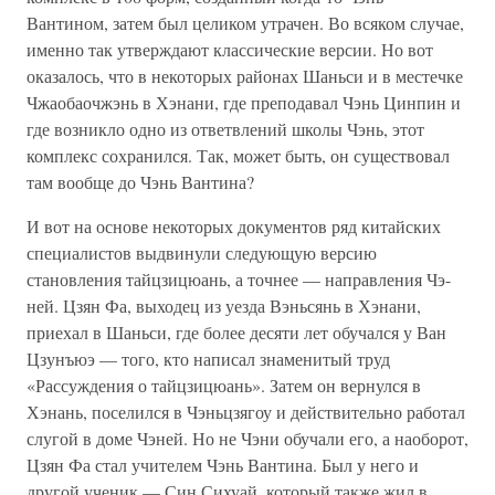
Вантином, затем был целиком утрачен. Во всяком случае,
именно так утверждают классические версии. Но вот
оказалось, что в некоторых районах Шаньси и в местечке
Чжаобаочжэнь в Хэнани, где преподавал Чэнь Цинпин и
где возникло одно из ответвлений школы Чэнь, этот
комплекс сохранился. Так, может быть, он существовал
там вообще до Чэнь Вантина?
И вот на основе некоторых документов ряд китайских
специалистов выдвинули следующую версию
становления тайцзицюань, а точнее — направления Чэ-
ней. Цзян Фа, выходец из уезда Вэньсянь в Хэнани,
приехал в Шаньси, где более десяти лет обучался у Ван
Цзунъюэ — того, кто написал знаменитый труд
«Рассуждения о тайцзицюань». Затем он вернулся в
Хэнань, поселился в Чэньцзягоу и действительно работал
слугой в доме Чэней. Но не Чэни обучали его, а наоборот,
Цзян Фа стал учителем Чэнь Вантина. Был у него и
другой ученик — Син Сихуай, который также жил в