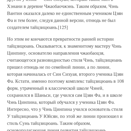
Хэнани в деревне Чжаобаочжэнь. Таким образом, Чэнь
Вантин оказался далеко не единственным учеником Цзян
Фа и тем более, следуя данной версии, отнюдь не был
создателем тайцзицюань.[125]
Но этим не кончаются превратности ранней истории
тайцзицюань. Оказывается, к знаменитому мастеру Чэнь
Цинпину, основателю направления чжаобаоцзя,
считающегося разновидностью стиля Чэнь, тайцзицюань
пришел отнюдь не по семейной линии, а по линии,
которая начиналась от Син Сихуая, второго ученика Цзян
Фа. Кстати, именно поэтому комплекс тайцзицюань в 108
форм, утраченный в классической школе Чэней,
сохранился в Шаньси, где учился сам Цзян Фа, и в школе
Чэнь Цинпина, который обучался у ученика Цзян Фа.
Интересно, что у Чэнь Цинпина учился основатель стиля
У тайцзицюань У Юйсян, по этой же линии произошел и
стиль Сунь тайцзицюань. Таким образом,
основополагающая линия развития тайцзицюань