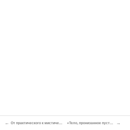
←
→
От практического к мистическому
«Тело, пронизанное пустотой»