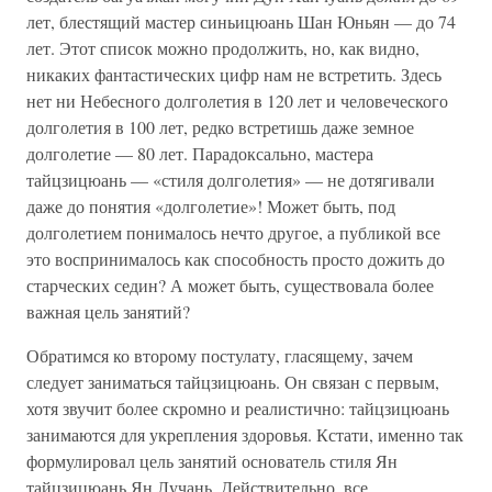
лет, блестящий мастер синьицюань Шан Юньян — до 74
лет. Этот список можно продолжить, но, как видно,
никаких фантастических цифр нам не встретить. Здесь
нет ни Небесного долголетия в 120 лет и человеческого
долголетия в 100 лет, редко встретишь даже земное
долголетие — 80 лет. Парадоксально, мастера
тайцзицюань — «стиля долголетия» — не дотягивали
даже до понятия «долголетие»! Может быть, под
долголетием понималось нечто другое, а публикой все
это воспринималось как способность просто дожить до
старческих седин? А может быть, существовала более
важная цель занятий?
Обратимся ко второму постулату, гласящему, зачем
следует заниматься тайцзицюань. Он связан с первым,
хотя звучит более скромно и реалистично: тайцзицюань
занимаются для укрепления здоровья. Кстати, именно так
формулировал цель занятий основатель стиля Ян
тайцзицюань Ян Лучань. Действительно, все