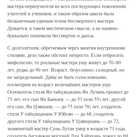
мастера-первоучителя во всех последующих поколениях
учителей и учеников, и таким образом школа была
бесконечным единым телом бессмертного мастера.
Думается, в таком мистическом смысле, а не наивно-
буквально понимали бессмертие и даосы.
С долголетием, обретаемым через занятия внутренними
стилями, дело также обстоит непросто. Если отбросить
мифологию, то реальные мастера ушу живут до 70–80
лет, редко до 90 лет. Возраст, безусловно, солидный, но
не запредельный. Дабы не быть голословными,
посмотрим на возраст величайших мастеров ушу.
Основатель стиля Ян тайцзицюань Ян Лучань прожил до
73 лет, его сын Ян Баньхоу — до 53 (или 55) лет, другой
его сын, Ян Цзяньхоу, — до 75 (или 78) лет, создатель
стиля У тайцзицюань У Юйсян — до 68, создатель
другого стиля У тайцзицюань У Цзянцюань — до 72,
знаменитый мастер Сунь Лутан умер в возрасте 71 года,
создатель багуачжан могучий Дун Хайчуань дожил до 69