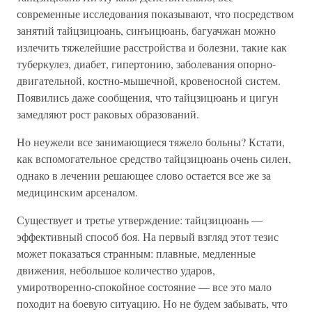
современные исследования показывают, что посредством
занятий тайцзицюань, синъицюань, багуачжан можно
излечить тяжелейшие расстройства и болезни, такие как
туберкулез, диабет, гипертонию, заболевания опорно-
двигательной, костно-мышечной, кровеносной систем.
Появились даже сообщения, что тайцзицюань и цигун
замедляют рост раковых образований.
Но неужели все занимающиеся тяжело больны? Кстати,
как вспомогательное средство тайцзицюань очень силен,
однако в лечении решающее слово остается все же за
медицинским арсеналом.
Существует и третье утверждение: тайцзицюань —
эффективный способ боя. На первый взгляд этот тезис
может показаться странным: плавные, медленные
движения, небольшое количество ударов,
умиротворенно-спокойное состояние — все это мало
походит на боевую ситуацию. Но не будем забывать, что