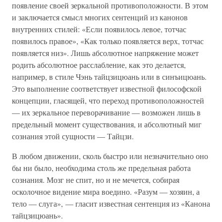
появление своей зеркальной противоположности. В этом
и заключается смысл многих сентенций из канонов
внутренних стилей: «Если появилось левое, тотчас
появилось правое», «Как только появляется верх, тотчас
появляется низ». Лишь абсолютное напряжение может
родить абсолютное расслабление, как это делается,
например, в стиле Чэнь тайцзицюань или в синъицюань.
Это выполнение соответствует известной философской
концепции, гласящей, что переход противоположностей
— их зеркальное переворачивание — возможен лишь в
предельный момент существования, и абсолютный миг
сознания этой сущности — Тайцзи.
В любом движении, сколь быстро или незначительно оно
бы ни было, необходима столь же предельная работа
сознания. Мозг не спит, но и не мечется, собирая
осколочное видение мира воедино. «Разум — хозяин, а
тело — слуга», — гласит известная сентенция из «Канона
тайцзицюань».