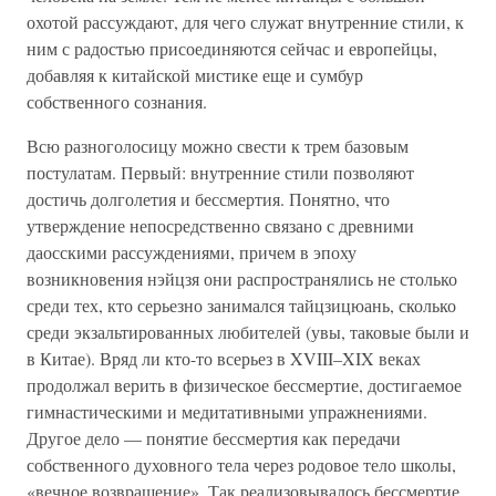
охотой рассуждают, для чего служат внутренние стили, к
ним с радостью присоединяются сейчас и европейцы,
добавляя к китайской мистике еще и сумбур
собственного сознания.
Всю разноголосицу можно свести к трем базовым
постулатам. Первый: внутренние стили позволяют
достичь долголетия и бессмертия. Понятно, что
утверждение непосредственно связано с древними
даосскими рассуждениями, причем в эпоху
возникновения нэйцзя они распространялись не столько
среди тех, кто серьезно занимался тайцзицюань, сколько
среди экзальтированных любителей (увы, таковые были и
в Китае). Вряд ли кто-то всерьез в XVIII–XIX веках
продолжал верить в физическое бессмертие, достигаемое
гимнастическими и медитативными упражнениями.
Другое дело — понятие бессмертия как передачи
собственного духовного тела через родовое тело школы,
«вечное возвращение». Так реализовывалось бессмертие