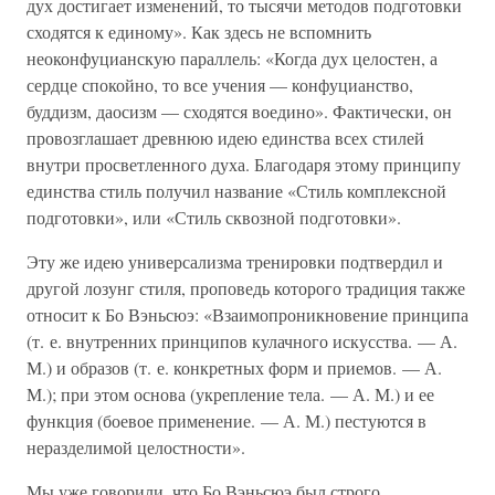
дух достигает изменений, то тысячи методов подготовки
сходятся к единому». Как здесь не вспомнить
неоконфуцианскую параллель: «Когда дух целостен, а
сердце спокойно, то все учения — конфуцианство,
буддизм, даосизм — сходятся воедино». Фактически, он
провозглашает древнюю идею единства всех стилей
внутри просветленного духа. Благодаря этому принципу
единства стиль получил название «Стиль комплексной
подготовки», или «Стиль сквозной подготовки».
Эту же идею универсализма тренировки подтвердил и
другой лозунг стиля, проповедь которого традиция также
относит к Бо Вэньсюэ: «Взаимопроникновение принципа
(т. е. внутренних принципов кулачного искусства. — А.
М.) и образов (т. е. конкретных форм и приемов. — А.
М.); при этом основа (укрепление тела. — А. М.) и ее
функция (боевое применение. — А. М.) пестуются в
неразделимой целостности».
Мы уже говорили, что Бо Вэньсюэ был строго