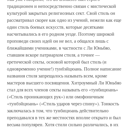
традиционен и непосредственно связан с мистической
культурой закрытых религиозных сект. Свой стиль он
рассматривал скорее как одно из учений, нежели как еще
один стиль боевых искусств, которые десятками
насчитывались в его родном уезде. Поэтому широкой
проповеди своих идей он не вел, а общался лишь с
ближайшими учениками, в частности с Ли Юньбяо,
ставшим вскоре патриархом стиля, а точнее —
еретической секты, основой которой был стиль (и
одновременно учение!) тунбэйцюань. Полное написание
названия стиля запрещалось называть всем, кроме
мастеров высшего посвящения. Хитроумный Ли Юньбяо
стал для всех членов секты называть его «тунбицюань»
(«Стиль проникающих рук») или омофоничным
«тунбэйцюань» («Стиль ударов через спину»). Тонкость
заключалась в том, что тунбицюань действительно
преподавался в тех же местностях вполне открыто и был
весьма популярен. Хотя стили сильно различались, в их