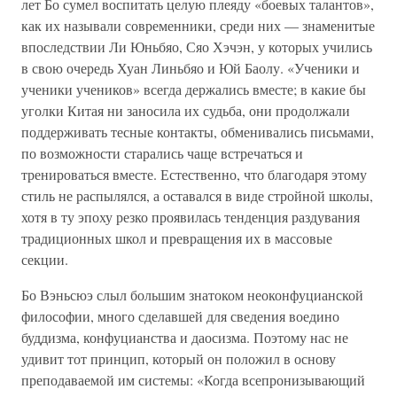
лет Бо сумел воспитать целую плеяду «боевых талантов»,
как их называли современники, среди них — знаменитые
впоследствии Ли Юньбяо, Сяо Хэчэн, у которых учились
в свою очередь Хуан Линьбяо и Юй Баолу. «Ученики и
ученики учеников» всегда держались вместе; в какие бы
уголки Китая ни заносила их судьба, они продолжали
поддерживать тесные контакты, обменивались письмами,
по возможности старались чаще встречаться и
тренироваться вместе. Естественно, что благодаря этому
стиль не распылялся, а оставался в виде стройной школы,
хотя в ту эпоху резко проявилась тенденция раздувания
традиционных школ и превращения их в массовые
секции.
Бо Вэньсюэ слыл большим знатоком неоконфуцианской
философии, много сделавшей для сведения воедино
буддизма, конфуцианства и даосизма. Поэтому нас не
удивит тот принцип, который он положил в основу
преподаваемой им системы: «Когда всепронизывающий