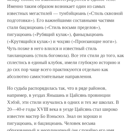
Именно таким образом возникает один из самых
известных мегастилей — тунбэйцюань («Стиль сквозной
подготовки»). Его важнейшими составными частями
стали бацзицюань («Стиль восьми пределов»),
пигуацюань («Рубящий кулак»), фаньцзыцюань
(«Крутящийся кулак») и чоцзяо («Пронзающие ноги»).
Чуть позже в него влился и известный стиль
танланцюань (стиль богомола). Все эти стили до того, как
сплестись в единый клубок, имели глубокую историю и
до сих пор чаще всего практикуются отдельно как
абсолютно самостоятельные направления.
Но судьба распорядилась так, что в ряде районов,
например, в уездах Яньшань и Цайсянь провинции
Хэбэй, эти стили изучались в одних и тех же школах. В
20—40-е годы XVIII века в уезде Цайсянь стал широко
известен мастер Бо Вэньсюэ. Знал он хорошо и
пигуацюань, и бацзицюань. Человек весьма
образованный и неординарный (не случайно его имя