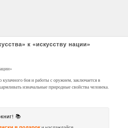
кусства» к «искусству нации»
нации»
 кулачного боя и работы с оружием, заключается в
скармливать изначальные природные свойства человека.
книг! 📚
писки в подарок
и наслаждайся