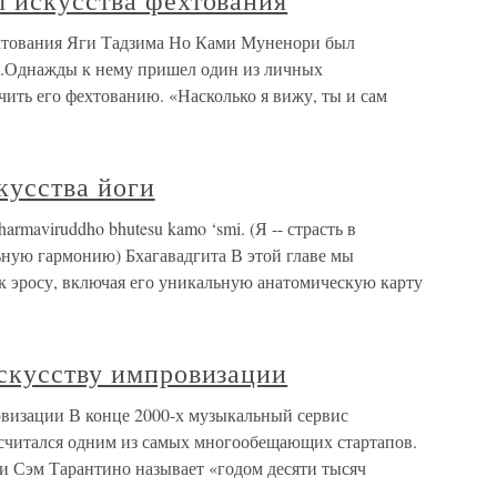
ы искусства фехтования
ехтования Яги Тадзима Но Ками Муненори был
а.Однажды к нему пришел один из личных
чить его фехтованию. «Насколько я вижу, ты и сам
кусства йоги
rmaviruddho bhutesu kamo ‘smi. (Я -- страсть в
ьную гармонию) Бхагавадгита В этой главе мы
к эросу, включая его уникальную анатомическую карту
искусству импровизации
овизации В конце 2000-х музыкальный сервис
 считался одним из самых многообещающих стартапов.
и Сэм Тарантино называет «годом десяти тысяч