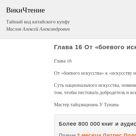
ВикиЧтение
Тайный код китайского кунфу
Маслов Алексей Александрович
Глава 16 От «боевого ис
Глава 16
От «боевого искусства» к «искусству 
Суть национального искусства, помимо
том, чтобы пестовать добродетель и в
Мастер тайцзицюань У Тунань
Более 800 000 книг и аудио
2 месяца Литрес Под
Получи