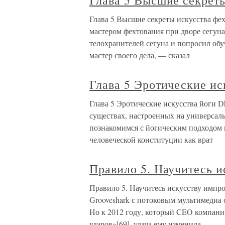
Глава 5 Высшие секрет
Глава 5 Высшие секреты искусства ф
мастером фехтования при дворе сегун
телохранителей сегуна и попросил обу
мастер своего дела, — сказал
Глава 5 Эротические ис
Глава 5 Эротические искусства йоги Dha
существах, настроенных на универсал
познакомимся с йогическим подходом 
человеческой конституции как врат
Правило 5. Научитесь 
Правило 5. Научитесь искусству импр
Grooveshark с потоковым мультимедиа
Но к 2012 году, который CEO компани
ударов»[69], удача ему изменила.