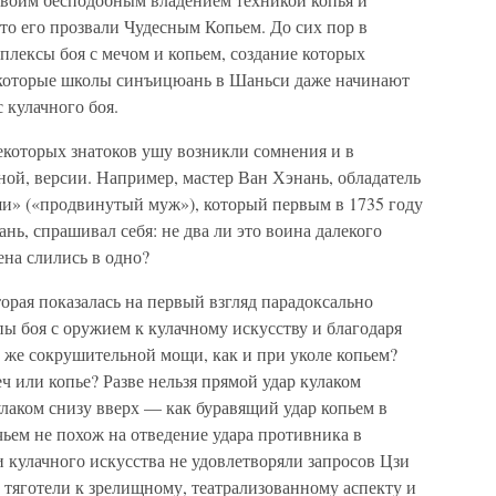
то его прозвали Чудесным Копьем. До сих пор в
лексы боя с мечом и копьем, создание которых
екоторые школы синъицюань в Шаньси даже начинают
с кулачного боя.
екоторых знатоков ушу возникли сомнения и в
ой, версии. Например, мастер Ван Хэнань, обладатель
и» («продвинутый муж»), который первым в 1735 году
нь, спрашивал себя: не два ли это воина далекого
на слились в одно?
рая показалась на первый взгляд парадоксально
ы боя с оружием к кулачному искусству и благодаря
й же сокрушительной мощи, как и при уколе копьем?
еч или копье? Разве нельзя прямой удар кулаком
улаком снизу вверх — как буравящий удар копьем в
чьем не похож на отведение удара противника в
 кулачного искусства не удовлетворяли запросов Цзи
е тяготели к зрелищному, театрализованному аспекту и