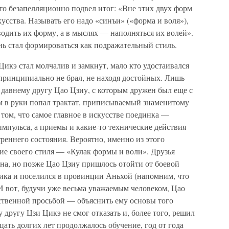
то безапелляционно подвел итог: «Вне этих двух форм
усства. Называть его надо «синъи» («форма и воля»),
водить их форму, а в мыслях — наполняться их волей».
ь стал формироваться как подражательный стиль.
Цикэ стал молчалив и замкнут, мало кто удостаивался
 принципиально не брал, не находя достойных. Лишь
 давнему другу Цао Цзиу, с которым дружен был еще с
им в руки попал трактат, приписываемый знаменитому
 том, что самое главное в искусстве поединка —
мпульса, а приемы и какие-то технические действия
еннего состояния. Вероятно, именно из этого
ие своего стиля — «Кулак формы и воли». Друзья
на, но позже Цао Цзиу пришлось отойти от боевой
ика и поселился в провинции Аньхой (напомним, что
 вот, будучи уже весьма уважаемым человеком, Цао
нственной просьбой — объяснить ему основы того
у другу Цзи Цикэ не смог отказать и, более того, решил
цать долгих лет продолжалось обучение, год от года