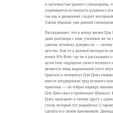
и логичностью раннего синъицюань, ч
утрачивается истинность кулачного иск
так как в движениях следует воспроиз
Таким образом, уже ранний синъицюан
Рассказывают, что к концу жизни Цзи 
даже разговора с ним, учеников же он
одному человеку доверял он — своему
детства. Как-то в далекой молодости 
воину Юэ Фэю, где он и рассказывал о
целостное ощущение своего волевого и
являются лишь выражением этого внутр
трактата и почерпнул Цзи Цикэ назван
вместе штудировали труд великого вои
практики — он избрал карьеру чиновн
Цзи Цикэ жил в провинции Шаньси). И
Цзиу приезжает к своему другу с еди
стиля, который тот разработал. Старом
сделать его своим преемником. Двенад