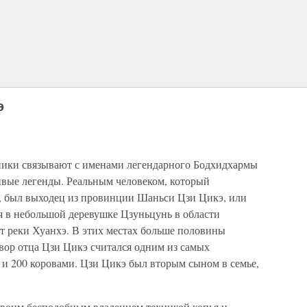
э
ики связывают с именами легендарного Бодхидхармы
ивые легенды. Реальным человеком, который
, был выходец из провинции Шаньси Цзи Цикэ, или
я в небольшой деревушке Цзуньцунь в области
т реки Хуанхэ. В этих местах больше половины
вор отца Цзи Цикэ считался одним из самых
 и 200 коровами. Цзи Цикэ был вторым сыном в семье,
своим бесподобным владением техникой копья и