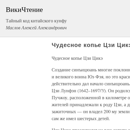
ВикиЧтение
Тайный код китайского кунфу
Маслов Алексей Александрович
Чудесное копье Цзи Цик
Чудесное копье Цзи Цикэ
Создание синъицюань многие поклонн
и великого воина Юэ Фэя, но это крас
действительно дал начало синъицюань
Цзи Лунфэн (1642–1697/?/). Он родилс
Пучжоу, расположенной в километре о
жителей принадлежали к роду Цзи, а д
зажиточных — он владел 200 му земли
сам же имел шестерых детей.
Цзи Цикэ прославился на всю округу 