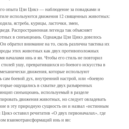
ого опыта Цзи Цикэ — наблюдение за повадками и
стиле используются движения 12 священных животных:
одила, ястреба, курицы, ласточки, змеи,
ведя. Распространенная легенда так объясняет
отных в синъицюань. Однажды Цзи Цикэ довелось
 Он обратил внимание на то, сколь различна тактика их
рироды этих животных как двух противоположных
умя началами инь и ян. Чтобы его стиль не повторил
стилей ушу, превратившихся из боевого искусства в
 механически движения, которые используют
ь сам боевой дух, внутренний настрой, или «боевую
которые ощущались в схватке двух разъяренных
инцип синъицюань, используемый в разделе
опировать движения животных, но следует овладевать
ие в эту природную сущность он и назвал «истинным
 Цикэ оставил речитатив «О двух первоначалах», где
ом взаимотрансформаций инь и ян: