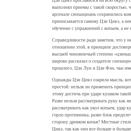
выполнял приемы с такой скоростью, ч
арсенале синъицюань сохранились комп
приписывается самому Цзи Цикэ, а н
обучение с упражнений с копьем, а не 
Справедливости ради заметим, что у н
отношении этой, в принципе достоверн
высшей чиновничьей степени «цзиньш
широко рассказал о создателе синъицюа
прошлого, Цзи Лун и Цзи Фэн, чьи име
Однажды Цзи Цикэ озарила мысль, кото
простой: нельзя ли применить принцип
этому достичь при ударе кулаком тако
Разве нельзя рассматривать руку как м
рассматривать как укол копьем, удар к
горло противника, разве блок предпле
сторону древком копья? Местные стили
Цикэ, так как они все больше и больш