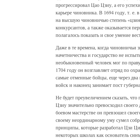
прогрессировал Цао Цзиу, а его успех
карьере чиновника. В 1694 году, т. е. 
на высшую чиновничью степень «цзин
конкурсантов, а также оказывается пер
полагалось показать и свое умение вес
Даже в те времена, когда чиновничьи 
начетничества и государство не испыт
необыкновенный человек мог по праву
1704 году он возглавляет отряд по ох
самые отменные бойцы, еще через два
войск и наконец занимает пост губерн
Не будет преувеличением сказать, что
Цзиу значительно превосходил своего 
боевом мастерстве он превзошел своег
своему неординарному уму сумел собра
принципы, которые разработал Цзи Цик
некоторых школах как основатель син