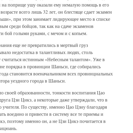
и на поприще ушу оказали ему немалую помощь в его
в возрасте всего лишь 32 лет, он блестяще сдает экзамен
ьши», при этом занимает лидирующее место в списке
вым среди бойцов, так как на сдаче экзаменов
ти бой голыми руками, с мечом и с копьем.
знания еще не превратились в мертвый груз
ывало недостатка в талантливых людях, столь
 считаться истинным «Небесным талантом». Уже в
ране порядка в провинции Шаньси, где собирались
 года становится военачальником всех провинциальных
атора уездного города в Шаньси.
 по своей образованности, тонкости воспитания Цао
друга Цзи Цикэ, а некоторые даже утверждали, что в
о учителя. По существу, именно Цао Цзиу благодаря
ть воедино и привести в систему все те приемы и
э, поэтому именно он, а не Цзи Цикэ почитается в
ъицюань.