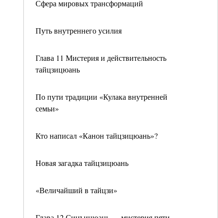
Сфера мировых трансформаций
Путь внутреннего усилия
Глава 11 Мистерия и действительность
тайцзицюань
По пути традиции «Кулака внутренней
семьи»
Кто написал «Канон тайцзицюань»?
Новая загадка тайцзицюань
«Величайший в тайцзи»
Глава 12 Синъицюань — мистерия пяти