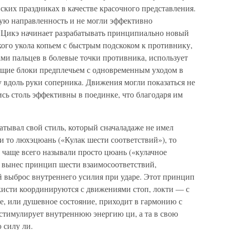
ских праздниках в качестве красочного представления.
ую направленность и не могли эффективно
и Цикэ начинает разрабатывать принципиально новый
зкого укола копьем с быстрым подскоком к противнику,
ми пальцев в болевые точки противника, использует
ящие блоки предплечьем с одновременным уходом в
ру вдоль руки соперника. Движения могли показаться не
сь столь эффективны в поединке, что благодаря им
атывал свой стиль, который сначаладаже не имел
 то люхэцюань («Кулак шести соответствий»), то
о чаще всего называли просто цюань («кулачное
э вынес принцип шести взаимосоответствий,
выброс внутреннего усилия при ударе. Этот принцип
 кисти координируются с движениями стоп, локти — с
е, или душевное состояние, приходит в гармонию с
стимулирует внутреннюю энергию ци, а та в свою
 силу ли.