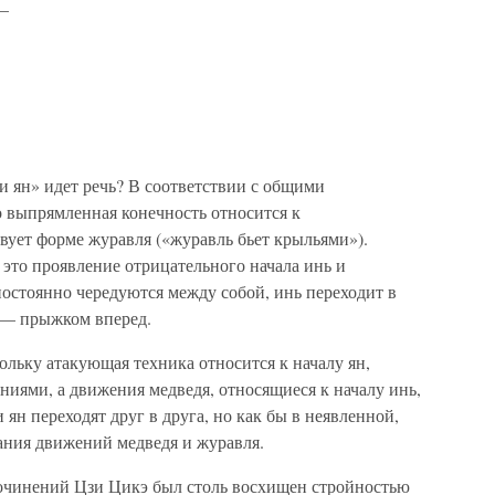
 —
и ян» идет речь? В соответствии с общими
 выпрямленная конечность относится к
вует форме журавля («журавль бьет крыльями»).
это проявление отрицательного начала инь и
остоянно чередуются между собой, инь переходит в
д — прыжком вперед.
ольку атакующая техника относится к началу ян,
иями, а движения медведя, относящиеся к началу инь,
ян переходят друг в друга, но как бы в неявленной,
ния движений медведя и журавля.
очинений Цзи Цикэ был столь восхищен стройностью