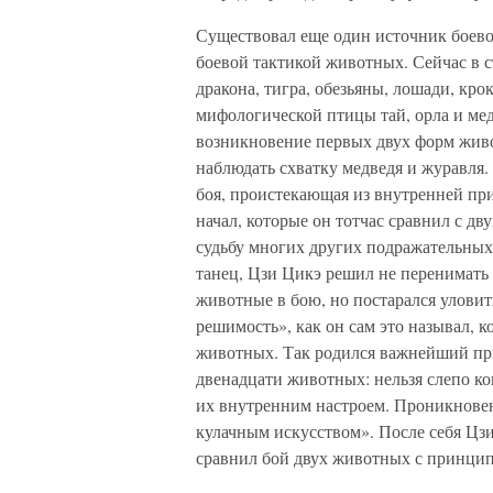
Существовал еще один источник боев
боевой тактикой животных. Сейчас в 
дракона, тигра, обезьяны, лошади, крок
мифологической птицы тай, орла и мед
возникновение первых двух форм жив
наблюдать схватку медведя и журавля.
боя, проистекающая из внутренней п
начал, которые он тотчас сравнил с дв
судьбу многих других подражательных 
танец, Цзи Цикэ решил не перенимать
животные в бою, но постарался уловит
решимость», как он сам это называл, 
животных. Так родился важнейший пр
двенадцати животных: нельзя слепо к
их внутренним настроем. Проникновен
кулачным искусством». После себя Цзи
сравнил бой двух животных с принцип