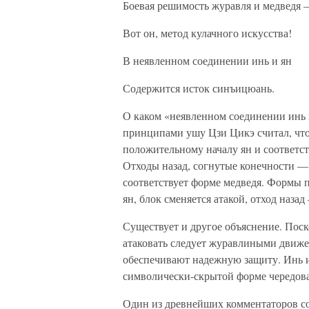
Боевая решимость журавля и медведя
Вот он, метод кулачного искусства!
В неявленном соединении инь и ян
Содержится исток синъицюань.
О каком «неявленном соединении инь 
принципами ушу Цзи Цикэ считал, что
положительному началу ян и соответст
Отходы назад, согнутые конечности — 
соответствует форме медведя. Формы п
ян, блок сменяется атакой, отход наза
Существует и другое объяснение. Поск
атаковать следует журавлиными движен
обеспечивают надежную защиту. Инь и 
символически-скрытой форме чередова
Один из древнейших комментаторов с