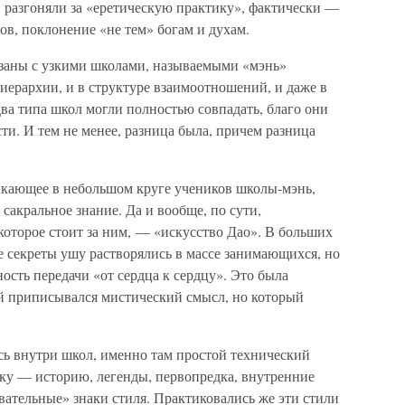
и разгоняли за «еретическую практику», фактически —
в, поклонение «не тем» богам и духам.
язаны с узкими школами, называемыми «мэнь»
й иерархии, и в структуре взаимоотношений, и даже в
ва типа школ могли полностью совпадать, благо они
ти. И тем не менее, разница была, причем разница
икающее в небольшом круге учеников школы-мэнь,
сакральное знание. Да и вообще, по сути,
 которое стоит за ним, — «искусство Дао». В больших
е секреты ушу растворялись в массе занимающихся, но
ость передачи «от сердца к сердцу». Это была
й приписывался мистический смысл, но который
сь внутри школ, именно там простой технический
ику — историю, легенды, первопредка, внутренние
ательные» знаки стиля. Практиковались же эти стили