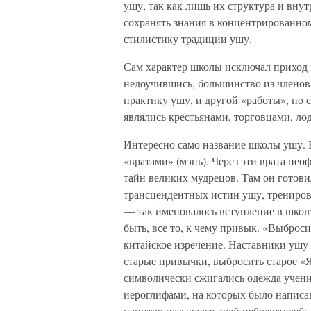
ушу, так как лишь их структура и вну
сохранять знания в концентрированном
стилистику традиции ушу.
Сам характер школы исключал приход 
недоучившись, большинство из членов
практику ушу, и другой «работы», по с
являлись крестьянами, торговцами, л
Интересно само название школы ушу. К
«вратами» (мэнь). Через эти врата не
тайн великих мудрецов. Там он готови
трансцендентных истин ушу, тренирова
— так именовалось вступление в школу
быть, все то, к чему привык. «Выброси
китайское изречение. Наставники ушу
старые привычки, выбросить старое «
символически сжигались одежда ученик
иероглифами, на которых было написан
напиток назывался «чай небожителей».