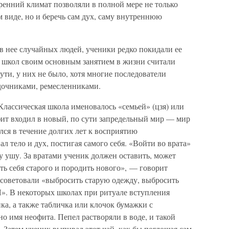
тренний климат позволяли в полной мере не только
 виде, но и беречь сам дух, саму внутреннюю
в нее случайных людей, ученики редко покидали ее
 школ своим основным занятием в жизни считали
ути, у них не было, хотя многие последователи
одочниками, ремесленниками.
лассическая школа именовалось «семьей» (цзя) или
офит входил в новый, по сути запредельный мир — мир
лся в течение долгих лет к восприятию
л тело и дух, постигая самого себя. «Войти во врата»
 ушу. За вратами ученик должен оставить, может
ть себя старого и породить нового», — говорит
 советовали «выбросить старую одежду, выбросить
Я». В некоторых школах при ритуале вступления
а, а также табличка или клочок бумажки с
о имя неофита. Пепел растворяли в воде, и такой
 Затем ученик выпивал этот чай, как бы поглощая сам