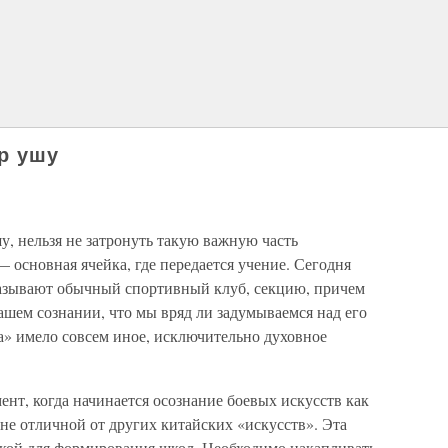
р ушу
шу, нельзя не затронуть такую важную часть
 основная ячейка, где передается учение. Сегодня
азывают обычный спортивный клуб, секцию, причем
нашем сознании, что мы вряд ли задумываемся над его
а» имело совсем иное, исключительно духовное
ент, когда начинается осознание боевых искусств как
не отличной от других китайских «искусств». Эта
кой для формирования школ. Необходимо накапливать