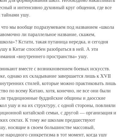
 тесный и интенсивно духовный круг общения, где все
 тайнами ушу.
, что мы вообще подразумеваем под названием «школа
равомочно ли параллельное название, скажем,
кола»? Кстати, такая путаница нередка, и сегодня
шу в Китае способен разобраться в ней. А эти
имания «внутреннего пространства» ушу.
зникают вместе с возникновением боевых искусств.
ке, однако их складывание завершается лишь к XVII
 внутренних стилей, которые можно практиковать лишь
во по всему Китаю, хотя, конечно, не все они были
ли традиционные буддийские общины и даосские
ол ушу и на их структуру, с одной стороны, повлияли
иционной китайской семьи, с другой — организация и
ских сектах. К тому же школам предшествуют
шу, носящие в своем большинстве массовый,
е народного синкретизма в тот момент, когда ушу