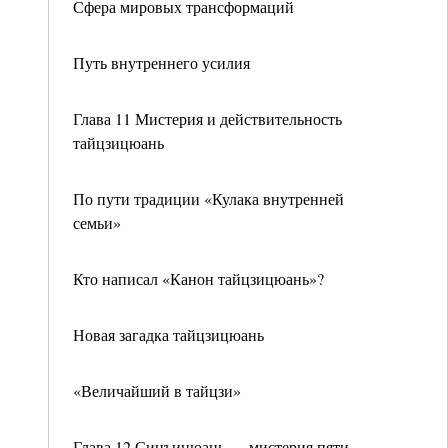
Сфера мировых трансформаций
Путь внутреннего усилия
Глава 11 Мистерия и действительность
тайцзицюань
По пути традиции «Кулака внутренней
семьи»
Кто написал «Канон тайцзицюань»?
Новая загадка тайцзицюань
«Величайший в тайцзи»
Глава 12 Синъицюань — мистерия пяти