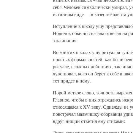
себя. Человек символически умирал, у
истинном виде — в качестве адепта уш
Вступление в школу ушу представляло
Новичок обычно сначала отвечал на р
заклинания.
Во многих школах ушу ритуал вступле
простых формальностей, как бы пере
ритуале, сложных действиях, заклина
чувствовал, кого он берет к себе в шко
тот придет к нему.
Порой меткое слово, точность выраже
Главное, чтобы в них отражались искр
относящаяся к XV веку. Однажды на у
повстречал мальчишку-оборванца удиви
вдруг нищий ответил ему стихами:
Лишь отчаяние погнало жалкого Цзю м