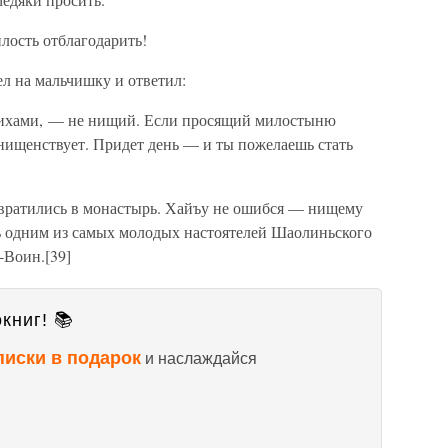
лость отблагодарить!
л на мальчишку и ответил:
стихами, — не нищий. Если просящий милостыню
ищенствует. Придет день — и ты пожелаешь стать
звратились в монастырь. Хайъу не ошибся — нищему
ть одним из самых молодых настоятелей Шаолиньского
-Воин.[39]
книг! 📚
писки в подарок
и наслаждайся