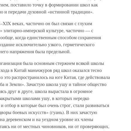
ием, поставило точку в формировании школ как
но и передачи духовной «истинной традиции».
XIX веках, частично он был связан с глухим
 элитарно-имперской культуре, частично — с
ообще, когда единственным способом сохранения
оздание исключительно узкого, герметического
ннего напряжения была предельной.
оорганизация была основным стержнем всякой школы
хода в Китай маньчжуров ряд школ оказался тесно
о это распространилось на юге Китая, где действовала
а и Земли». Зачастую школа ушу и тайное общество
ясь друг в друге, школа вырастала в огромное
 закрытыми школами ушу, в которых нередко
 и отбор в которые был очень строг, стали развиваться
дворы боевых искусств» (гуань). В них зачастую
 на деревенском и на уездном уровне их члены
таясь ни от местных чиновников, ни от проверяющих,