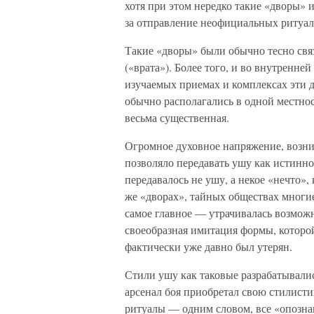
хотя при этом нередко такие «дворы» 
за отправление неофициальных ритуало
Такие «дворы» были обычно тесно св
(«врата»). Более того, и во внутренне
изучаемых приемах и комплексах эти д
обычно располагались в одной местнос
весьма существенная.
Огромное духовное напряжение, возн
позволяло передавать ушу как истинно 
передавалось не ушу, а некое «нечто»,
же «дворах», тайных обществах многи
самое главное — утрачивалась возможн
своеобразная имитация формы, которо
фактически уже давно был утерян.
Стили ушу как таковые разрабатывали
арсенал боя приобретал свою стилист
ритуалы — одним словом, все «опознав