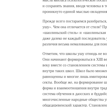
и сохранять знания, вводя человека в
проникнуто единой мыслью овладения
Прежде всего постараемся разобраться
ушу». Чем она отличается от стиля? П
«шаолиньский стиль» и «шаолиньская ш
даже далеко не каждый последователь у
различия весьма немаловажны для пон
Отметим, что школы ушу отнюдь не во
Они начинают формироваться в XIII ве
веку вместе со становлением системы
внутри таких школ. Школ было множест
равноценны и многие лишь имитирова
секты. Вообще же, на формирование шк
форма и взаимоотношения внутри трад
система обучения в даосских и буддий
многочисленные народные общества у
общедеревенский характер. Становлени