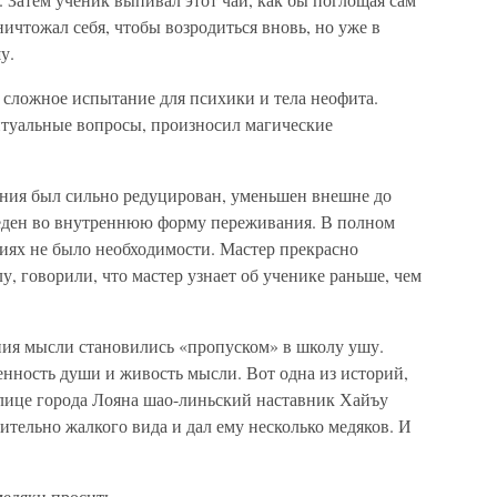
ничтожал себя, чтобы возродиться вновь, но уже в
у.
 сложное испытание для психики и тела неофита.
итуальные вопросы, произносил магические
ния был сильно редуцирован, уменьшен внешне до
веден во внутреннюю форму переживания. В полном
ниях не было необходимости. Мастер прекрасно
лу, говорили, что мастер узнает об ученике раньше, чем
ния мысли становились «пропуском» в школу ушу.
енность души и живость мысли. Вот одна из историй,
лице города Лояна шао-линьский наставник Хайъу
тельно жалкого вида и дал ему несколько медяков. И
едяки просить.