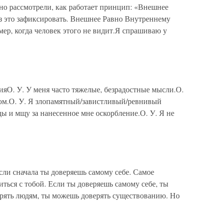
но рассмотрели, как работает принцип: «Внешнее
 это зафиксировать. Внешнее Равно Внутреннему
имер, когда человек этого не видит.Я спрашиваю у
О. У. У меня часто тяжелые, безрадостные мысли.О.
иром.О. У. Я злопамятный/завистливый/ревнивый
ды и мщу за нанесенное мне оскорбление.О. У. Я не
ли сначала ты доверяешь самому себе. Самое
ться с тобой. Если ты доверяешь самому себе, ты
рять людям, ты можешь доверять существованию. Но