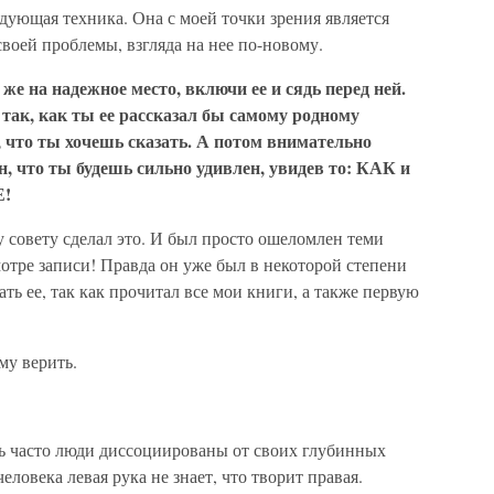
дующая техника. Она с моей точки зрения является
воей проблемы, взгляда на нее по-новому.
е на надежное место, включи ее и сядь перед ней.
 так, как ты ее рассказал бы самому родному
, что ты хочешь сказать. А потом внимательно
н, что ты будешь сильно удивлен, увидев то: КАК и
Е!
 совету сделал это. И был просто ошеломлен теми
отре записи! Правда он уже был в некоторой степени
ть ее, так как прочитал все мои книги, а также первую
му верить.
нь часто люди диссоциированы от своих глубинных
ловека левая рука не знает, что творит правая.