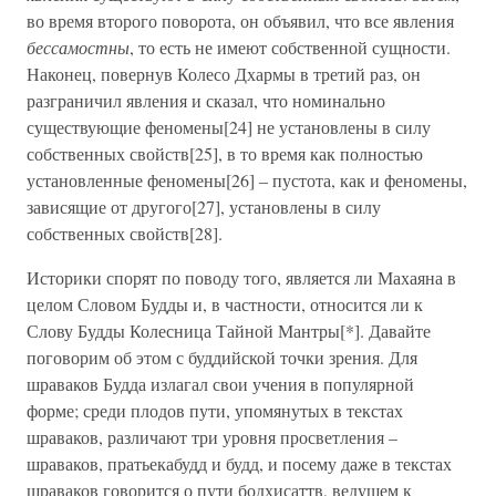
во время второго поворота, он объявил, что все явления
бессамостны
, то есть не имеют собственной сущности.
Наконец, повернув Колесо Дхармы в третий раз, он
разграничил явления и сказал, что номинально
существующие феномены[24] не установлены в силу
собственных свойств[25], в то время как полностью
установленные феномены[26] – пустота, как и феномены,
зависящие от другого[27], установлены в силу
собственных свойств[28].
Историки спорят по поводу того, является ли Махаяна в
целом Словом Будды и, в частности, относится ли к
Слову Будды Колесница Тайной Мантры[*]. Давайте
поговорим об этом с буддийской точки зрения. Для
шраваков Будда излагал свои учения в популярной
форме; среди плодов пути, упомянутых в текстах
шраваков, различают три уровня просветления –
шраваков, пратьекабудд и будд, и посему даже в текстах
шраваков говорится о пути бодхисаттв, ведущем к