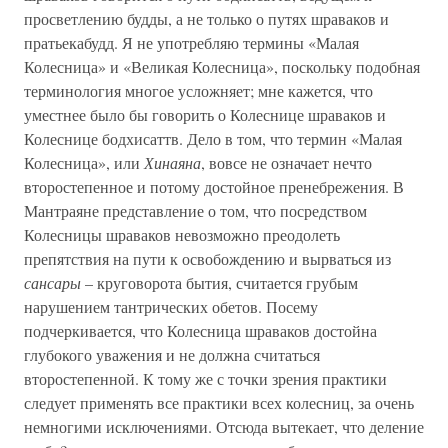
просветлению будды, а не только о путях шраваков и
пратьекабудд. Я не употребляю термины «Малая
Колесница» и «Великая Колесница», поскольку подобная
терминология многое усложняет; мне кажется, что
уместнее было бы говорить о Колеснице шраваков и
Колеснице бодхисаттв. Дело в том, что термин «Малая
Колесница», или
Хинаяна
, вовсе не означает нечто
второстепенное и потому достойное пренебрежения. В
Мантраяне представление о том, что посредством
Колесницы шраваков невозможно преодолеть
препятствия на пути к освобождению и вырваться из
сансары
– круговорота бытия, считается грубым
нарушением тантрических обетов. Посему
подчеркивается, что Колесница шраваков достойна
глубокого уважения и не должна считаться
второстепенной. К тому же с точки зрения практики
следует применять все практики всех колесниц, за очень
немногими исключениями. Отсюда вытекает, что деление