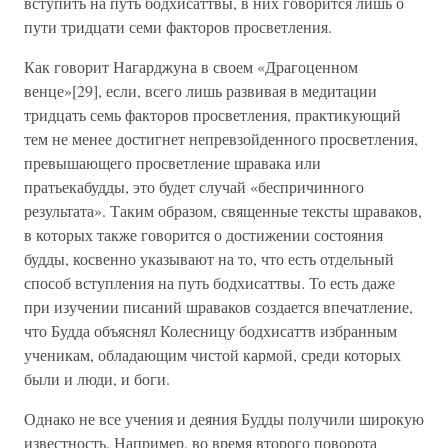
вступить на путь бодхисаттвы, в них говорится лишь о
пути тридцати семи факторов просветления.
Как говорит Нагарджуна в своем «Драгоценном
венце»[29], если, всего лишь развивая в медитации
тридцать семь факторов просветления, практикующий
тем не менее достигнет непревзойденного просветления,
превышающего просветление шравака или
пратьекабудды, это будет случай «беспричинного
результата». Таким образом, священные тексты шраваков,
в которых также говорится о достижении состояния
будды, косвенно указывают на то, что есть отдельный
способ вступления на путь бодхисаттвы. То есть даже
при изучении писаний шраваков создается впечатление,
что Будда объяснял Колесницу бодхисаттв избранным
ученикам, обладающим чистой кармой, среди которых
были и люди, и боги.
Однако не все учения и деяния Будды получили широкую
известность. Например, во время второго поворота