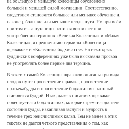
на бо?льшую и меньшую колесницы обусловлено
большей и меньшей силой мотивации. Соответственно,
следствием становятся большее или меньшее обучение и,
наконец, большие или меньшие плоды пути. Но при всём
при том из-за путаницы, которая возникает при
употреблении терминов «Великая Колесница» и «Малая
Колесница», я предпочитаю термины «Колесница
шраваков» и «Колесница бодхисаттв». На некоторых
буддийских конференциях уже была высказана просьба
не употреблять более первые два термина.
В текстах самой Колесницы шраваков описаны три вида
плодов пути: просветление шравака, просветление
пратьекабудды и просветление бодхисаттвы, который
становится буддой. Итак, даже в писаниях шраваков
повествуется о бодхисаттвах, которые стремятся достичь
состояния будды, накапливая заслуги и мудрость в
течение трех неисчислимых кальп. Тем не менее в этих
текстах не дается четкого представления о том, как