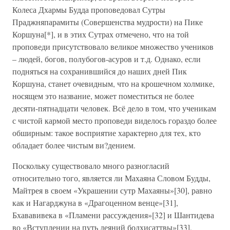
Колеса Дхармы Будда проповедовал Сутры
Праджняпарамиты (Совершенства мудрости) на Пике
Коршуна[*], и в этих Сутрах отмечено, что на той
проповеди присутствовало великое множество учеников
– людей, богов, полубогов-асуров и т.д. Однако, если
подняться на сохранившийся до наших дней Пик
Коршуна, станет очевидным, что на крошечном холмике,
носящем это название, может поместиться не более
десяти-пятнадцати человек. Всё дело в том, что ученикам
с чистой кармой место проповеди виделось гораздо более
обширным: такое восприятие характерно для тех, кто
обладает более чистым ви?дением.
Поскольку существовало много разногласий
относительно того, является ли Махаяна Словом Будды,
Майтрея в своем «Украшении сутр Махаяны»[30], равно
как и Нагарджуна в «Драгоценном венце»[31],
Бхававивека в «Пламени рассуждения»[32] и Шантидева
во «Вступлении на путь деяний бодхисаттвы»[33],