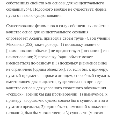
собственных свойств как основы для концептуального
сознания[254]. Подобного вообще не существует: форма
пуста от такого существования.
Существование феноменов в силу собственных свойств в
качестве основ для концептуального сознания
опровергает Асанга, приводя в своем труде «Свод учений
Махаяны»[255] такие доводы: 1) поскольку знание о
[наименовании объекта] не предшествует [познанию] его
наименования; 2) поскольку [один объект может
именоваться] по-разному и 3) поскольку [наименование]
не ограничено [одним объектом], то, если бы, к примеру,
пузатый предмет с широким днищем, способный служить
вместилищем для жидкости, существовал по природе в
качестве основы для условного словесного обозначения
«горшок», возник бы ряд противоречий: 1) именуемое, к
примеру, «горшком», существовало бы в сущности этого
пузатого предмета; 2) один объект, имеющий множество
названий, был бы множествен; и 3) сущности (многих