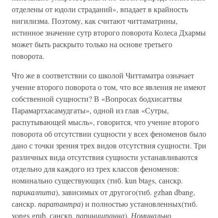
отделены от юдоли страданий», впадает в крайность
нигилизма. Поэтому, как считают читтаматрины,
истинное значение сутр второго поворота Колеса Дхармы
может быть раскрыто только на основе третьего
поворота.
Что же в соответствии со школой Читтаматра означает
учение второго поворота о том, что все явления не имеют
собственной сущности? В «Вопросах бодхисаттвы
Парамартхасамудгаты», одной из глав «Сутры,
распутывающей мысль», говорится, что учение второго
поворота об отсутствии сущности у всех феноменов было
дано с точки зрения трех видов отсутствия сущности. Три
различных вида отсутствия сущности устанавливаются
отдельно для каждого из трех классов феноменов:
номинально существующих (тиб. kun btags, санскр.
парикалпита
), зависимых от другого(тиб. gzhan dbang,
санскр.
паратантра
) и полностью установленных(тиб.
yongs grub, санскр.
паринишпанна
).
Номинально