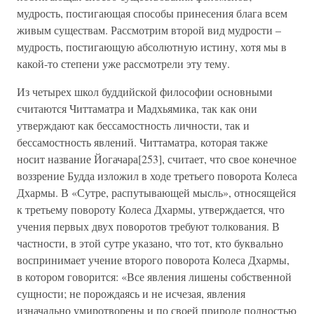
мудрость, постигающая способы принесения блага всем
живым существам. Рассмотрим второй вид мудрости –
мудрость, постигающую абсолютную истину, хотя мы в
какой-то степени уже рассмотрели эту тему.
Из четырех школ буддийской философии основными
считаются Читтаматра и Мадхьямика, так как они
утверждают как бессамостность личности, так и
бессамостность явлений. Читтаматра, которая также
носит название Йогачара[253], считает, что свое конечное
воззрение Будда изложил в ходе третьего поворота Колеса
Дхармы. В «Сутре, распутывающей мысль», относящейся
к третьему повороту Колеса Дхармы, утверждается, что
учения первых двух поворотов требуют толкования. В
частности, в этой сутре указано, что тот, кто буквально
воспринимает учение второго поворота Колеса Дхармы,
в котором говорится: «Все явления лишены собственной
сущности; не порождаясь и не исчезая, явления
изначально умиротворены и по своей природе полностью