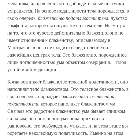
желаниям, направленным на добродетельные поступки,
устраняется. На основе податливости тела порождается, в
свою очередь,
блаженство податливости тела
, чувство
комфорта, которое вы ощущаете во всем теле. Несмотря
на то, что это чувство действительно блаженно, оно не
имеет отношения к блаженству, описываемому в
Мантраяне: в него не входит сосредоточение на
важнейших центрах тела. Это блаженство, порожденное
лишь поглощенностью ума объектом созерцания, – плод
устойчивой медитации.
Когда возникает блаженство телесной податливости, оно
наполняет тело блаженством. Это телесное блаженство, в
свою очередь, порождает
блаженство умственной
податливости
, которое наполняет блаженством ум.
Сначала это радостное блаженство ума бывает слишком
сильным, но постепенно ум снова приходит в
равновесие, его возбуждение утихает, и на этом этапе вы
обретаете неколебимую податливость. Именно на этом