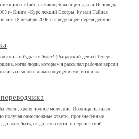
ание книги «Тайна летающей женщины, или Исповедь
03 г- Книга «Курс лекций Сестры Фу или Тайная
печать 18 декабря 2006 г. Следующей переведенной
ка
лжно – и будь что будет! (Рыцарский девиз) Теперь,
ершена, когда люди, которым я рассылал рабочие версии
елились со мной своими ощущениями, возникла
и-переводчика
Мы ехали, храня полное молчание. Возница пытался
но получая односложные ответы, произнесённые
 должно быть, от долгого пути, и перенес своё