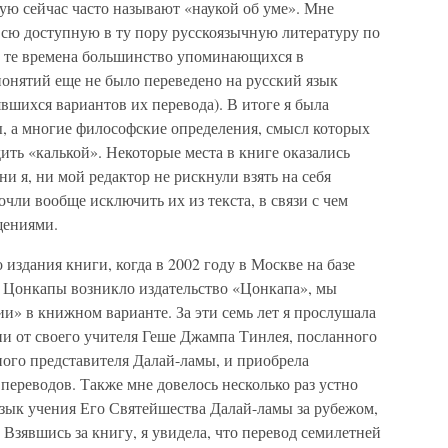
ую сейчас часто называют «наукой об уме». Мне
всю доступную в ту пору русскоязычную литературу по
 в те времена большинство упоминающихся в
онятий еще не было переведено на русский язык
явшихся вариантов их перевода). В итоге я была
, а многие философские определения, смысл которых
ить «калькой». Некоторые места в книге оказались
и я, ни мой редактор не рискнули взять на себя
очли вообще исключить их из текста, в связи с чем
щениями.
издания книги, когда в 2002 году в Москве на базе
 Цонкапы возникло издательство «Цонкапа», мы
и» в книжном варианте. За эти семь лет я прослушала
и от своего учителя Геше Джампа Тинлея, посланного
вного представителя Далай-ламы, и приобрела
переводов. Также мне довелось несколько раз устно
язык учения Его Святейшества Далай-ламы за рубежом,
 Взявшись за книгу, я увидела, что перевод семилетней