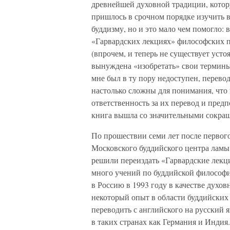
древнейшей духовной традиции, котор
пришлось в срочном порядке изучить 
буддизму, но и это мало чем помогло:
«Гарвардских лекциях» философских п
(впрочем, и теперь не существует усто
вынуждена «изобретать» свои термины
мне был в ту пору недоступен, перевод
настолько сложны для понимания, что н
ответственность за их перевод и предп
книга вышла со значительными сокра
По прошествии семи лет после первого 
Московского буддийского центра ламы
решили переиздать «Гарвардские лекци
много учений по буддийской философи
в Россию в 1993 году в качестве духо
некоторый опыт в области буддийских 
переводить с английского на русский 
в таких странах как Германия и Индия.