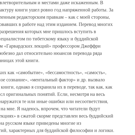
довлетворительным и местами даже искаженным. В
дактуру книги ушел ровно год напряженной работы. За
ленным редакторским правкам – как с моей стороны,
вовавших в работе над этим изданием. Перевод многих
 разрешения которых мне пришлось вступить в
ециалистом по тибетскому языку и буддийской
ом «Гарвардских лекций» профессором Джеффри
любезно дал относительно нюансов перевода ряда
аницах этой книги.
их как «самобытие», «бессамостность», «самость»,
ое сознание», «ментальный фактор» и др. вызвало
книги, однако я сохранила их в переводе, так как, как
сл оригинальных понятий. Если, несмотря на весь
наружатся те или иные ошибки или несоответствия,
на мне. Я надеюсь, впрочем, что читатели будут
лекциях» в сжатой скорме представлен весь буддийский
 на русском языке приведены многие из
ий, характерных для буддийской философии и логики.