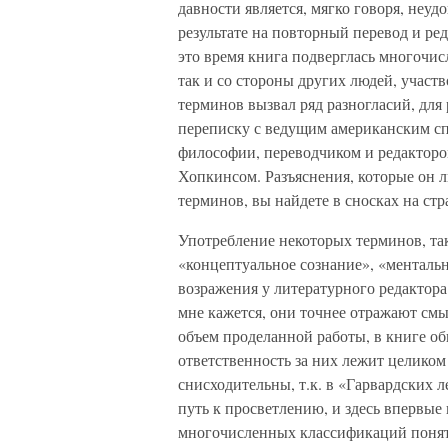
давности является, мягко говоря, неу
результате на повторный перевод и ре
это время книга подверглась многочис
так и со стороны других людей, участ
терминов вызвал ряд разногласий, для
переписку с ведущим американским сп
философии, переводчиком и редактор
Хопкинсом. Разъяснения, которые он 
терминов, вы найдете в сносках на стр
Употребление некоторых терминов, так
«концептуальное сознание», «ментальн
возражения у литературного редактора 
мне кажется, они точнее отражают смы
объем проделанной работы, в книге об
ответственность за них лежит целиком 
снисходительны, т.к. в «Гарвардских 
путь к просветлению, и здесь впервые
многочисленных классификаций понят