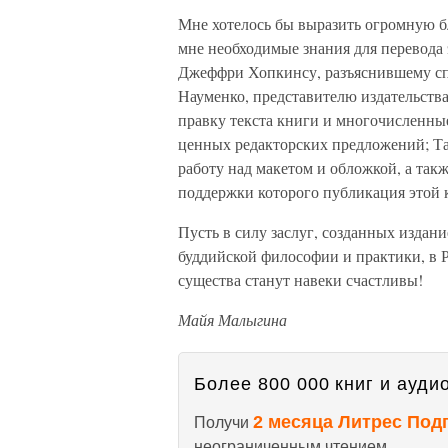
Мне хотелось бы выразить огромную б
мне необходимые знания для перевода 
Джеффри Хопкинсу, разъяснившему сп
Науменко, представителю издательств
правку текста книги и многочисленны
ценных редакторских предложений; Та
работу над макетом и обложкой, а так
поддержки которого публикация этой 
Пусть в силу заслуг, созданных издан
буддийской философии и практики, в Р
существа станут навеки счастливы!
Майя Малыгина
Более 800 000 книг и аудио
2 месяца Литрес Под
Получи
неограниченным чтением