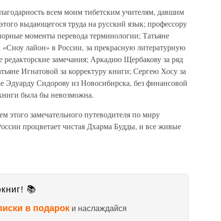
лагодарность всем моим тибетским учителям, давшим
этого выдающегося труда на русский язык; профессору
орные моменты перевода терминологии; Татьяне
а «Сноу лайон» в России, за прекрасную литературную
е редакторские замечания; Аркадию Щербакову за ряд
тьяне Игнатовой за корректуру книги; Сергею Хосу за
же Эдуарду Сидорову из Новосибирска, без финансовой
книги была бы невозможна.
ием этого замечательного путеводителя по миру
оссии процветает чистая Дхарма Будды, и все живые
книг! 📚
писки в подарок
и наслаждайся