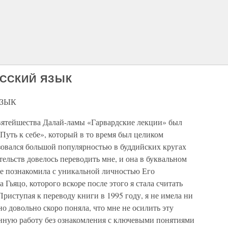
УССКИЙ ЯЗЫК
ЯЗЫК
вятейшества Далай-ламы «Гарвардские лекции» был
Путь к себе», который в то время был целиком
зовался большой популярностью в буддийских кругах
тельств довелось переводить мне, и она в буквальном
же познакомила с уникальной личностью Его
Гьяцо, которого вскоре после этого я стала считать
иступая к переводу книги в 1995 году, я не имела ни
о довольно скоро поняла, что мне не осилить эту
ную работу без ознакомления с ключевыми понятиями