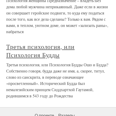
Психология женщины Предназначение – владеть!Без
дома любой мужчина неприкаянный. Даже если в жизни
он совершает геройские подвиги, то куда ему податься
после того, как все дела сделаны? Только к вам. Рядом с
вами, в теплом, уютном доме, он может «зализать раны»,
набраться
Третья психология, или
Психология Будды
Третья психология, или Психология Будды Ошо и Будда?
Собственно говоря, будда даже не имя, а, скорее, титул,
слово из санскрита, в переводе означающее
«просветленный». Исторический Будда был
немалезийским принцем Сиддхартхой Гаутамой,
родившимся в 543 году до Рождества
О проекте
Разделы