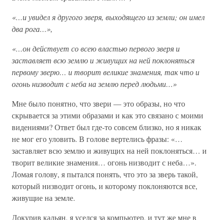
«…и увидел я другого зверя, выходящего из земли; он имел
два рога…»,
«…он действует со всею властью первого зверя и
заставляет всю землю и живущих на ней поклоняться
первому зверю… и творит великие знамения, так что и
огонь низводит с неба на землю перед людьми…»
Мне было понятно, что звери — это образы, но что
скрывается за этими образами и как это связано с моими
видениями? Ответ был где-то совсем близко, но я никак
не мог его уловить. В голове вертелись фразы: «…
заставляет всю землю и живущих на ней поклоняться… и
творит великие знамения… огонь низводит с неба…».
Ломая голову, я пытался понять, что это за зверь такой,
который низводит огонь, и которому поклоняются все,
живущие на земле.
Докурив кальян, я уселся за компьютер, и тут же мне в