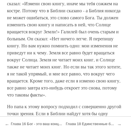
сказал: «Измени свою книгу, иначе мы тебя сожжем на
костре. Потому что в Библии сказано - а Библия никогда
не может ошибаться, это слово самого Бога. Ты должен
изменить свою книгу и написать в ней, что Солнце
вращается вокруг Земли!» Галилей был очень старым и
больным. Он сказал: «Нет ничего легче. Я перепишу
книгу. Но вам нужно помнить одно: мои изменения не
приведут ни к чему. Земля все равно будет вращаться
вокруг Солнца. Земля не читает моих книг, и Солнце
также не читает моих книг. Но если вы так этого хотите,
я не такой упрямый, и мне все равно, что вокруг чего
вращается. Кроме того, даже если я изменю свою книгу,
все равно завтра кто-нибудь откроет это снова, потому
что таковы факты».
Но папа к этому вопросу подходил с совершенно другой
точки зрения. Если в Библии найдут хотя бы одну
ошибку, вся Библия будет под подозрением. Кто знает?
←
→
Глава 16 Бог - это ваш концентрированный страх
Глава 18 Единственные богатства - это сердце
Если что-то одно неправильно, другое может быть также