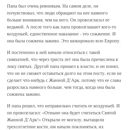
Папа был очень ревнивым. На самом деле, он
почувствовал, что люди обращают на нее намного
больше внимания, чем на него. Он провозгласил ее
ведьмой. А после того как папа провозглашает кого-то
колдуньей, единственное наказание - это сожжение. И
она была сожжена заживо. Это шокировало всю Европу.
И постепенно к ней начали относиться с такой
симпатией, что через триста лет она была причислена в
лику святых. Другой папа пришел к власти, и он понял,
что он не сможет оставаться долго на этом посту, если не
сделает что-нибудь с Жанной Д’Арк, потому что ее слава
разрослась намного больше, чем тогда, когда она была
сожжена заживо.
И папа решил, что неправильно считать ее колдуньей. И
он провозгласил: «Отныне она будет считаться Святой
Жанной Д’Арк!» Открыли ее могилу, вытащили
трехсотлетние кости, им начали поклоняться, их