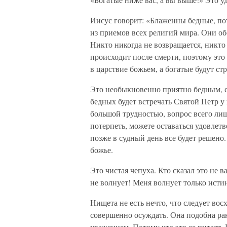
Иисус говорит: «Блаженны бедные, по
из приемов всех религий мира. Они о
Никто никогда не возвращается, никто 
происходит после смерти, поэтому это 
в царствие божьем, а богатые будут стр
Это необыкновенно приятно бедным, сам
бедных будет встречать Святой Петр у 
большой трудностью, вопрос всего лиш
потерпеть, можете оставаться удовлет
позже в судный день все будет решено.
божье.
Это чистая чепуха. Кто сказал это не 
не волнует! Меня волнует только истин
Нищета не есть нечто, что следует восх
совершенно осуждать. Она подобна рак
уважением. Потому что это ее питает. 