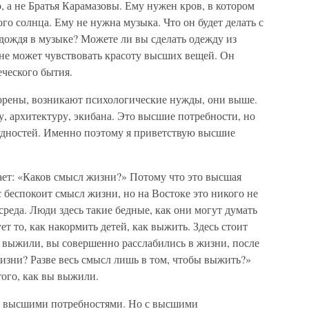
 а не Братья Карамазовы. Ему нужен кров, в котором
ого солнца. Ему не нужна музыка. Что он будет делать с
дождя в музыке? Можете ли вы сделать одежду из
 не может чувствовать красоту высших вещей. Он
еческого бытия.
орены, возникают психологические нужды, они выше.
у, архитектуру, экибана. Это высшие потребности, но
удностей. Именно поэтому я приветствую высшие
ет: «Каков смысл жизни?» Потому что это высшая
с беспокоит смысл жизни, но на Востоке это никого не
 среда. Люди здесь такие бедные, как они могут думать
т то, как накормить детей, как выжить. Здесь стоит
ы выжили, вы совершенно расслабились в жизни, после
изни? Разве весь смысл лишь в том, чтобы выжить?»
того, как вы выжили.
с высшими потребностями. Но с высшими