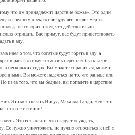
тому что им принадлежит царствие божье». Это один
бещают бедным прекрасное будущее после смерти.
никогда не говорит о том, что действительно
нельзя отрицать. Вас примут, вас будут приветствовать
адать в аду.
а идея о том, что богатые будут гореть в аду, а
врат в рай. Поэтому эта жизнь перестает быть такой
ь в нескольких годах. Вы можете справиться, можете
воренными. Вы можете надеяться на то, что раньше или
 Но из-за того, что вы бедные, вы попадете в царствие
важно. Это мог сказать Иисус, Махатма Ганди, меня это
а, а это не истинно!
валять. Это есть нечто, что следует осуждать,
у. Ее нужно уничтожить, не нужно относиться к ней с
Ее не нужно восхвалять ни прямо, ни косвенно.