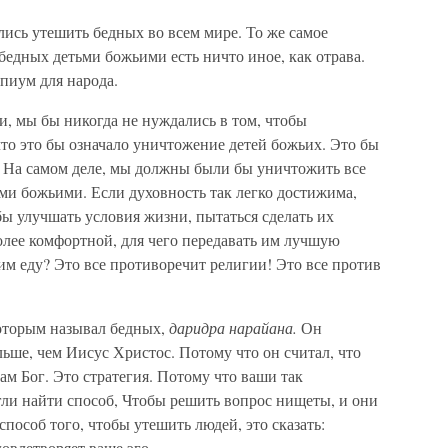
лись утешить бедных во всем мире. То же самое
бедных детьми божьими есть ничто иное, как отрава.
опиум для народа.
, мы бы никогда не нуждались в том, чтобы
то это бы означало уничтожение детей божьих. Это бы
. На самом деле, мы должны были бы уничтожить все
ьми божьими. Если духовность так легко достижима,
обы улучшать условия жизни, пытаться сделать их
более комфортной, для чего передавать им лучшую
м еду? Это все противоречит религии! Это все против
оторым называл бедных,
даридра нарайана.
Он
ьше, чем Иисус Христос. Потому что он считал, что
сам Бог. Это стратегия. Потому что ваши так
ли найти способ, Чтобы решить вопрос нищеты, и они
пособ того, чтобы утешить людей, это сказать:
овлетворяет ваше эго.