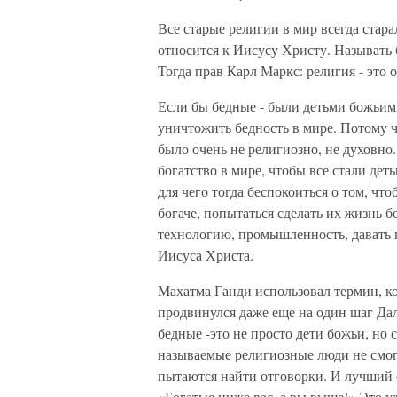
Все старые религии в мир всегда стара
относится к Иисусу Христу. Называть 
Тогда прав Карл Маркс: религия - это 
Если бы бедные - были детьми божьими
уничтожить бедность в мире. Потому ч
было очень не религиозно, не духовно
богатство в мире, чтобы все стали дет
для чего тогда беспокоиться о том, чт
богаче, попытаться сделать их жизнь 
технологию, промышленность, давать и
Иисуса Христа.
Махатма Ганди использовал термин, к
продвинулся даже еще на один шаг Дал
бедные -это не просто дети божьи, но 
называемые религиозные люди не смог
пытаются найти отговорки. И лучший с
«Богатые ниже вас, а вы выше!» Это уд