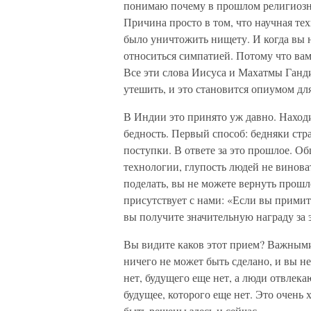
понимаю почему в прошлом религиозные
Причина просто в том, что научная те
было уничтожить нищету. И когда вы н
относиться симпатией. Потому что вам
Все эти слова Иисуса и Махатмы Ганди
утешить, и это становится опиумом для
В Индии это принято уж давно. Находи
бедность. Первый способ: бедняки стр
поступки. В ответе за это прошлое. Об
технологии, глупость людей не винова
поделать, вы не можете вернуть прошл
присутствует с нами: «Если вы примит
вы получите значительную награду за 
Вы видите каков этот прием? Важными
ничего не может быть сделано, и вы н
нет, будущего еще нет, а люди отвлека
будущее, которого еще нет. Это очень
быть решены здесь и сейчас.