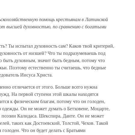
льскохозяйственную помощь крестьянам в Латинской
ют высшей духовностью, по сравнению с богатыми
сть? Ты испытал духовность сам? Каков твой критерий,
уховность от низшей? Что ты подразумеваешь под
 быть духовным, значит быть бедным, потому что
ожьи. Поэтому естественно ты считаешь, что бедные
едователь Иисуса Христа.
енно отличается от этого. Больше всего нужна
нужд. На первой ступени этой шкалы находятся
ится к физическим благам, потому что он голоден,
но одежды. Он не может думать о Бетховене, Моцарте,
й поэзии Калидаса. Шекспира, Данте. Он не может
елей, таких как Достоевский, Толстой, Чехов. Такой
 голоден. Что он будет делать с Братьями