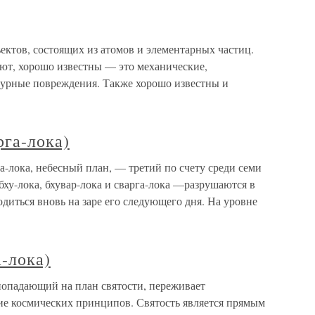
в, состоящих из атомов и элементарных частиц.
ают, хорошо известны — это механические,
турные повреждения. Также хорошо известны и
рга-лока)
а-лока, небесный план, — третий по счету среди семи
бху-лока, бхувар-лока и сварга-лока —разрушаются в
одиться вновь на заре его следующего дня. На уровне
а-лока)
 попадающий на план святости, переживает
е космических принципов. Святость является прямым