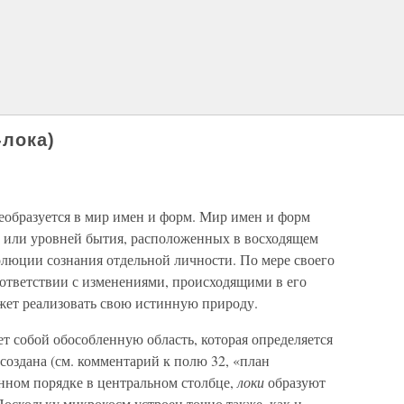
-лока)
еобразуется в мир имен и форм. Мир имен и форм
,
или уровней бытия, расположенных в восходящем
олюции сознания отдельной личности. По мере своего
оответствии с изменениями, происходящими в его
ожет реализовать свою истинную природу.
ет собой обособленную область, которая определяется
создана (см. комментарий к полю 32, «план
енном порядке в центральном столбце,
локи
образуют
оскольку микрокосм устроен точно также, как и