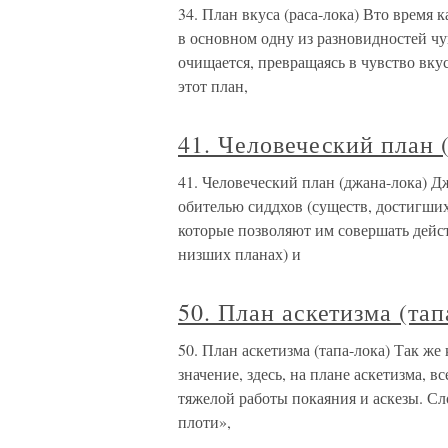
34. План вкуса (раса-лока) Вто время 
в основном одну из разновидностей чу
очищается, превращаясь в чувство вку
этот план,
41. Человеческий план 
41. Человеческий план (джана-лока) Дж
обителью сиддхов (существ, достигши
которые позволяют им совершать дейст
низших планах) и
50. План аскетизма (тап
50. План аскетизма (тапа-лока) Так же
значение, здесь, на плане аскетизма, 
тяжелой работы покаяния и аскезы. С
плоти»,