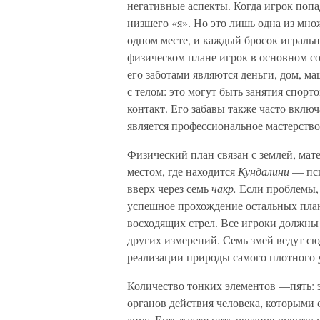
негативные аспекты. Когда игрок попа
низшего «я». Но это лишь одна из множ
одном месте, и каждый бросок игральн
физическом плане игрок в основном 
его заботами являются деньги, дом, ма
с телом: это могут быть занятия спор
контакт. Его забавы также часто вкл
является профессиональное мастерство
Физический план связан с землей, мат
местом, где находится
Кундалини
— пси
вверх через семь
чакр.
Если проблемы,
успешное прохождение остальных план
восходящих стрел. Все игроки должны 
других измерений. Семь змей ведут с
реализации природы самого плотного 
Количество тонких элементов —пять: эф
органов действия человека, которыми 
анус. Есть также пять органов чувств: