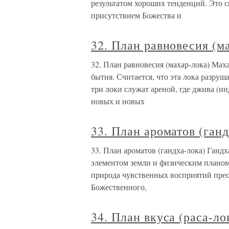
результатом хороших тенденций. Это с
присутствием Божества и
32. План равновесия (м
32. План равновесия (махар-лока) Мах
бытия. Считается, что эта лока разру
три локи служат ареной, где джива (ин
новых и новых
33. План ароматов (ганд
33. План ароматов (гандха-лока) Гандха
элементом земли и физическим планом.
природа чувственных восприятий прео
Божественного,
34. План вкуса (раса-ло