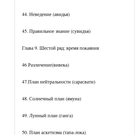
44. Неведение (авидья)
45. Правильное знание (сувидъя)
Глава 9. Шестой ряд: время покаяния
46 Различение(вивека)
47.План нейтральности (сарасвати)
48. Солнечный план (ямуна)
49. Лунный план (ганга)
50. План аскетизма (тапа-лока)