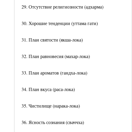
29. Отсутствие религиозности (адхарма)
30. Хорошие тенденции (уттама гати)
31. План святости (якша-лока)
32. План равновесия (махар-лока)
33. План ароматов (гандха-лока)
34. План вкуса (раса-лока)
35. Чистилище (нарака-лока)
36. Ясность сознания (сваччха)