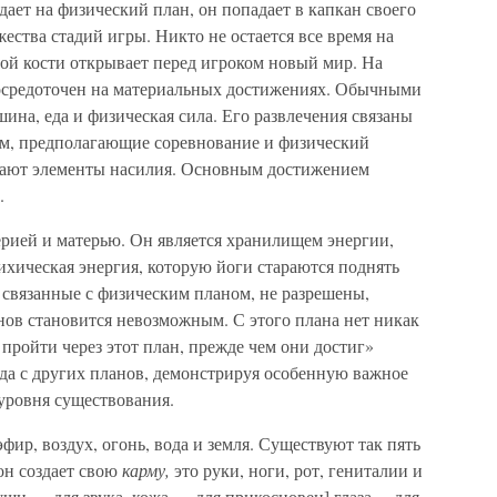
дает на физический план, он попадает в капкан своего
ества стадий игры. Никто не остается все время на
ой кости открывает перед игроком новый мир. На
сосредоточен на материальных достижениях. Обычными
шина, еда и физическая сила. Его развлечения связаны
том, предполагающие соревнование и физический
ючают элементы насилия. Основным достижением
.
ерией и матерью. Он является хранилищем энергии,
хическая энергия, которую йоги стараются поднять
 связанные с физическим планом, не разрешены,
ов становится невозможным. С этого плана нет никак
пройти через этот план, прежде чем они достиг»
юда с других планов, демонстрируя особенную важное
уровня существования.
ир, воздух, огонь, вода и земля. Существуют так пять
он создает свою
карму,
это руки, ноги, рот, гениталии и
 уши — для звука, кожа — для прикосновен] глаза —для