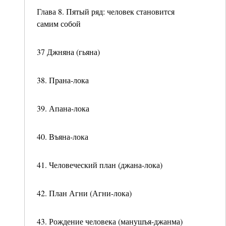
Глава 8. Пятый ряд: человек становится
самим собой
37 Джняна (гьяна)
38. Прана-лока
39. Апана-лока
40. Въяна-лока
41. Человеческий план (джана-лока)
42. План Агни (Агни-лока)
43. Рождение человека (манушъя-джанма)