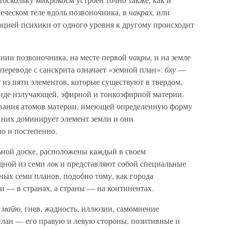
веческом теле вдоль позвоночника, в
чакрах,
или
юцией психики от одного уровня к другому происходит
нии позвоночника, на месте первой
чакры,
и на земле
 переводе с санскрита означает «земной план»:
бху
—
 из пяти элементов, которые существуют в твердом,
виде излучающей, эфирной и тонкоэфирной материи.
ования атомов материи, имеющей определенную форму
 них доминирует элемент земли и они
о и постепенно.
ьной доске, расположены каждый в своем
одной из семи
лок
и представляют собой специальные
ых семи планов, подобно тому, как города
 — в странах, а страны — на континентах.
,
майю,
гнев, жадность, иллюзии, самомнение
план — его правую и левую стороны, позитивные и