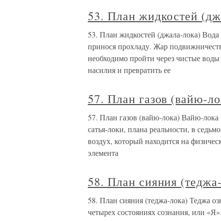
53. План жидкостей (дж
53. План жидкостей (джала-лока) Вода
принося прохладу. Жар подвижничества
необходимо пройти через чистые воды
насилия и превратить ее
57. План газов (вайю-ло
57. План газов (вайю-лока) Вайю-лока
сатья-локи, плана реальности, в седьм
воздух, который находится на физичес
элемента
58. План сияния (теджа
58. План сияния (теджа-лока) Теджа оз
четырех состояниях сознания, или «Я»