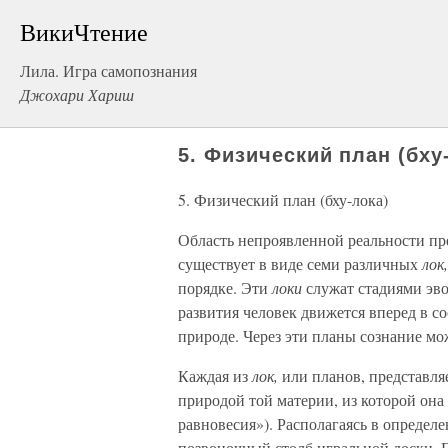
ВикиЧтение
Лила. Игра самопознания
Джохари Хариш
5. Физический план (бху
5. Физический план (бху-лока)
Область непроявленной реальности пр
существует в виде семи различных
лок
порядке. Эти
локи
служат стадиями эв
развития человек движется вперед в с
природе. Через эти планы сознание м
Каждая из
лок,
или планов, представля
природой той материи, из которой она 
равновесия»). Располагаясь в определ
позвоночный столб игральной доски. П