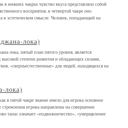
как в нижних чакрах чувство вкуса представляло собой
вственного восприятия, в четвертой чакре оно
са в эстетическом смысле. Человек, попадающий на
(джана-лока)
ана-лока, пятый план пятого уровня, является
х высокой степени развития и обладающих силами,
вия, «сверхъестественные» для людей, находящихся на
а-лока)
 как в пятой чакре знание имело для игрока основное
все стремления игрока направлены на совершение
лово тапас означает «подвижничество», «умерщвление