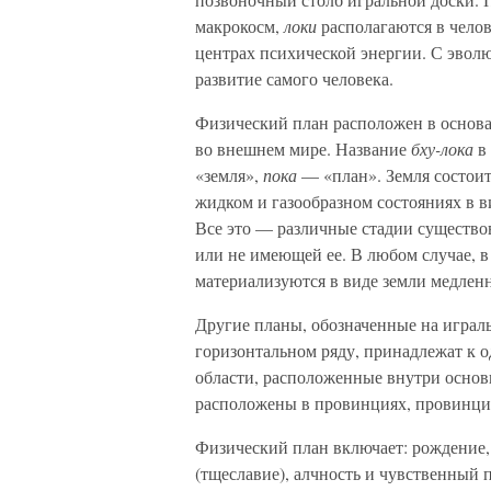
макрокосм,
локи
располагаются в чело
центрах психической энергии. С эвол
развитие самого человека.
Физический план расположен в основа
во внешнем мире. Название
бху-лока
в
«земля»,
пока
— «план». Земля состоит
жидком и газообразном состояниях в 
Все это — различные стадии существ
или не имеющей ее. В любом случае, в
материализуются в виде земли медленн
Другие планы, обозначенные на играл
горизонтальном ряду, принадлежат к 
области, расположенные внутри основн
расположены в провинциях, провинции
Физический план включает: рождение
(тщеславие), алчность и чувственный 