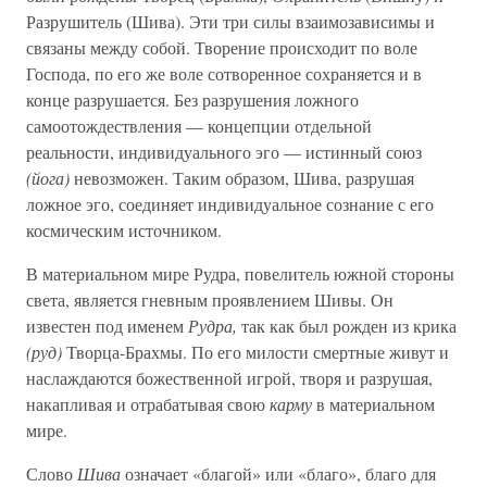
Разрушитель (Шива). Эти три силы взаимозависимы и
связаны между собой. Творение происходит по воле
Господа, по его же воле сотворенное сохраняется и в
конце разрушается. Без разрушения ложного
самоотождествления — концепции отдельной
реальности, индивидуального эго — истинный союз
(йога)
невозможен. Таким образом, Шива, разрушая
ложное эго, соединяет индивидуальное сознание с его
космическим источником.
В материальном мире Рудра, повелитель южной стороны
света, является гневным проявлением Шивы. Он
известен под именем
Рудра,
так как был рожден из крика
(руд)
Творца-Брахмы. По его милости смертные живут и
наслаждаются божественной игрой, творя и разрушая,
накапливая и отрабатывая свою
карму
в материальном
мире.
Слово
Шива
означает «благой» или «благо», благо для