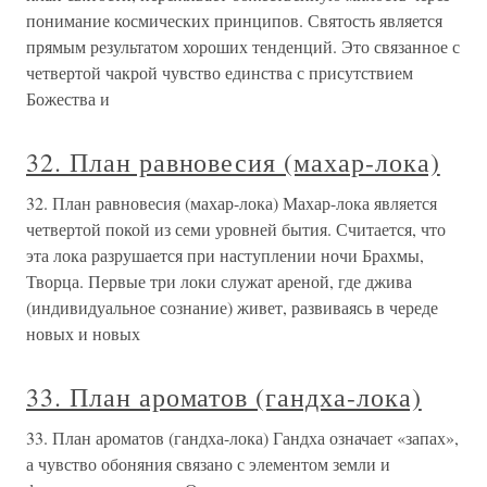
понимание космических принципов. Святость является
прямым результатом хороших тенденций. Это связанное с
четвертой чакрой чувство единства с присутствием
Божества и
32. План равновесия (махар-лока)
32. План равновесия (махар-лока) Махар-лока является
четвертой покой из семи уровней бытия. Считается, что
эта лока разрушается при наступлении ночи Брахмы,
Творца. Первые три локи служат ареной, где джива
(индивидуальное сознание) живет, развиваясь в череде
новых и новых
33. План ароматов (гандха-лока)
33. План ароматов (гандха-лока) Гандха означает «запах»,
а чувство обоняния связано с элементом земли и