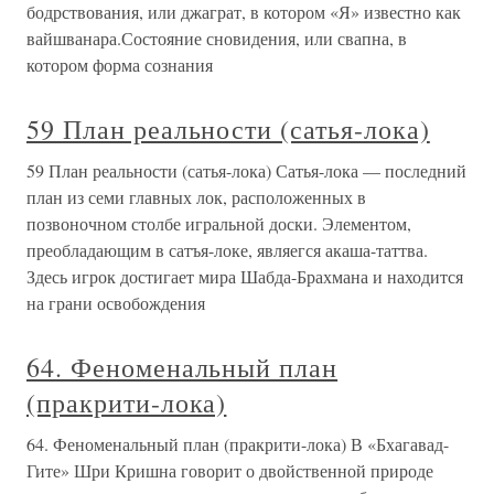
бодрствования, или джаграт, в котором «Я» известно как
вайшванара.Состояние сновидения, или свапна, в
котором форма сознания
59 План реальности (сатья-лока)
59 План реальности (сатья-лока) Сатья-лока — последний
план из семи главных лок, расположенных в
позвоночном столбе игральной доски. Элементом,
преобладающим в сатъя-локе, являегся акаша-таттва.
Здесь игрок достигает мира Шабда-Брахмана и находится
на грани освобождения
64. Феноменальный план
(пракрити-лока)
64. Феноменальный план (пракрити-лока) В «Бхагавад-
Гите» Шри Кришна говорит о двойственной природе