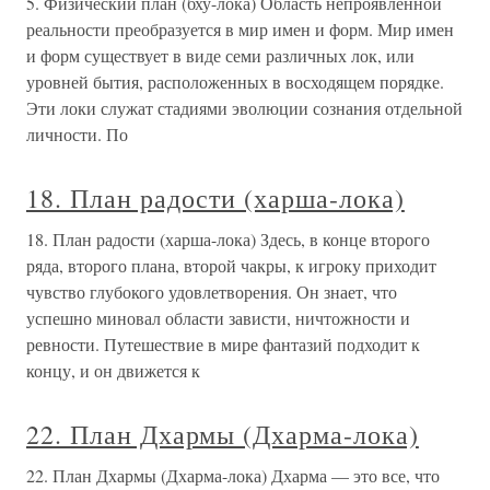
5. Физический план (бху-лока) Область непроявленной
реальности преобразуется в мир имен и форм. Мир имен
и форм существует в виде семи различных лок, или
уровней бытия, расположенных в восходящем порядке.
Эти локи служат стадиями эволюции сознания отдельной
личности. По
18. План радости (харша-лока)
18. План радости (харша-лока) Здесь, в конце второго
ряда, второго плана, второй чакры, к игроку приходит
чувство глубокого удовлетворения. Он знает, что
успешно миновал области зависти, ничтожности и
ревности. Путешествие в мире фантазий подходит к
концу, и он движется к
22. План Дхармы (Дхарма-лока)
22. План Дхармы (Дхарма-лока) Дхарма — это все, что