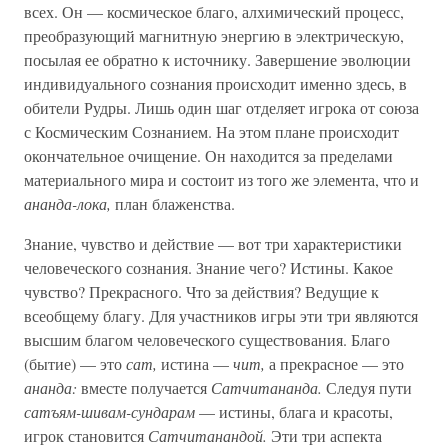
всех. Он — космическое благо, алхимический процесс,
преобразующий магнитную энергию в электрическую,
посылая ее обратно к источнику. Завершение эволюции
индивидуального сознания происходит именно здесь, в
обители Рудры. Лишь один шаг отделяет игрока от союза
с Космическим Сознанием. На этом плане происходит
окончательное очищение. Он находится за пределами
материального мира и состоит из того же элемента, что и
ананда-лока,
план блаженства.
Знание, чувство и действие — вот три характеристики
человеческого сознания. Знание чего? Истины. Какое
чувство? Прекрасного. Что за действия? Ведущие к
всеобщему благу. Для участников игры эти три являются
высшим благом человеческого существования. Благо
(бытие) — это
сат,
истина —
чит,
а прекрасное — это
ананда:
вместе получается
Сатчитананда.
Следуя пути
сатъям-шивам-сундарам
— истины, блага и красоты,
игрок становится
Сатчитанандой.
Эти три аспекта