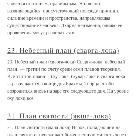
является истинным, правильным. Это вечно
развивающийся, присутствующий повсюду принцип,
сила вне времени и пространства, направляющая
существование человека. Дхарма неизменна, однако ее
проявления могут различаться в
23. Небесный план (сварга-лока)
23. Небесный план (сварга-лока) Сварга-лока, небесный
план, — третий по счету среди семи планов творения.
Все эти три плана —бху-лока, бхувар-лока и сварга-лока
—разрушаются в конце дня Брахмы, Творца, чтобы
возродиться вновь на заре его следующего дня. На уровне
бху-локи все
31. План святости (якша-лока)
31. План святости (якша-лока) Игрок, попадающий на
план святости, переживает божественную милость через