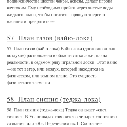
подвижничества шестой чакры, аскезы, делает игрока
жестоким. Ему необходимо пройти через чистые воды
жидкого плана, чтобы погасить горящую энергию
насилия и превратить ее
57. План газов (вайю-лока)
57. План газов (вайю-лока) Вайю-лока (дословно «план
воздуха») расположена в области сатья-локи, плана
реальности, в седьмом ряду игральной доски. Этот вайю
—не тот ветер, или воздух, который находится на
физическом, или земном плане. Это сущность
физического элемента
58. План сияния (теджа-лока)
58. План сияния (теджа-лока) Теджа означает «свет,
сияние». В Упанишадах говорится о четырех состояниях
сознания, или «Я». Перечислим их:1. Состояние