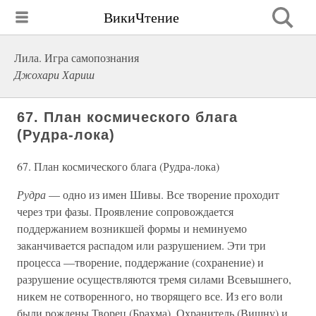
ВикиЧтение
Лила. Игра самопознания
Джохари Хариш
67. План космического блага
(Рудра-лока)
67. План космического блага (Рудра-лока)
Рудра
— одно из имен Шивы. Все творение проходит
через три фазы. Проявление сопровождается
поддержанием возникшей формы и неминуемо
заканчивается распадом или разрушением. Эти три
процесса —творение, поддержание (сохранение) и
разрушение осуществляются тремя силами Всевышнего,
никем не сотворенного, но творящего все. Из его воли
были рождены Творец (Брахма), Охранитель (Вишну) и