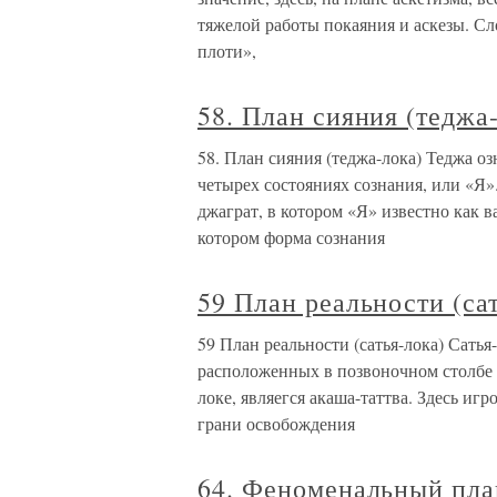
тяжелой работы покаяния и аскезы. С
плоти»,
58. План сияния (теджа
58. План сияния (теджа-лока) Теджа оз
четырех состояниях сознания, или «Я»
джаграт, в котором «Я» известно как 
котором форма сознания
59 План реальности (са
59 План реальности (сатья-лока) Сать
расположенных в позвоночном столбе 
локе, являегся акаша-таттва. Здесь иг
грани освобождения
64. Феноменальный пла