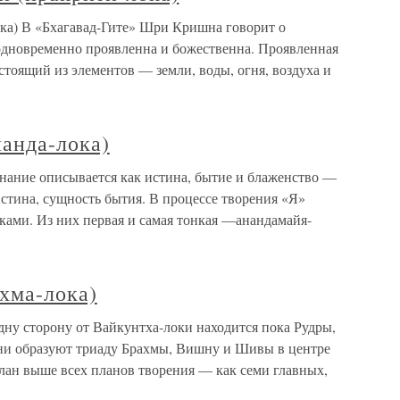
ка) В «Бхагавад-Гите» Шри Кришна говорит о
одновременно проявленна и божественна. Проявленная
тоящий из элементов — земли, воды, огня, воздуха и
нанда-лока)
знание описывается как истина, бытие и блаженство —
стина, сущность бытия. В процессе творения «Я»
ками. Из них первая и самая тонкая —анандамайя-
хма-лока)
дну сторону от Вайкунтха-локи находится пока Рудры,
ни образуют триаду Брахмы, Вишну и Шивы в центре
лан выше всех планов творения — как семи главных,