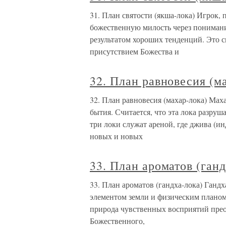
31. План святости (якша-лока) Игрок,
божественную милость через понимани
результатом хороших тенденций. Это с
присутствием Божества и
32. План равновесия (м
32. План равновесия (махар-лока) Мах
бытия. Считается, что эта лока разру
три локи служат ареной, где джива (ин
новых и новых
33. План ароматов (ганд
33. План ароматов (гандха-лока) Гандха
элементом земли и физическим планом.
природа чувственных восприятий прео
Божественного,