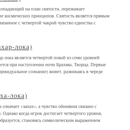
 попадающий на план святости, переживает
е космических принципов. Святость является прямым
вязанное с четвертой чакрой чувство единства с
ахар-лока)
ар-лока является четвертой покой из семи уровней
шается при наступлении ночи Брахмы, Творца. Первые
дивидуальное сознание) живет, развиваясь в череде
ха-лока)
 означает «запах», а чувство обоняния связано с
 Однако когда игрок достигает четвертого уровня,
бразуется, становясь символическим выражением