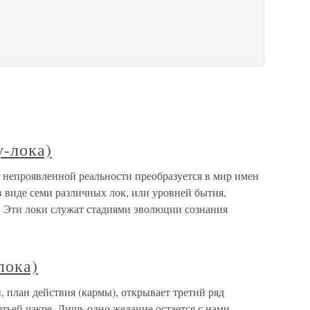
у-лока)
ь непроявленной реальности преобразуется в мир имен
 виде семи различных лок, или уровней бытия,
 Эти локи служат стадиями эволюции сознания
лока)
, план действия (кармы), открывает третий ряд
тьей чакре. Лишь одно желание остается с нами