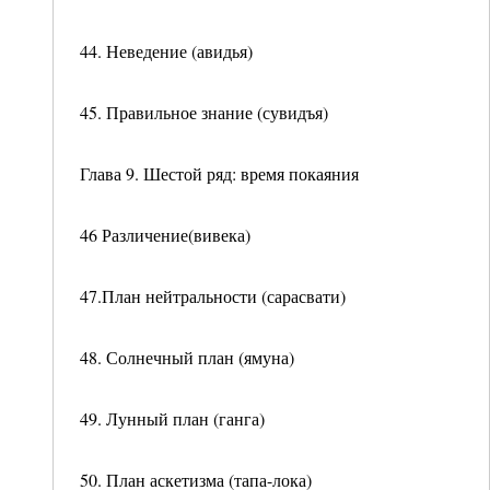
44. Неведение (авидья)
45. Правильное знание (сувидъя)
Глава 9. Шестой ряд: время покаяния
46 Различение(вивека)
47.План нейтральности (сарасвати)
48. Солнечный план (ямуна)
49. Лунный план (ганга)
50. План аскетизма (тапа-лока)