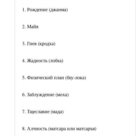
1. Рождение (джанма)
2. Майя
3. Гнев (кродха)
4. Жадность (лобха)
5. Физический план (бху-лока)
6. Заблуждение (моха)
7. Тщеславие (мада)
8. Алчность (матсара или матсаръя)