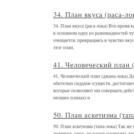
34. План вкуса (раса-ло
34. План вкуса (раса-лока) Вто время 
в основном одну из разновидностей чу
очищается, превращаясь в чувство вку
этот план,
41. Человеческий план 
41. Человеческий план (джана-лока) Дж
обителью сиддхов (существ, достигши
которые позволяют им совершать дейст
низших планах) и
50. План аскетизма (тап
50. План аскетизма (тапа-лока) Так же
значение, здесь, на плане аскетизма, 