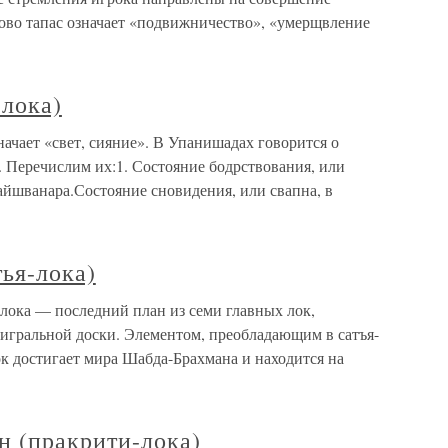
лово тапас означает «подвижничество», «умерщвление
-лока)
начает «свет, сияние». В Упанишадах говорится о
. Перечислим их:1. Состояние бодрствования, или
вайшванара.Состояние сновидения, или свапна, в
тья-лока)
я-лока — последний план из семи главных лок,
игральной доски. Элементом, преобладающим в сатъя-
рок достигает мира Шабда-Брахмана и находится на
н (пракрити-лока)