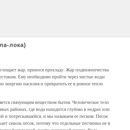
ла-лока)
оглощает жар, принося прохладу. Жар подвижничества
жестоким. Ему необходимо пройти через чистые воды
ю энергию насилия и превратить ее в ровное тепло
яется связующим веществом бытия. Человеческое тело
вых районах, где вода находится глубоко в недрах или
ой и потрескавшейся, и мы называем ее песком. Песок
кает сквозь песок, потому что отдельные песчинки не в
овится бесплодной, почти лишенной жизни. Вода,