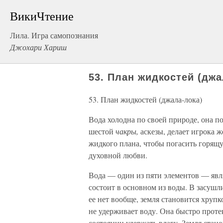
ВикиЧтение
Лила. Игра самопознания
Джохари Хариш
53. План жидкостей (джа
53. План жидкостей (джала-лока)
Вода холодна по своей природе, она п
шестой
чакры,
аскезы, делает игрока 
жидкого плана, чтобы погасить горящу
духовной любви.
Вода — один из пяти элементов — явл
состоит в основном из воды. В засушли
ее нет вообще, земля становится хрупк
не удерживает воду. Она быстро проте
состоянии удержать влагу. Земля стан