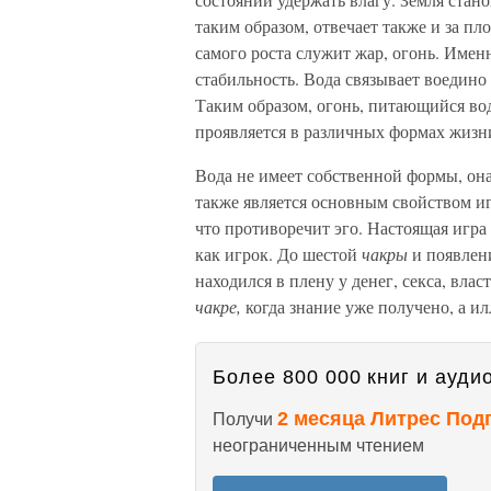
таким образом, отвечает также и за п
самого роста служит жар, огонь. Именн
стабильность. Вода связывает воедино 
Таким образом, огонь, питающийся вод
проявляется в различных формах жизн
Вода не имеет собственной формы, она
также является основным свойством и
что противоречит эго. Настоящая игра
как игрок. До шестой
чакры
и появлен
находился в плену у денег, секса, влас
чакре,
когда знание уже получено, а и
Более 800 000 книг и аудио
2 месяца Литрес Под
Получи
неограниченным чтением