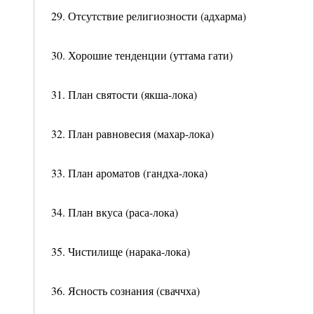
29. Отсутствие религиозности (адхарма)
30. Хорошие тенденции (уттама гати)
31. План святости (якша-лока)
32. План равновесия (махар-лока)
33. План ароматов (гандха-лока)
34. План вкуса (раса-лока)
35. Чистилище (нарака-лока)
36. Ясность сознания (сваччха)