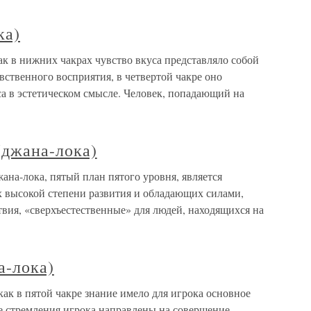
ка)
как в нижних чакрах чувство вкуса представляло собой
вственного восприятия, в четвертой чакре оно
са в эстетическом смысле. Человек, попадающий на
(джана-лока)
ана-лока, пятый план пятого уровня, является
х высокой степени развития и обладающих силами,
вия, «сверхъестественные» для людей, находящихся на
а-лока)
 как в пятой чакре знание имело для игрока основное
все стремления игрока направлены на совершение