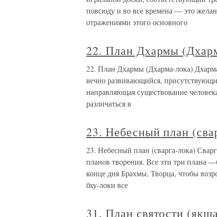
повсюду и во все времена — это желан
отражениями этого основного
22. План Дхармы (Дхар
22. План Дхармы (Дхарма-лока) Дхарма
вечно развивающийся, присутствующий
направляющая существование человека
различаться в
23. Небесный план (сва
23. Небесный план (сварга-лока) Сварг
планов творения. Все эти три плана —
конце дня Брахмы, Творца, чтобы возр
бху-локи все
31. План святости (якш