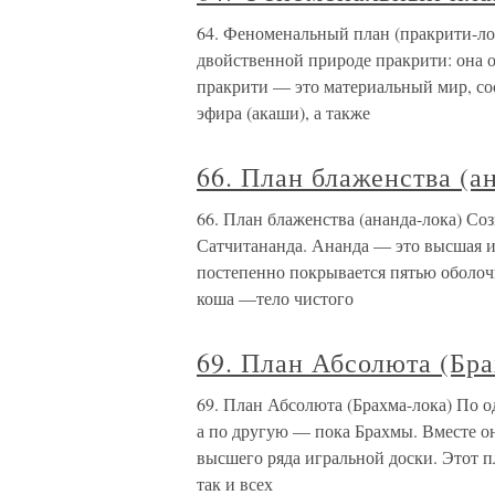
64. Феноменальный план (пракрити-ло
двойственной природе пракрити: она 
пракрити — это материальный мир, сос
эфира (акаши), а также
66. План блаженства (а
66. План блаженства (ананда-лока) Со
Сатчитананда. Ананда — это высшая и
постепенно покрывается пятью оболоч
коша —тело чистого
69. План Абсолюта (Бра
69. План Абсолюта (Брахма-лока) По о
а по другую — пока Брахмы. Вместе о
высшего ряда игральной доски. Этот п
так и всех