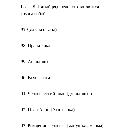
Глава 8. Пятый ряд: человек становится
самим собой
37 Джняна (гьяна)
38. Прана-лока
39. Апана-лока
40. Въяна-лока
41. Человеческий план (джана-лока)
42. План Агни (Агни-лока)
43. Рождение человека (манушъя-джанма)