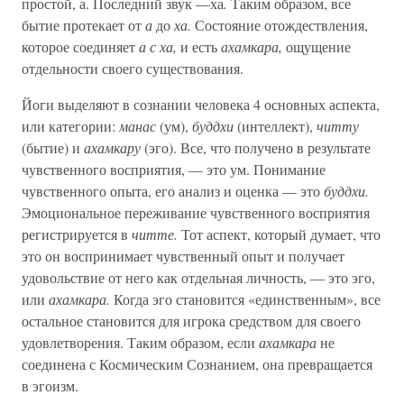
простой, а. Последний звук —ха
.
Таким образом, все
бытие протекает от
а
до
ха.
Состояние отождествления,
которое соединяет
а с ха,
и есть
ахамкара,
ощущение
отдельности своего существования.
Йоги выделяют в сознании человека 4 основных аспекта,
или категории:
манас
(ум),
буддхи
(интеллект),
читту
(бытие) и
ахамкару
(эго). Все, что получено в результате
чувственного восприятия, — это ум. Понимание
чувственного опыта, его анализ и оценка — это
буддхи.
Эмоциональное переживание чувственного восприятия
регистрируется в
читте.
Тот аспект, который думает, что
это он воспринимает чувственный опыт и получает
удовольствие от него как отдельная личность, — это эго,
или
ахамкара.
Когда эго становится «единственным», все
остальное становится для игрока средством для своего
удовлетворения. Таким образом, если
ахамкара
не
соединена с Космическим Сознанием, она превращается
в эгоизм.