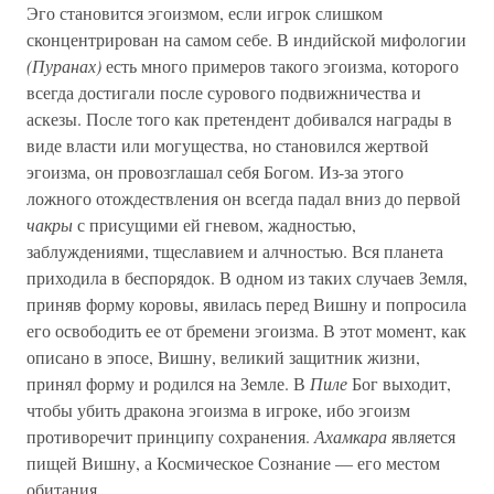
Эго становится эгоизмом, если игрок слишком
сконцентрирован на самом себе. В индийской мифологии
(Пуранах)
есть много примеров такого эгоизма, которого
всегда достигали после сурового подвижничества и
аскезы. После того как претендент добивался награды в
виде власти или могущества, но становился жертвой
эгоизма, он провозглашал себя Богом. Из-за этого
ложного отождествления он всегда падал вниз до первой
чакры
с присущими ей гневом, жадностью,
заблуждениями, тщеславием и алчностью. Вся планета
приходила в беспорядок. В одном из таких случаев Земля,
приняв форму коровы, явилась перед Вишну и попросила
его освободить ее от бремени эгоизма. В этот момент, как
описано в эпосе, Вишну, великий защитник жизни,
принял форму и родился на Земле. В
Пиле
Бог выходит,
чтобы убить дракона эгоизма в игроке, ибо эгоизм
противоречит принципу сохранения.
Ахамкара
является
пищей Вишну, а Космическое Сознание — его местом
обитания.