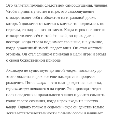
Эго является прямым следствием самоощущения,
читты.
Чтобы принять участие в игре, это самоощущение
отождествляет себя с объектом на игральной доске,
который движется от клетки к клетке, то поднимаясь по
стрелам, то падая вниз по змеям. Когда игрок полностью
отождествляет себя с этой фишкой, он приходит в
восторг, когда стрела поднимает его выше, и в уныние,
когда, ужаленный змеей, падает вниз. Он стал жертвой
эгоизма. Он стал слишком привязан к цели игры и забыл
о своей божественной природе.
Ахамкара
не существует до пятой
чакры,
поскольку до
этого момента игрок все еще находится в процессе
рождения. Пятая
чакра
—это план рождения человека,
где
ахамкара
появляется на сцене. Эго проходит через
поля неведения и правильного знания и учится слышать
голос своего сознания, когда игрок входит в шестую
чакру.
Однако только в седьмой
чакре
он действительно
добивается тождественности с самим собой и начинает