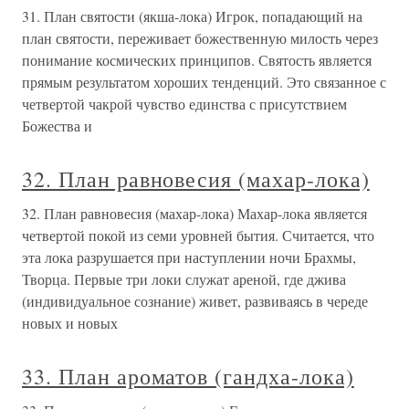
31. План святости (якша-лока) Игрок, попадающий на
план святости, переживает божественную милость через
понимание космических принципов. Святость является
прямым результатом хороших тенденций. Это связанное с
четвертой чакрой чувство единства с присутствием
Божества и
32. План равновесия (махар-лока)
32. План равновесия (махар-лока) Махар-лока является
четвертой покой из семи уровней бытия. Считается, что
эта лока разрушается при наступлении ночи Брахмы,
Творца. Первые три локи служат ареной, где джива
(индивидуальное сознание) живет, развиваясь в череде
новых и новых
33. План ароматов (гандха-лока)