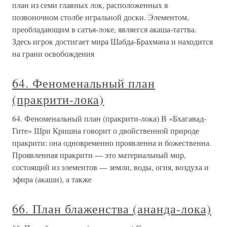
план из семи главных лок, расположенных в
позвоночном столбе игральной доски. Элементом,
преобладающим в сатъя-локе, являегся акаша-таттва.
Здесь игрок достигает мира Шабда-Брахмана и находится
на грани освобождения
64. Феноменальный план
(пракрити-лока)
64. Феноменальный план (пракрити-лока) В «Бхагавад-
Гите» Шри Кришна говорит о двойственной природе
пракрити: она одновременно проявленна и божественна.
Проявленная пракрити — это материальный мир,
состоящий из элементов — земли, воды, огня, воздуха и
эфира (акаши), а также
66. План блаженства (ананда-лока)