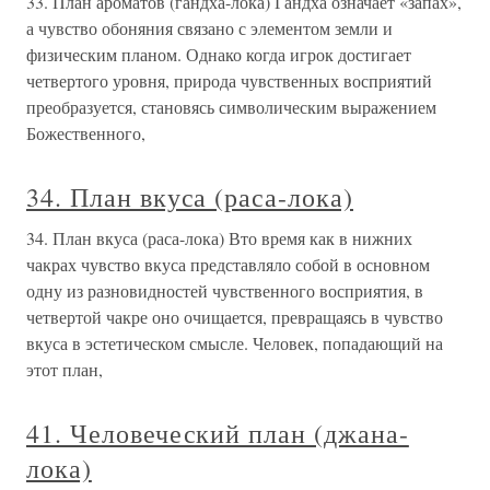
33. План ароматов (гандха-лока) Гандха означает «запах»,
а чувство обоняния связано с элементом земли и
физическим планом. Однако когда игрок достигает
четвертого уровня, природа чувственных восприятий
преобразуется, становясь символическим выражением
Божественного,
34. План вкуса (раса-лока)
34. План вкуса (раса-лока) Вто время как в нижних
чакрах чувство вкуса представляло собой в основном
одну из разновидностей чувственного восприятия, в
четвертой чакре оно очищается, превращаясь в чувство
вкуса в эстетическом смысле. Человек, попадающий на
этот план,
41. Человеческий план (джана-
лока)