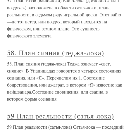
57. План газов (вайю-лока) Вайю-лока (дословно «план
воздуха») расположена в области сатья-локи, плана
реальности, в седьмом ряду игральной доски. Этот вайю
—не тот ветер, или воздух, который находится на
физическом, или земном плане. Это сущность
физического элемента
58. План сияния (теджа-лока)
58. План сияния (теджа-лока) Теджа означает «свет,
сияние». В Упанишадах говорится о четырех состояниях
сознания, или «Я». Перечислим их:1. Состояние
бодрствования, или джаграт, в котором «Я» известно как
вайшванара.Состояние сновидения, или свапна, в
котором форма сознания
59 План реальности (сатья-лока)
59 План реальности (сатья-лока) Сатья-лока — последний