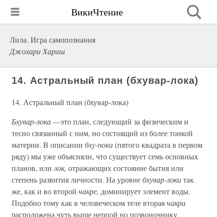
ВикиЧтение
Лила. Игра самопознания
Джохари Хариш
14. Астральный план (бхувар-лока)
14. Астральный план (бхувар-лока)
Бхувар-лока
—это план, следующий за физическим и
тесно связанный с ним, но состоящий из более тонкой
материи. В описании
бху-поки
(пятого квадрата в первом
ряду) мы уже объясняли, что существует семь основных
планов, или
лок,
отражающих состояние бытия или
степень развития личности. На уровне
бхувар-локи
так
же, как и во второй
чакре,
доминирует элемент воды.
Подобно тому как в человеческом теле вторая
чакра
расположена чуть выше нерпой но позвоночнику,