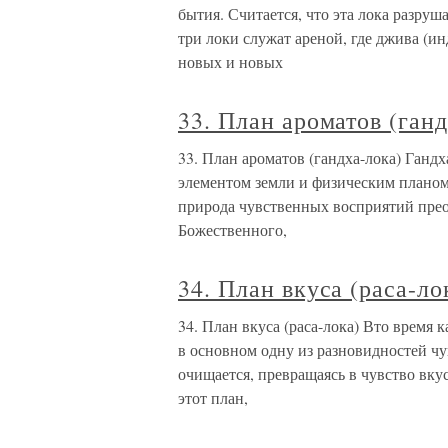
бытия. Считается, что эта лока разру
три локи служат ареной, где джива (ин
новых и новых
33. План ароматов (ганд
33. План ароматов (гандха-лока) Гандха
элементом земли и физическим планом.
природа чувственных восприятий прео
Божественного,
34. План вкуса (раса-ло
34. План вкуса (раса-лока) Вто время 
в основном одну из разновидностей чу
очищается, превращаясь в чувство вку
этот план,