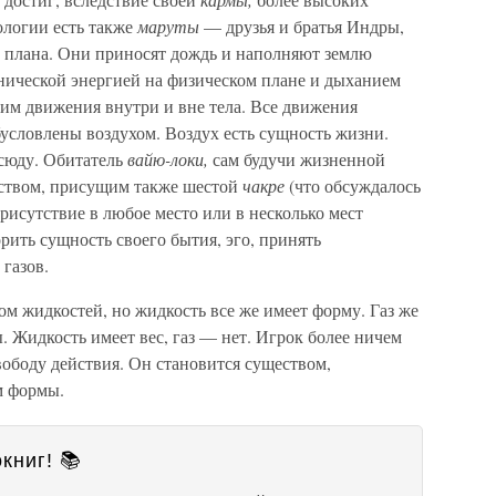
ологии есть также
маруты
— друзья и братья Индры,
 плана. Они приносят дождь и наполняют землю
нической энергией на физическом плане и дыханием
м движения внутри и вне тела. Все движения
словлены воздухом. Воздух есть сущность жизни.
всюду. Обитатель
вайю-локи,
сам будучи жизненной
еством, присущим также шестой
чакре
(что обсуждалось
рисутствие в любое место или в несколько мест
рить сущность своего бытия, эго, принять
 газов.
ом жидкостей, но жидкость все же имеет форму. Газ же
 Жидкость имеет вес, газ — нет. Игрок более ничем
ободу действия. Он становится существом,
м формы.
книг! 📚