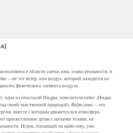
ка)
 расположена в области
сатья-локи,
плана реальности, в
айю
—не тот ветер, или воздух, который находится на
щность
физического элемента воздуха.
т, одна из ипостасей Индры, повелителя небес (Индра
 над своей чувственной природой).
Вайю-лока
—это
ергии, вместе с которым движется вся атмосфера,
ают просветленные души с легкими телами, не
еальности. Игрок, попавший на
вайю-локу,
уже
 достиг, вследствие своей
кармы,
более высоких