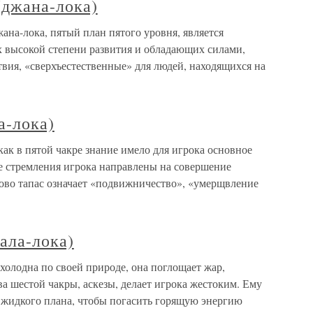
(джана-лока)
ана-лока, пятый план пятого уровня, является
х высокой степени развития и обладающих силами,
вия, «сверхъестественные» для людей, находящихся на
а-лока)
 как в пятой чакре знание имело для игрока основное
все стремления игрока направлены на совершение
лово тапас означает «подвижничество», «умерщвление
ала-лока)
 холодна по своей природе, она поглощает жар,
 шестой чакры, аскезы, делает игрока жестоким. Ему
 жидкого плана, чтобы погасить горящую энергию