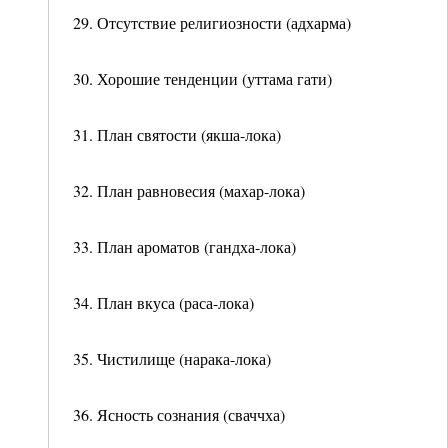
29. Отсутствие религиозности (адхарма)
30. Хорошие тенденции (уттама гати)
31. План святости (якша-лока)
32. План равновесия (махар-лока)
33. План ароматов (гандха-лока)
34. План вкуса (раса-лока)
35. Чистилище (нарака-лока)
36. Ясность сознания (сваччха)