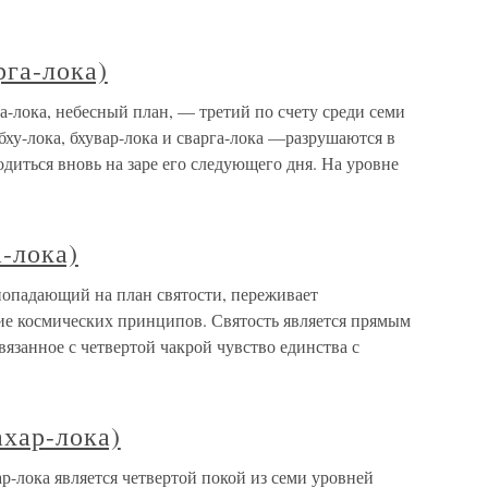
рга-лока)
а-лока, небесный план, — третий по счету среди семи
бху-лока, бхувар-лока и сварга-лока —разрушаются в
одиться вновь на заре его следующего дня. На уровне
а-лока)
 попадающий на план святости, переживает
е космических принципов. Святость является прямым
вязанное с четвертой чакрой чувство единства с
ахар-лока)
ар-лока является четвертой покой из семи уровней