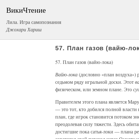
ВикиЧтение
Лила. Игра самопознания
Джохари Хариш
57. План газов (вайю-ло
57. План газов (вайю-лока)
Вайю-лока
(дословно «план воздуха»)
седьмом ряду игральной доски. Этот
в
физическом, или земном плане. Это
су
Правителем этого плана является Мару
— это тот, кто добился полной власти
план, где игрок становится потоком эн
преодолевая силу тяжести. Здесь обит
достигшие пока сатья-локи — плана р
совершил свой переход через
Омкару
и