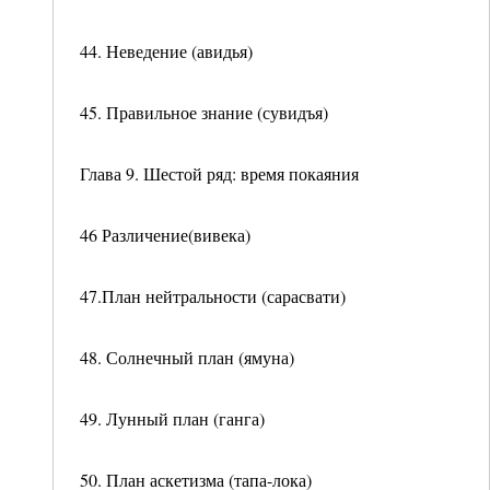
44. Неведение (авидья)
45. Правильное знание (сувидъя)
Глава 9. Шестой ряд: время покаяния
46 Различение(вивека)
47.План нейтральности (сарасвати)
48. Солнечный план (ямуна)
49. Лунный план (ганга)
50. План аскетизма (тапа-лока)