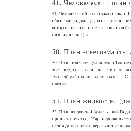
41. Человеческий план 
41. Человеческий план (джана-лока) Дж
обителью сиддхов (существ, достигши
которые позволяют им совершать дейст
низших планах) и
50. План аскетизма (тап
50. План аскетизма (тапа-лока) Так же
значение, здесь, на плане аскетизма, 
тяжелой работы покаяния и аскезы. С
плоти»,
53. План жидкостей (дж
53. План жидкостей (джала-лока) Вода
принося прохладу. Жар подвижничества
необходимо пройти через чистые воды