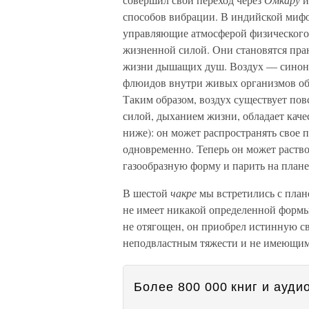
способов вибрации. В индийской миф
управляющие атмосферой физического
жизненной силой. Они становятся пра
жизни дышащих душ. Воздух — синони
флюидов внутри живых организмов обу
Таким образом, воздух существует по
силой, дыханием жизни, обладает кач
ниже): он может распространять свое п
одновременно. Теперь он может раство
газообразную форму и парить на плане
В шестой
чакре
мы встретились с план
не имеет никакой определенной формы.
не отягощен, он приобрел истинную св
неподвластным тяжести и не имеющи
Более 800 000 книг и аудио