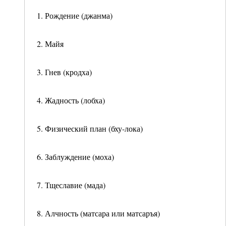
1. Рождение (джанма)
2. Майя
3. Гнев (кродха)
4. Жадность (лобха)
5. Физический план (бху-лока)
6. Заблуждение (моха)
7. Тщеславие (мада)
8. Алчность (матсара или матсаръя)