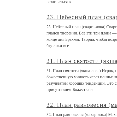
различаться в
23. Небесный план (сва
23. Небесный план (сварга-лока) Сварг
планов творения. Все эти три плана —
конце дня Брахмы, Творца, чтобы возр
бху-локи все
31. План святости (якш
31. План святости (якша-лока) Игрок,
божественную милость через понимани
результатом хороших тенденций. Это с
присутствием Божества и
32. План равновесия (м
32. План равновесия (махар-лока) Мах