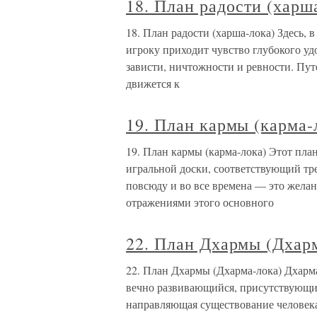
18. План радости (харш
18. План радости (харша-лока) Здесь, в
игроку приходит чувство глубокого уд
зависти, ничтожности и ревности. Пут
движется к
19. План кармы (карма-
19. План кармы (карма-лока) Этот план
игральной доски, соответствующий тре
повсюду и во все времена — это желан
отражениями этого основного
22. План Дхармы (Дхар
22. План Дхармы (Дхарма-лока) Дхарма
вечно развивающийся, присутствующий
направляющая существование человека