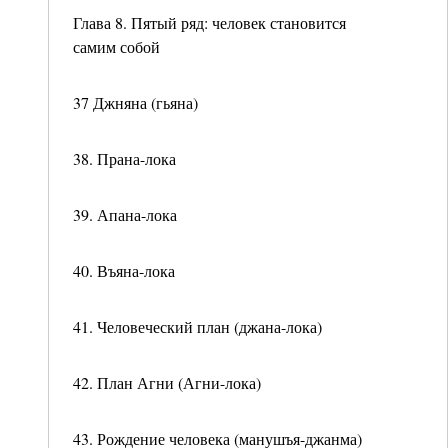
Глава 8. Пятый ряд: человек становится
самим собой
37 Джняна (гьяна)
38. Прана-лока
39. Апана-лока
40. Въяна-лока
41. Человеческий план (джана-лока)
42. План Агни (Агни-лока)
43. Рождение человека (манушъя-джанма)