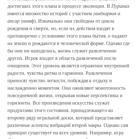
достигших этого плана в процессе эволюции. В
Пуранах
имеегся множество историй с участием
гандхарвов
и
апсар
(нимф). Изначально они свободны от цикла
рождения и смерти, но, если их действия входят в
противоречие с условиями этого плана бытия, о падают
на землю и рождаются в человеческой форме. Однако где
бы они ни находились, жизнь служит развлечению
других. Игрок входит в область развлечений после
очищения. Этот уровень является отражение внутренней
радости, чувства ритма и гармонии. Развлечения
приносят чувство легкости, побуждая к отдыху и
наслаждению моментом. Они оживляют монотонность
повседневной жизни, открывая новые перспективы и
горизонты. Все произведения искусства служат
продуктами этого состояния, принадлежащего ко
второму ряду игральной доски, который представляет
различные аспекты вибраций второй
чакры.
Однако сам
принцип существует на всех уровнях. Например, игра