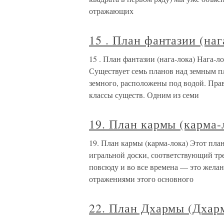
отражающих
15 . План фантазии (наг
15 . План фантазии (нага-лока) Нага-
Существует семь планов над земным п
земного, расположены под водой. Пра
классы существ. Одним из семи
19. План кармы (карма-
19. План кармы (карма-лока) Этот план
игральной доски, соответствующий тре
повсюду и во все времена — это желан
отражениями этого основного
22. План Дхармы (Дхар