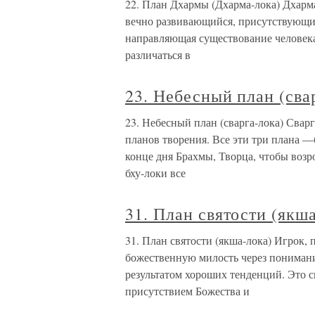
22. План Дхармы (Дхарма-лока) Дхарма
вечно развивающийся, присутствующий
направляющая существование человека
различаться в
23. Небесный план (сва
23. Небесный план (сварга-лока) Сварг
планов творения. Все эти три плана —
конце дня Брахмы, Творца, чтобы возр
бху-локи все
31. План святости (якш
31. План святости (якша-лока) Игрок,
божественную милость через понимани
результатом хороших тенденций. Это с
присутствием Божества и