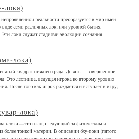
у-лока)
ь непроявленной реальности преобразуется в мир имен
 виде семи различных лок, или уровней бытия,
 Эти локи служат стадиями эволюции сознания
ама-лока)
девятый квадрат нижнего ряда. Девять — завершенное
яд. Это лестница, ведущая игрока ко второму уровню
ия. После того как игрок рождается и вступает в игру,
хувар-лока)
увар-лока —это план, следующий за физическим и
из более тонкой материи. В описании бху-поки (пятого
яли, что существует семь основных планов, или лок,