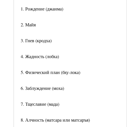
1. Рождение (джанма)
2. Майя
3. Гнев (кродха)
4. Жадность (лобха)
5. Физический план (бху-лока)
6. Заблуждение (моха)
7. Тщеславие (мада)
8. Алчность (матсара или матсаръя)