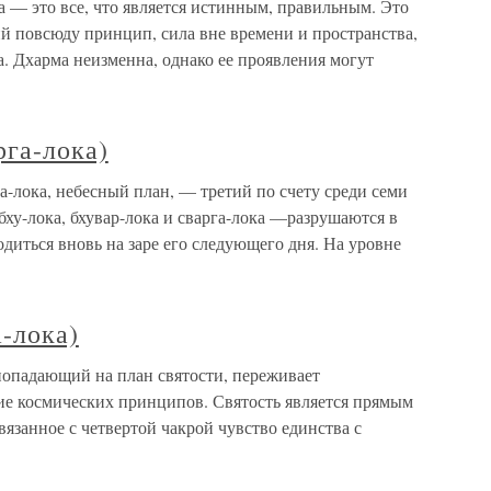
 — это все, что является истинным, правильным. Это
 повсюду принцип, сила вне времени и пространства,
. Дхарма неизменна, однако ее проявления могут
рга-лока)
а-лока, небесный план, — третий по счету среди семи
бху-лока, бхувар-лока и сварга-лока —разрушаются в
одиться вновь на заре его следующего дня. На уровне
а-лока)
 попадающий на план святости, переживает
е космических принципов. Святость является прямым
вязанное с четвертой чакрой чувство единства с