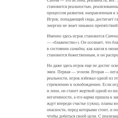
становится реальностью, реализованны
процессом развития, направленным к 
Игрок, попадающий сюда, достигает га
энергии не знает никаких препятствий
Именно здесь игрок становится
Сатчи
— «блаженство»). Он осознает, что бл
в состоянии
самадхи,
как капля в океа
становится божественным, и он распро
Но даже здесь игрок еще не достиг осв
змеи. Первая — эгоизм. Вторая — нег
реальности, игрок избежал одной из эт
стремлению к освобождению. Если игр
и лени, он станет жертвой одной из ни
негативности, а его
карма
пришла к за
ждут впереди счастье
(сукха),
планы во
опасности, перед которыми стоит, и п
чтобы добиться своей цели. С реализа