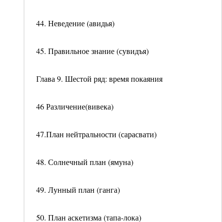
44. Неведение (авидья)
45. Правильное знание (сувидъя)
Глава 9. Шестой ряд: время покаяния
46 Различение(вивека)
47.План нейтральности (сарасвати)
48. Солнечный план (ямуна)
49. Лунный план (ганга)
50. План аскетизма (тапа-лока)