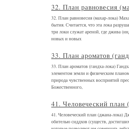
32. План равновесия (м
32. План равновесия (махар-лока) Мах
бытия. Считается, что эта лока разру
три локи служат ареной, где джива (ин
новых и новых
33. План ароматов (ганд
33. План ароматов (гандха-лока) Гандха
элементом земли и физическим планом.
природа чувственных восприятий прео
Божественного,
41. Человеческий план 
41. Человеческий план (джана-лока) Дж
обителью сиддхов (существ, достигши
которые позволяют им совершать дейст