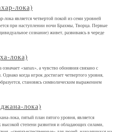
ахар-лока)
ар-лока является четвертой покой из семи уровней
шается при наступлении ночи Брахмы, Творца. Первые
дивидуальное сознание) живет, развиваясь в череде
ха-лока)
 означает «запах», а чувство обоняния связано с
 Однако когда игрок достигает четвертого уровня,
бразуется, становясь символическим выражением
(джана-лока)
ана-лока, пятый план пятого уровня, является
х высокой степени развития и обладающих силами,
вия, «сверхъестественные» для людей, находящихся на