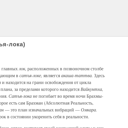
ья-лока)
и главных
лок,
расположенных в позвоночном столбе
адающим в
сатъя-локе,
являегся
акаша-таттва.
Здесь
а
и находится на грани освобождения от цикла
плана, за пределами которого находится
Вайкунтха,
ния.
Сатъя-лока
не погибает во время ночи Брахмы-
орое есть сам Брахман (Абсолютная Реальность,
ан
— это план изначальных вибраций —
Омкара.
ок в состоянии укоренить себя в реальности.
. Здесь игрок достигает своей наивысшей
чакры
и сам