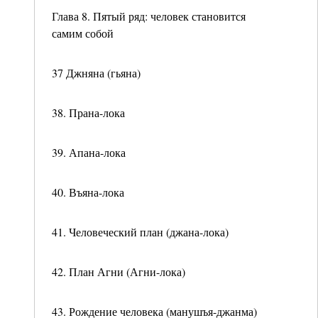
Глава 8. Пятый ряд: человек становится
самим собой
37 Джняна (гьяна)
38. Прана-лока
39. Апана-лока
40. Въяна-лока
41. Человеческий план (джана-лока)
42. План Агни (Агни-лока)
43. Рождение человека (манушъя-джанма)