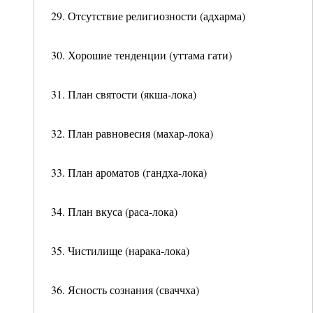
29. Отсутствие религиозности (адхарма)
30. Хорошие тенденции (уттама гати)
31. План святости (якша-лока)
32. План равновесия (махар-лока)
33. План ароматов (гандха-лока)
34. План вкуса (раса-лока)
35. Чистилище (нарака-лока)
36. Ясность сознания (сваччха)