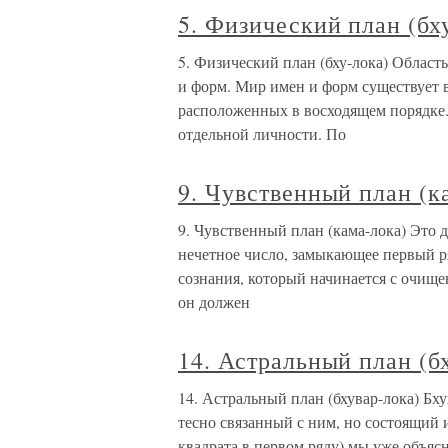
5. Физический план (бх
5. Физический план (бху-лока) Област
и форм. Мир имен и форм существует в
расположенных в восходящем порядке.
отдельной личности. По
9. Чувственный план (к
9. Чувственный план (кама-лока) Это 
нечетное число, замыкающее первый р
сознания, который начинается с очищен
он должен
14. Астральный план (б
14. Астральный план (бхувар-лока) Бх
тесно связанный с ним, но состоящий 
квадрата в первом ряду) мы уже объясн