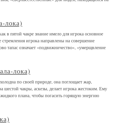
а-лока)
 как в пятой чакре знание имело для игрока основное
все стремления игрока направлены на совершение
лово тапас означает «подвижничество», «умерщвление
ала-лока)
 холодна по своей природе, она поглощает жар,
 шестой чакры, аскезы, делает игрока жестоким. Ему
 жидкого плана, чтобы погасить горящую энергию
ка)