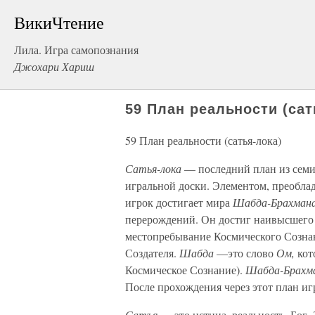
ВикиЧтение
Лила. Игра самопознания
Джохари Хариш
59 План реальности (сат
59 План реальности (сатья-лока)
Сатья-лока
— последний план из сем
игральной доски. Элементом, преобл
игрок достигает мира
Шабда-Брахман
перерождений. Он достиг наивысшего 
местопребывание Космического Созна
Создателя.
Шабда
—это слово
Ом,
кот
Космическое Сознание).
Шабда-Брахм
После прохождения через этот план игр
Сатъя
— это истина, реальность, Бог