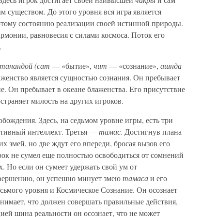
м существом. До этого уровня вся игра является
этому состоянию реализации своей истинной природы.
рмонии, равновесия с силами космоса. Поток его
.
танандой (сат
— «бытие»,
чит
— «сознание»,
ашнда
аженство является сущностью сознания. Он пребывает
не. Он пребывает в океане блаженства. Его присутствие
страняет милость на других игроков.
обождения. Здесь, на седьмом уровне игры, есть три
ативный интеллект. Третья —
тамас.
Достигнув плана
их змей, но две ждут его впереди, бросая вызов его
ок не сумел еще полностью освободиться от сомнений
х. Но если он сумеет удержать свой ум от
вершению, он успешно минует змею
тамаса
и его
сьмого уровня и Космическое Сознание. Он осознает
онимает, что должен совершать правильные действия,
цией шина реальности он осознает, что не может