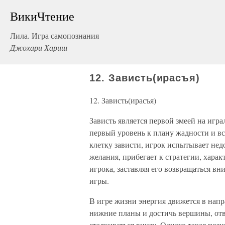
ВикиЧтение
Лила. Игра самопознания
Джохари Хариш
12. Зависть(ирасъя)
12. Зависть(ирасъя)
Зависть является первой змеей на игра
первый уровень к плану жадности и в
клетку зависти, игрок испытывает нед
желания, прибегает к стратегии, хара
игрока, заставляя его возвращаться в
игры.
В игре жизни энергия движется в напр
нижние планы и достичь вершины, отв
сталкиваться внизу. Однако такая по