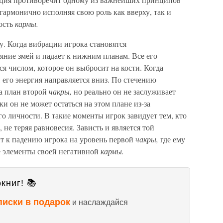
 гармонично исполняя свою роль как вверху, так и
кость
кармы.
у. Когда вибрации игрока становятся
яние змей и падает к нижним планам. Все его
я числом, которое он выбросит на кости. Когда
, его энергия направляется вниз. По стечению
на план второй
чакры,
но реально он не заслуживает
ки он не может остаться на этом плане из-за
го личности. В такие моменты игрок завидует тем, кто
не теряя равновесия. Зависть и является той
ит к падению игрока на уровень первой
чакры,
где ему
е элементы своей негативной
кармы.
книг! 📚
писки в подарок
и наслаждайся