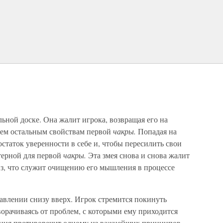
льной доске. Она жалит игрока, возвращая его на
сем остальным свойствам первой
чакры.
Попадая на
остаток уверенности в себе и, чтобы пересилить свои
ктерной для первой
чакры.
Эта змея снова и снова жалит
низ, что служит очищению его мышления в процессе
авлении снизу вверх. Игрок стремится покинуть
орачиваясь от проблем, с которыми ему приходится
зиция противоречит одному из важнейших принципов