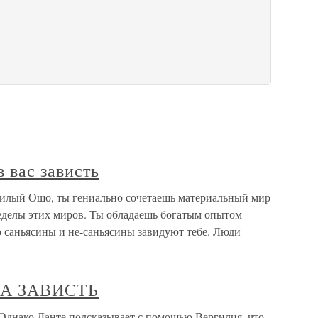
в вас зависть
 Милый Ошо, ты гениально сочетаешь материальный мир
еделы этих миров. Ты обладаешь богатым опытом
о саньясины и не-саньясины завидуют тебе. Люди
А ЗАВИСТЬ
ко Данте подсказывает с помощью Вергилия, что