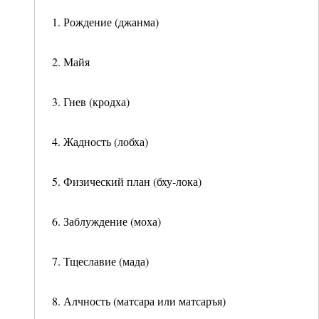
1. Рождение (джанма)
2. Майя
3. Гнев (кродха)
4. Жадность (лобха)
5. Физический план (бху-лока)
6. Заблуждение (моха)
7. Тщеславие (мада)
8. Алчность (матсара или матсаръя)