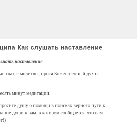
ципа Как слушать наставление
ушать наставление
в глаз, с молитвы, прося Божественный дух о
десять минут медитации.
росите душу о помощи в поисках верного пути к
лание души к вам, в котором сообщается, что вам
т!)