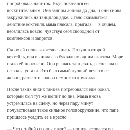
попробовала напиток. Вкус показался ей
восхитительным. Она залпом допила до дна, и они снова
закружились на танцплощадке. Стало сказываться
действие коктейля, мама плясала, прыгала — в общем,
веселилась вовсю, чувствуя себя свободной от
комплексов и запретов.
Скоро ей снова захотелось пить. Получив второй
коктейль, она выпила его буквально одним глотком. Море
стало ей по колено. Она рвалась танцевать, распевала и
не знала устали. Это был самый лучший вечер в ее
жизни, разве что голова немножко кружилась.
После таких лихих танцев потребовался еще бокал,
который был тут же выпит до дна. Мама вновь
устремилась на сцену, но через пару минут
почувствовала такое сильное головокружение, что папе
пришлось усадить ее в кресло.
— Что с тобой сегодня такое? — поинтересовался он,