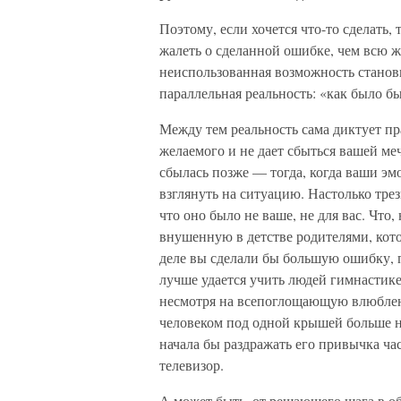
Поэтому, если хочется что-то сделать,
жалеть о сделанной ошибке, чем всю ж
неиспользованная возможность станови
параллельная реальность: «как было бы
Между тем реальность сама диктует пр
желаемого и не дает сбыться вашей меч
сбылась позже — тогда, когда ваши эмо
взглянуть на ситуацию. Настолько тре
что оно было не ваше, не для вас. Что
внушенную в детстве родителями, кото
деле вы сделали бы большую ошибку, 
лучше удается учить людей гимнастике 
несмотря на всепоглощающую влюбленн
человеком под одной крышей больше не
начала бы раздражать его привычка ча
телевизор.
А может быть, от решающего шага в о