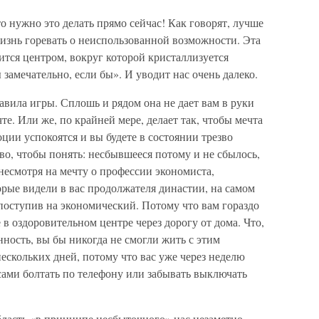
 то нужно это делать прямо сейчас! Как говорят, лучше
изнь горевать о неиспользованной возможности. Эта
тся центром, вокруг которой кристаллизуется
 замечательно, если бы». И уводит нас очень далеко.
авила игры. Сплошь и рядом она не дает вам в руки
те. Или же, по крайней мере, делает так, чтобы мечта
ции успокоятся и вы будете в состоянии трезво
зво, чтобы понять: несбывшееся потому и не сбылось,
, несмотря на мечту о профессии экономиста,
рые видели в вас продолжателя династии, на самом
поступив на экономический. Потому что вам гораздо
в оздоровительном центре через дорогу от дома. Что,
ость, вы бы никогда не смогли жить с этим
скольких дней, потому что вас уже через неделю
сами болтать по телефону или забывать выключать
бласть «в принципе несбыточного» нас незаметно