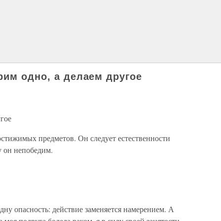
рим одно, а делаем другое
угое
стижимых предметов. Он следует естественности
у он непобедим.
одну опасность: действие заменяется намерением. А
а моя подруга болела раком, я в силу своей занятости