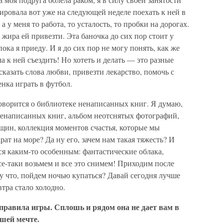
нировала вот уже на следующей неделе поехать к ней в
а у меня то работа, то усталость, то пробки на дорогах.
жира ей привезти. Эта баночка до сих пор стоит у
ока я приеду. И я до сих пор не могу понять, как же
а к ней съездить! Но хотеть и делать — это разные
казать слова любви, привезти лекарство, помочь с
енка играть в футбол.
оворится о библиотеке ненаписанных книг. Я думаю,
 ненаписанных книг, альбом неотснятых фотографий,
ин, коллекция моментов счастья, которые мы
рат на море? Да ну его, зачем нам такая тяжесть? И
ся каким-то особенным: фантастические облака,
се-таки возьмем и все это снимем! Приходим после
Ну что, пойдем ночью купаться? Давай сегодня лучше
втра стало холодно.
правила игры. Сплошь и рядом она не дает вам в
ашей мечте.