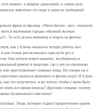
т этот момент, к общему удивлению, в самом деле
написала заявление об уходе и ушла на свободный
ировали фразу из фильма «Убить Билла», мол, «неужели
ь жить в маленьком городке обычной жизнью
?». То есть делать маникюр и ходить на фитнес.
яцев, как у Елены оказалось четыре работы (все,
 и как только рассасывалась одна куча дел и
ругая. Она купила новую машину, засобиралась в
икальный ремонт в квартире, где у нее по-прежнему
ку или приготовление сложных блюд. Не говоря уж о
 сиротливо пылился абонемент в фитнес-клуб. И Елена
 как это получилось: я же хотела, чтобы у меня было
е опять все время некогда? Другими словами: почему
авщицы музыкального магазина?
 политики. Люди, которые отдают предпочтение одним
 почему-то голосуют за представителей совсем