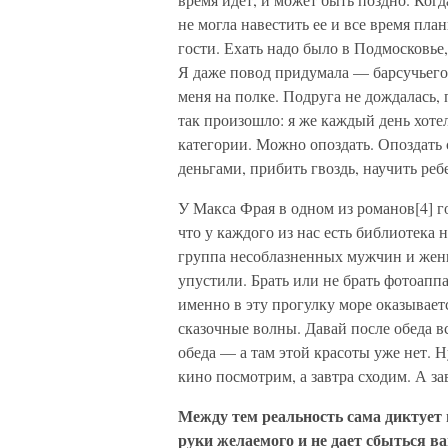
не могла навестить ее и все время пла
гости. Ехать надо было в Подмосковье, 
Я даже повод придумала — барсучьего 
меня на полке. Подруга не дождалась, п
так произошло: я же каждый день хотел
категории. Можно опоздать. Опоздать с
деньгами, прибить гвоздь, научить реб
У Макса Фрая в одном из романов[4] г
что у каждого из нас есть библиотека
группа несоблазненных мужчин и женщ
упустили. Брать или не брать фотоаппа
именно в эту прогулку море оказывает
сказочные волны. Давай после обеда в
обеда — а там этой красоты уже нет. 
кино посмотрим, а завтра сходим. А за
Между тем реальность сама диктует 
руки желаемого и не дает сбыться в