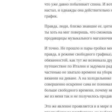
что уже давно побаливает спина. И во
настал, и однажды она действительно 
график.
Правда, люди, близко знавшие ее, цит
ты хоть на миг поверишь, что сможеш
продавщицы музыкального магазинчика
И точно. Не прошло и пары-тройки мес
правда, в режиме свободного графика),
обязанностей, как тут же возникала д
путешествие по Италии и задумала рад
частенько не хватало времени на убор
вязании на диване. А на холодильнике
совершенно искренне сама не понимала,
больше свободного времени, почему мн
же из меня так и не получилось прод
Это же явление проявляется и в мире
предвыборным платформам, на выборах