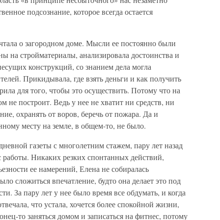
твенное подсознание, которое всегда остается
чтала о загородном доме. Мысли ее постоянно были
ены на стройматериалы, анализировала достоинства и
несущих конструкций, со знанием дела могла
елей. Прикидывала, где взять деньги и как получить
рила для того, чтобы это осуществить. Потому что на
ом не построит. Ведь у нее не хватит ни средств, ни
ние, охранять от воров, беречь от пожара. Да и
ному месту на земле, в общем-то, не было.
дневной газеты с многолетним стажем, пару лет назад
 с работы. Никаких резких спонтанных действий,
ьезности ее намерений, Елена не собиралась
ыло сложиться впечатление, будто она делает это под
. За пару лет у нее было время все обдумать, и когда
отвечала, что устала, хочется более спокойной жизни,
конец-то заняться домом и записаться на фитнес, потому