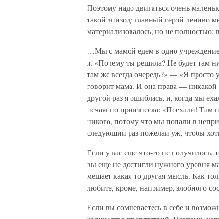
Поэтому надо двигаться очень малень
такой эпизод: главный герой лениво ме
материализовалось, но не полностью: в
…Мы с мамой едем в одно учреждение.
я. «Почему ты решила? Не будет там 
там же всегда очередь?» — «Я просто у
говорит мама. И она права — никакой 
другой раз я ошиблась, и, когда мы ех
нечаянно произнесла: «Поехали! Там н
никого, потому что мы попали в непри
следующий раз пожелай уж, чтобы хоть
Если у вас еще что-то не получилось, т
вы еще не достигли нужного уровня ма
мешает какая-то другая мысль. Как тол
любите, кроме, например, злобного сос
Если вы сомневаетесь в себе и возмо
количество препятствий. Поэтому, ког