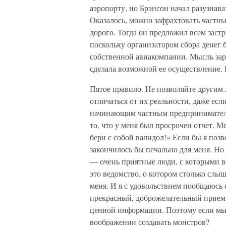
аэропорту, но Брэнсон начал разузнава
Оказалось, можно зафрахтовать частны
дорого. Тогда он предложил всем заст
поскольку организатором сбора денег 
собственной авиакомпании. Мысль зар
сделала возможной ее осуществление. Н
Пятое правило. Не позволяйте другим
отличаться от их реальности, даже если
начинающим частным предпринимателе
то, что у меня был просрочен отчет. М
бери с собой валидол!» Если бы я позв
закончилось бы печально для меня. Но 
— очень приятные люди, с которыми вс
это ведомство, о котором столько слыш
меня. И я с удовольствием пообщаюсь 
прекрасный, доброжелательный прием.
ценной информации. Поэтому если мы и
воображении создавать монстров?