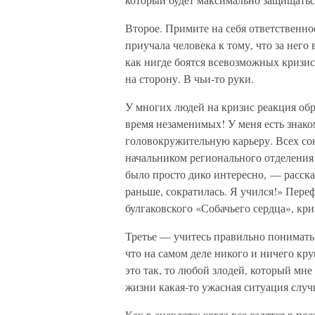
Второе. Примите на себя ответственнос
приучала человека к тому, что за него 
как нигде боятся всевозможных кризис
на сторону. В чьи-то руки.
У многих людей на кризис реакция обр
время незаменимых! У меня есть знако
головокружительную карьеру. Всех сок
начальником регионального отделения
было просто дико интересно, — расска
раньше, сократилась. Я учился!» Пере
булгаковского «Собачьего сердца», криз
Третье — учитесь правильно понимать о
что на самом деле никого и ничего кр
это так, то любой злодей, который мне
жизни какая-то ужасная ситуация случ
Как в анекдоте: когда все садятся в по