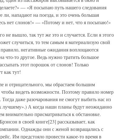
 делаете?» — «Я посыпаю путь нашего следования
е ли, нападают на поезда, и это очень большая
сь нет слонов!» — «Потому и нет, что я посыпаю!»
о не вышло, так тут же это и случается. Если я этого
может случиться, то тем самым я материализую свой
к правило, негативные ожидания воплощаются
на что-то другое. Ведь нужно тратить большое
ассыпать этот порошок от слонов! Только
т как тут!
сле и отрицательного, мы обрастаем большим
, чтобы видеть возможности. Поэтому правило номер
 Тогда даже разочарования не смогут выбить нас из
я к лучшему».) А когда наши планы будут неожиданно
дем внимательно присматриваться к обстановке.
энсон в своей книге[23] рассказывает, как
акомпании. Однажды они с женой возвращались с
рейс. Им предстояло провести какое-то время в