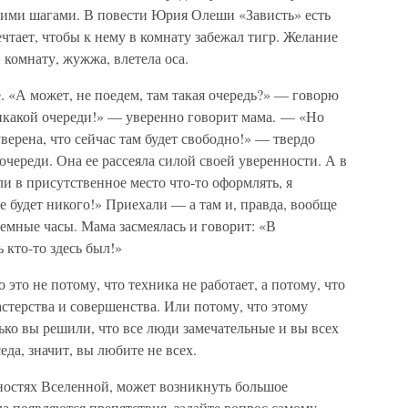
кими шагами. В повести Юрия Олеши «Зависть» есть
чтает, чтобы к нему в комнату забежал тигр. Желание
 комнату, жужжа, влетела оса.
 «А может, не поедем, там такая очередь?» — говорю
никакой очереди!» — уверенно говорит мама. — «Но
верена, что сейчас там будет свободно!» — твердо
очереди. Она ее рассеяла силой своей уверенности. А в
али в присутственное место что-то оформлять, я
е будет никого!» Приехали — а там и, правда, вообще
емные часы. Мама засмеялась и говорит: «В
 кто-то здесь был!»
о это не потому, что техника не работает, а потому, что
стерства и совершенства. Или потому, что этому
ько вы решили, что все люди замечательные и вы всех
еда, значит, вы любите не всех.
жностях Вселенной, может возникнуть большое
да появляются препятствия, задайте вопрос самому