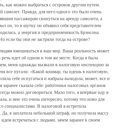
ть, как можно выбраться с островов другим путем.
й самолет. Правда, для него одного это было очень
рявшим пассажирам скинуться на аренду самолета, а
был он, то в шутку он объявил себя представителем
одилась, а энергия и предприимчивость Брэнсона
о если бы они не застряли тогда на острове?
 людям вмешиваться в ваш мир. Ваша реальность может
 речь идет об одном и том же месте. Когда я была
м, меня однажды вызвали в налоговую инспекцию за
еня все пугали: «Какой кошмар, ты идешь в налоговую,
олила себе испугаться и набрала валидола, может, все и
я заранее сказала себе: работники налоговых органов
егда можно договориться. Мало того, я впервые иду в
ала, и мне это очень интересно, потому что ново для
со специалистами. В налоговой я встретила
 Да, я заплатила небольшой штраф, но получила массу
дем встречаться с людьми, зачем заранее в своем