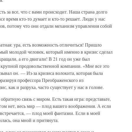
ть за все, что с вами происходит. Наша страна долго
все время кто-то думает и кто-то решает. Люди у нас
ов, потому что они отдали механизм управления собой
атная: ура, есть возможность отличиться! Пришло
мый молодой человек, который именно в кризис сделал
ращали, а его двигали! В 21 год он уже был
 крупной продовольственной компании. «Мне все это
зывал он. — Из-за кризиса волокита, которая была
фразируя профессора Преображенского из
ис, как и разруха, часто существует у нас в голове.
братную связь с миром. Есть такая игра: представьте,
угом нет, весь мир — плод вашего воображения. А если
 встречается, — плод моей фантазии. Если в моей
илась, она мной и притянута.
езд, один из пассажиров высовывается в окно и