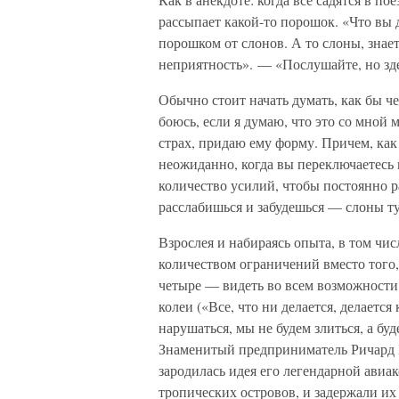
рассыпает какой-то порошок. «Что вы
порошком от слонов. А то слоны, знает
неприятность». — «Послушайте, но зде
Обычно стоит начать думать, как бы чег
боюсь, если я думаю, что это со мной 
страх, придаю ему форму. Причем, ка
неожиданно, когда вы переключаетесь 
количество усилий, чтобы постоянно р
расслабишься и забудешься — слоны ту
Взрослея и набираясь опыта, в том чи
количеством ограничений вместо того
четыре — видеть во всем возможности.
колеи («Все, что ни делается, делаетс
нарушаться, мы не будем злиться, а бу
Знаменитый предприниматель Ричард Бр
зародилась идея его легендарной ави
тропических островов, и задержали их 