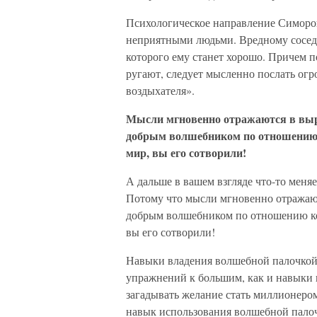
Психологическое направление Симорон[
неприятными людьми. Вредному соседу
которого ему станет хорошо. Причем по
ругают, следует мысленно послать ог
воздыхателя».
Мысли мгновенно отражаются в выра
добрым волшебником по отношению 
мир, вы его сотворили!
А дальше в вашем взгляде что-то меняе
Потому что мысли мгновенно отражают
добрым волшебником по отношению ко
вы его сотворили!
Навыки владения волшебной палочкой
упражнений к большим, как и навыки 
загадывать желание стать миллионером
навык использования волшебной палочк