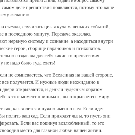
На самом деле препятствия появляются, потому что ваше
ашему желанию.
на съемки, случилась целая куча маленьких событий,
ние в последнюю минуту. Передача оказалась
ют нервную систему и сознание, а находиться внутри
еские герои, сборище параноиков и психопатов.
тельно создавала для себя какие-то препятствия.
у не надо было туда ехать!
сли не сомневаетесь, что Вселенная на вашей стороне,
вас все получается. И нужные люди неожиданно в
 двери открываются, и деньги чудесным образом
себе в этот момент принимать, вы открываетесь миру.
ет так, как хочется и нужно именно вам. Если идет
бы полить ваш сад. Если приходят львы, то пусть они
фировать. Если вас покинул возлюбленный, то это
освободил место для главной любви вашей жизни.