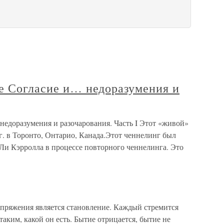
ое Согласие и… недоразумения и
недоразумения и разочарования. Часть I Этот «живой»
 г. в Торонто, Онтарио, Канада.Этот ченнелинг был
Ли Кэрролла в процессе повторного ченнелинга. Это
апряжения является становление. Каждый стремится
таким, какой он есть. Бытие отрицается, бытие не