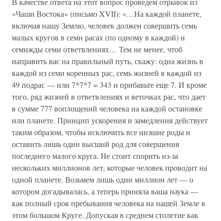
В качестве ответа на этот вопрос проведем отрывок из
«Чаши Востока» (письмо XVII): «…На каждой планете,
включая нашу Землю, человек должен совершить семь
малых кругов в семи расах (по одному в каждой) и
семижды семи ответвлениях… Тем не менее, чтоб
направить вас на правильный путь, скажу: одна жизнь в
каждой из семи коренных рас, семь жизней в каждой из
49 подрас — или 7*7*7 = 343 и прибавьте еще 7. И кроме
того, ряд жизней в ответвлениях и веточках рас, что дает
в сумме 777 воплощений человека на каждой остановке
или планете. Принцип ускорения и замедления действует
таким образом, чтобы исключить все низшие роды и
оставить лишь один высший род для совершения
последнего малого круга. Не стоит спорить из-за
нескольких миллионов лет, которые человек проводит на
одной планете. Возьмем лишь один миллион лет — о
котором догадывалась, а теперь приняла ваша наука —
как полный срок пребывания человека на нашей Земле в
этом большом Круге. Допуская в среднем столетие как