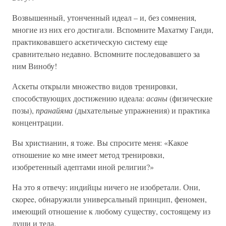
Возвышенный, утонченный идеал – и, без сомнения,
многие из них его достигали. Вспомните Махатму Ганди,
практиковавшего аскетическую систему еще
сравнительно недавно. Вспомните последовавшего за
ним Винобу!
Аскеты открыли множество видов тренировки,
способствующих достижению идеала:
асаны
(физические
позы),
пранайяма
(дыхательные упражнения) и практика
концентрации.
Вы христианин, я тоже. Вы спросите меня: «Какое
отношение ко мне имеет метод тренировки,
изобретенный адептами иной религии?»
На это я отвечу: индийцы ничего не изобретали. Они,
скоpee, обнаружили универсальный принцип, феномен,
имеющий отношение к любому существу, состоящему из
души и тела.