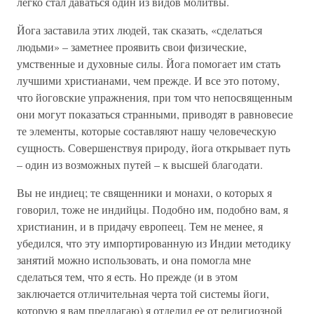
легко стал даваться один из видов молитвы.
Йога заставила этих людей, так сказать, «сделаться
людьми» – заметнее проявить свои физические,
умственные и духовные силы. Йога помогает им стать
лучшими христианами, чем прежде. И все это потому,
что йоговские упражнения, при том что непосвященным
они могут показаться странными, приводят в равновесие
те элементы, которые составляют нашу человеческую
сущность. Совершенствуя природу, йога открывает путь
– один из возможных путей – к высшей благодати.
Вы не индиец; те священники и монахи, о которых я
говорил, тоже не индийцы. Подобно им, подобно вам, я
христианин, и в придачу европеец. Тем не менее, я
убедился, что эту импортированную из Индии методику
занятий можно использовать, и она помогла мне
сделаться тем, что я есть. Но прежде (и в этом
заключается отличительная черта той системы йоги,
которую я вам предлагаю) я отделил ее от религиозной