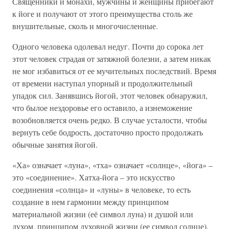
Священники и монахи, мужчины и женщины прибегают
к йоге и получают от этого преимущества столь же
внушительные, сколь и многочисленные.
Одного человека одолевал недуг. Почти до сорока лет
этот человек страдая от затяжной болезни, а затем никак
не мог избавиться от ее мучительных последствий. Время
от времени наступал упорный и продолжительный
упадок сил. Занявшись йогой, этот человек обнаружил,
что былое нездоровье его оставило, а изнеможение
возобновляется очень редко. В случае усталости, чтобы
вернуть себе бодрость, достаточно просто продолжать
обычные занятия йогой.
«Ха» означает «луна», «тха» означает «солнце», «йога» –
это «соединение». Хатха-йога – это искусство
соединения «солнца» и «луны» в человеке, то есть
создание в нем гармонии между принципом
материальной жизни (её символ луна) и душой или
духом, принципом духовной жизни (ее символ солнце).