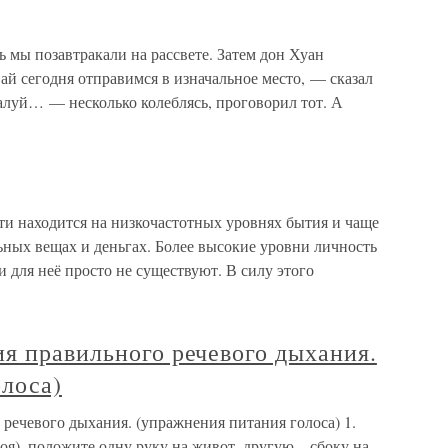
 мы позавтракали на рассвете. Затем дон Хуан
й сегодня отправимся в изначальное место, — сказал
луй… — несколько колеблясь, проговорил тот. А
и находится на низкочастотных уровнях бытия и чаще
ьных вещах и деньгах. Более высокие уровни личность
ни для неё просто не существуют. В силу этого
я правильного речевого дыхания.
олоса)
речевого дыхания. (упражнения питания голоса) 1.
оя), положите одну руку на живот, другую – сбоку на