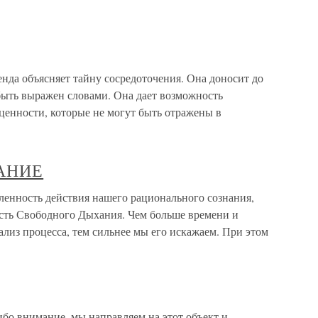
нда объясняет тайну сосредоточения. Она доносит до
быть выражен словами. Она дает возможность
ценности, которые не могут быть отражены в
АНИЕ
ость действия нашего рационального сознания,
ость Свободного Дыхания. Чем больше времени и
лиз процесса, тем сильнее мы его искажаем. При этом
бо внимание, мы направляем на этот объект и