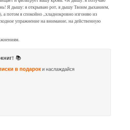
знь! Я дышу: я открываю рот, я дышу Твоим дыханием,
), а потом я спокойно „хладнокровно изгоняю из
осходное упражнение на внимание, на действенную
ажнениям.
книг! 📚
писки в подарок
и наслаждайся