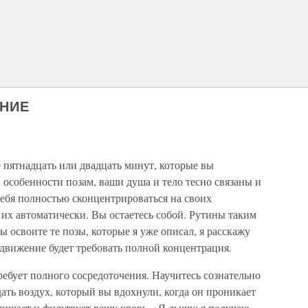
АНИЕ
е пятнадцать или двадцать минут, которые вы
особенности позам, ваши душа и тело тесно связаны и
себя полностью сконцентрироваться на своих
их автоматически. Вы остаетесь собой. Рутины таким
вы освоите те позы, которые я уже описал, я расскажу
е движение будет требовать полной концентрация.
ебует полного сосредоточения. Научитесь сознательно
ать воздух, который вы вдохнули, когда он проникает
очищает и фильтрует вашу кровь. «Я дышу: я получаю