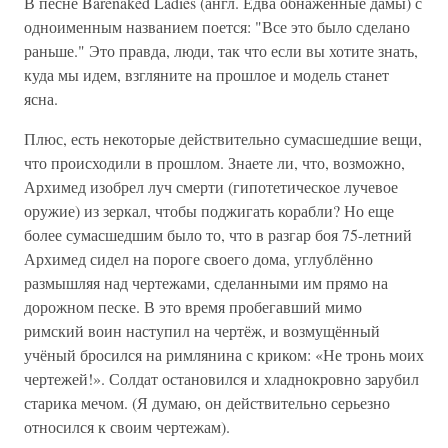
В песне Barenaked Ladies (англ. Едва обнажённые дамы) с
одноименным названием поется: "Все это было сделано
раньше." Это правда, люди, так что если вы хотите знать,
куда мы идем, взгляните на прошлое и модель станет
ясна.
Плюс, есть некоторые действительно сумасшедшие вещи,
что происходили в прошлом. Знаете ли, что, возможно,
Архимед изобрел луч смерти (гипотетическое лучевое
оружие) из зеркал, чтобы поджигать корабли? Но еще
более сумасшедшим было то, что в разгар боя 75-летний
Архимед сидел на пороге своего дома, углублённо
размышляя над чертежами, сделанными им прямо на
дорожном песке. В это время пробегавший мимо
римский воин наступил на чертёж, и возмущённый
учёный бросился на римлянина с криком: «Не тронь моих
чертежей!». Солдат остановился и хладнокровно зарубил
старика мечом. (Я думаю, он действительно серьезно
относился к своим чертежам).