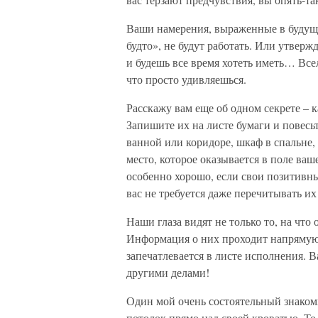
Ваши намерения, выраженные в будуще
будто», не будут работать. Или утвер
и будешь все время хотеть иметь… Все
что просто удивляешься.
Расскажу вам еще об одном секрете –
Запишите их на листе бумаги и повесьт
ванной или коридоре, шкаф в спальне,
место, которое оказывается в поле ваше
особенно хорошо, если свои позитивны
вас не требуется даже перечитывать и
Наши глаза видят не только то, на что
Информация о них проходит напрямую 
запечатлевается в листе исполнения. В
другими делами!
Один мой очень состоятельный знако
потолок прямо над своей кроватью. То 