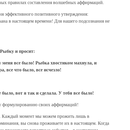
вых правилах составления волшебных аффирмаций.
ния эффективного позитивного утверждения:
на в настоящем времени! Для нашего подсознания не
Рыбку и просит:
 у меня все было! Рыбка хвостиком махнула, и
а, все что было, все исчезло!
 было, вот я так и сделала. У тебя все было!
му формулированию своих аффирмаций!
т. Каждый момент мы можем прожить лишь в
оминания, вы снова проживаете их в настоящем. Когда
аки проживаете вероятные события – в настоящем.