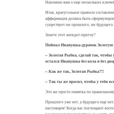
Напомню вам о еще нескольких ключе
Итак, краеугольное правило составле
аффирмация должна быть сформулирова
существует ни прошлого, ни будущего.
Знаете этот анекдот-притчу?
Поймал Иванушка-дурачок Золотую 
– Золотая Рыбка, сделай так, чтобы
остался Иванушка без кола и без двор
– Как же так, Золотая Рыбка?!!
– Так ты же просил, чтобы у тебя все
Это же просто памятка по правильно
Прошлого уже нет, а будущего еще не
настоящем! Когда вас поглощают восп
вас терзают предчувствия, вы опять-т