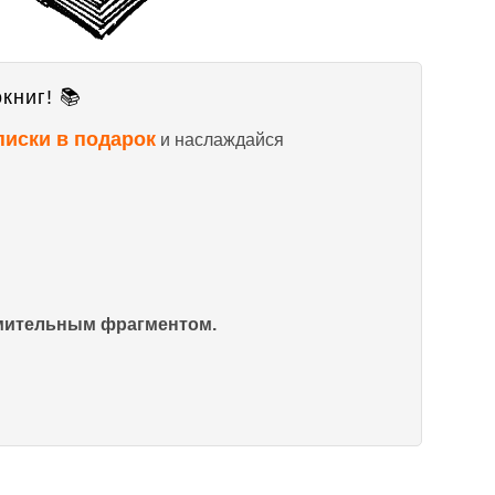
книг! 📚
писки в подарок
и наслаждайся
омительным фрагментом.