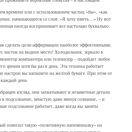
м времени или с использованием частиц «бы», «как
ждение, начинающееся со слов: «Я хочу иметь…» Ну вот
ленная иногда воспринимает все настолько буквально,
 как сделать цели-аффирмации наиболее эффективными.
е листок на видное место! Холодильник, зеркало в
 монитор компьютера или телевизор – подойдет любое
го зрения хотя бы раз в день. Эта техника работает
е настрои вы напишете на желтой бумаге. При этом от
х каждый день.
 обращен взгляд, они захватывают и незаметные детали.
в подсознание, зачастую даже минуя сознание, – и
аше подсознание работает, даже когда вы заняты
мый повесил такую «позитивную напоминалку» на
есть утром, когда он просыпается, и ночью прямо