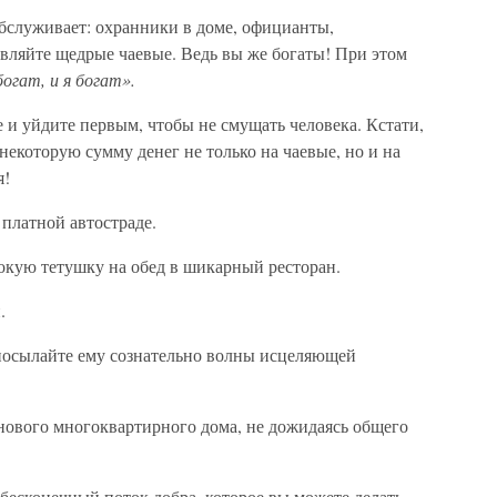
обслуживает: охранники в доме, официанты,
вляйте щедрые чаевые. Ведь вы же богаты! При этом
богат, и я богат».
не и уйдите первым, чтобы не смущать человека. Кстати,
некоторую сумму денег не только на чаевые, но и на
я!
платной автостраде.
кую тетушку на обед в шикарный ресторан.
.
посылайте ему сознательно волны исцеляющей
 нового многоквартирного дома, не дожидаясь общего
 бесконечный поток добра, которое вы можете делать