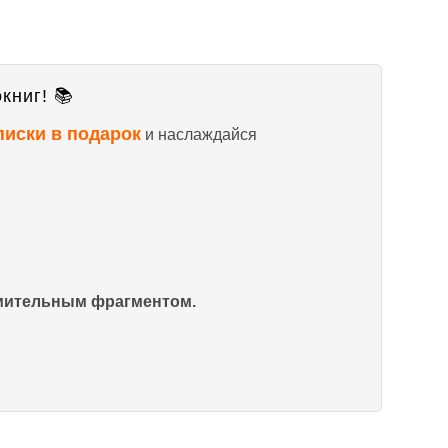
книг! 📚
писки в подарок
и наслаждайся
омительным фрагментом.