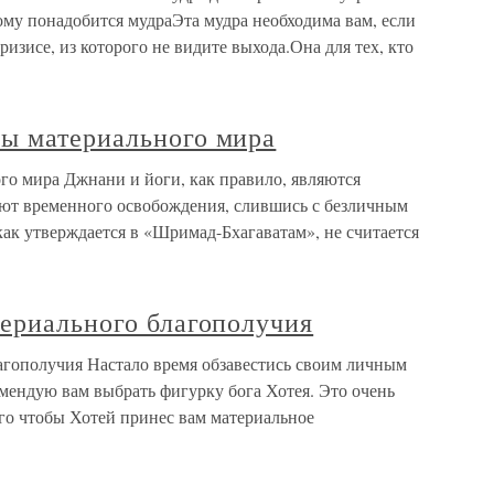
Кому понадобится мудраЭта мудра необходима вам, если
изисе, из которого не видите выхода.Она для тех, кто
ы материального мира
о мира Джнани и йоги, как правило, являются
ают временного освобождения, слившись с безличным
как утверждается в «Шримад-Бхагаватам», не считается
териального благополучия
агополучия Настало время обзавестись своим личным
омендую вам выбрать фигурку бога Хотея. Это очень
го чтобы Хотей принес вам материальное