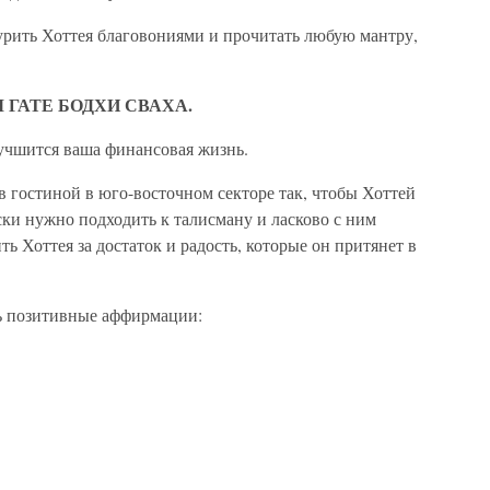
урить Хоттея благовониями и прочитать любую мантру,
М ГАТЕ БОДХИ СВАХА.
лучшится ваша финансовая жизнь.
 в гостиной в юго-восточном секторе так, чтобы Хоттей
ки нужно подходить к талисману и ласково с ним
ть Хоттея за достаток и радость, которые он притянет в
ть позитивные аффирмации: