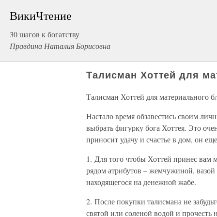
ВикиЧтение
30 шагов к богатству
Правдина Наталия Борисовна
Талисман Хоттей для ма
Талисман Хоттей для материального б
Настало время обзавестись своим личн
выбрать фигурку бога Хоттея. Это оче
приносит удачу и счастье в дом, он е
1. Для того чтобы Хоттей принес вам 
рядом атрибутов – жемчужиной, вазой 
находящегося на денежной жабе.
2. После покупки талисмана не забудь
святой или соленой водой и прочесть 