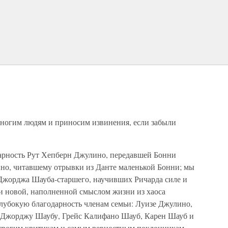
ногим людям и приносим извинения, если забыли
рность Рут Хепберн Джулино, передавшей Бонни
ино, читавшему отрывки из Данте маленькой Бонни; мы
Джорджа Шауба-старшего, научивших Ричарда силе и
и новой, наполненной смыслом жизни из хаоса
убокую благодарность членам семьи: Луизе Джулино,
Джорджу Шаубу, Грейс Калифано Шауб, Карен Шауб и
трогим критикам и самым ревностным поклонникам.