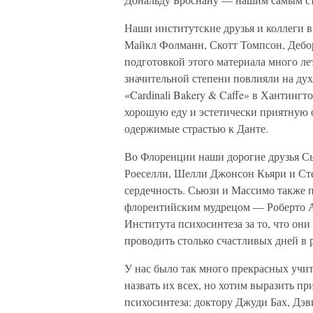
Наши институтские друзья и коллеги
Майкл Фолманн, Скотт Томпсон, Дебор
подготовкой этого материала много ле
значительной степени повлияли на ду
«Cardinali Bakery & Caffe» в Хантинг
хорошую еду и эстетически приятную о
одержимые страстью к Данте.
Во Флоренции наши дорогие друзья Сь
Роеселли, Шелли Джонсон Кьяри и Сте
сердечность. Сьюзи и Массимо также 
флорентийским мудрецом — Роберто А
Института психосинтеза за то, что он
проводить столько счастливых дней в 
У нас было так много прекрасных учите
назвать их всех, но хотим выразить п
психосинтеза: доктору Джуди Бах, Дэв