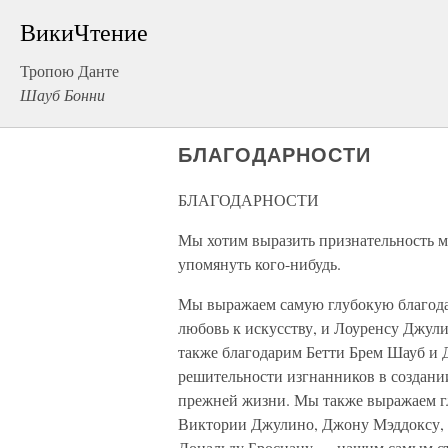
ВикиЧтение
Тропою Данте
Шауб Бонни
БЛАГОДАРНОСТИ
БЛАГОДАРНОСТИ
Мы хотим выразить признательность м
упомянуть кого-нибудь.
Мы выражаем самую глубокую благода
любовь к искусству, и Лоуренсу Джул
также благодарим Бетти Брем Шауб и 
решительности изгнанников в создани
прежней жизни. Мы также выражаем гл
Виктории Джулино, Джону Мэддоксу, 
Дональду Броснану — нашим самым с