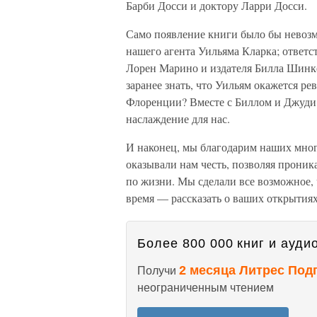
Барби Досси и доктору Ларри Досси.
Само появление книги было бы невозм
нашего агента Уильяма Кларка; ответс
Лорен Марино и издателя Билла Шинке
заранее знать, что Уильям окажется 
Флоренции? Вместе с Биллом и Джуди 
наслаждение для нас.
И наконец, мы благодарим наших мног
оказывали нам честь, позволяя проник
по жизни. Мы сделали все возможное,
время — рассказать о ваших открытиях
Более 800 000 книг и аудио
2 месяца Литрес Под
Получи
неограниченным чтением