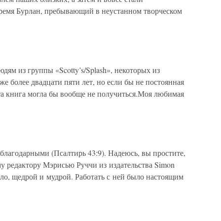
ремя Бурлан, пребывающий в неустанном творческом
дям из группы «Scotty’s/Splash», некоторых из
уже более двадцати пяти лет, но если бы не постоянная
а книга могла бы вообще не получиться.Моя любимая
благодарными (Псалтирь 43:9). Надеюсь, вы простите,
му редактору Мэрисью Руччи из издательства Simon
ело, щедрой и мудрой. Работать с ней было настоящим