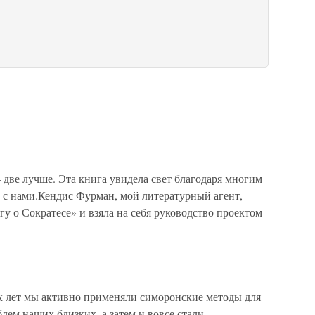
две лучше. Эта книга увидела свет благодаря многим
 с нами.Кендис Фурман, мой литературный агент,
у о Сократесе» и взяла на себя руководство проектом
ет мы активно применяли симоронские методы для
лем наших близких, а затем и вовсе стали