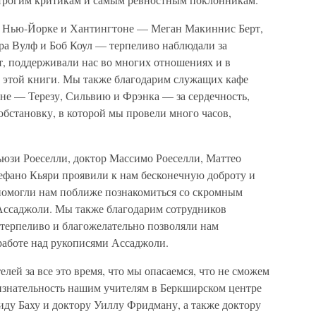
 в Нью-Йорке и Хантингтоне — Меган Макиннис Берт,
а Вулф и Боб Коул — терпеливо наблюдали за
т, поддерживали нас во многих отношениях и в
х этой книги. Мы также благодарим служащих кафе
тоне — Терезу, Сильвию и Фрэнка — за сердечность,
бстановку, в которой мы провели много часов,
юзи Роеселли, доктор Массимо Роеселли, Маттео
фано Кьяри проявили к нам бесконечную доброту и
помогли нам поближе познакомиться со скромным
ссаджоли. Мы также благодарим сотрудников
и терпеливо и благожелательно позволяли нам
работе над рукописями Ассаджоли.
лей за все это время, что мы опасаемся, что не сможем
ризнательность нашим учителям в Беркширском центре
иду Баху и доктору Уиллу Фридману, а также доктору