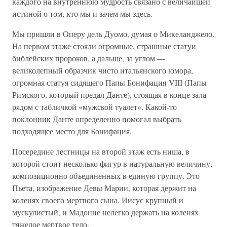
каждого на внутреннюю мудрость связано с величайшей
истиной о том, кто мы и зачем мы здесь.
Мы пришли в Оперу дель Дуомо, думая о Микеланджело.
На первом этаже стояли огромные, страшные статуи
библейских пророков, а дальше, за углом —
великолепный образчик чисто итальянского юмора,
огромная статуя сидящего Папы Бонифация VIII (Папы
Римского, который предал Данте), стоящая в конце зала
рядом с табличкой «мужской туалет». Какой-то
поклонник Данте определенно помогал выбрать
подходящее место для Бонифация.
Посередине лестницы на второй этаж есть ниша, в
которой стоит несколько фигур в натуральную величину,
композиционно объединенных в единую группу. Это
Пьета, изображение Девы Марии, которая держит на
коленях своего мертвого сына. Иисус крупный и
мускулистый, и Мадонне нелегко держать на коленях
тяжелое мертвое тело.