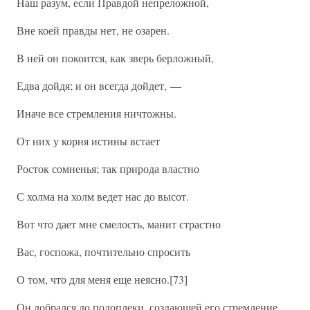
Наш разум, если Правдой непреложной,
Вне коей правды нет, не озарен.
В ней он покоится, как зверь берложный,
Едва дойдя; и он всегда дойдет, —
Иначе все стремления ничтожны.
От них у корня истины встает
Росток сомненья; так природа властно
С холма на холм ведет нас до высот.
Вот что дает мне смелость, манит страстно
Вас, госпожа, почтительно спросить
О том, что для меня еще неясно.[73]
Он добрался до подоплеки, создающей его стремление