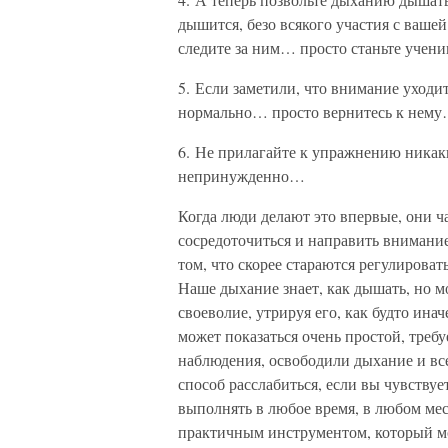
дышится, безо всякого участия с ваш
следите за ним… просто станьте учен
5. Если заметили, что внимание уходи
нормально… просто вернитесь к нем
6. Не прилагайте к упражнению ника
непринужденно…
Когда люди делают это впервые, они ча
сосредоточиться и направить внимание
том, что скорее стараются регулироват
Наше дыхание знает, как дышать, но м
своеволие, утрируя его, как будто ина
может показаться очень простой, треб
наблюдения, освободили дыхание и все
способ расслабиться, если вы чувствуе
выполнять в любое время, в любом мес
практичным инструментом, который мо