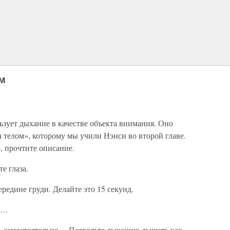
м
зует дыхание в качестве объекта внимания. Оно
 телом», которому мы учили Нэнси во второй главе.
 прочтите описание.
е глаза.
ередине груди. Делайте это 15 секунд.
ем…
ть самостоятельно… Позвольте дыханию дышать как