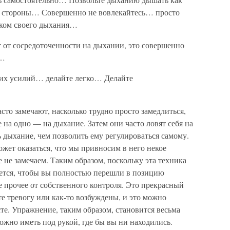
ей стороны… Совершенно не вовлекайтесь… просто
иком своего дыхания…
т от сосредоточенности на дыхании, это совершенно
у…
ких усилий… делайте легко… Делайте
сто замечают, насколько трудно просто замедлиться,
 на одно — на дыхание. Затем они часто ловят себя на
ь дыхание, чем позволить ему регулироваться самому.
ожет оказаться, что мы привносим в него некое
че не замечаем. Таким образом, поскольку эта техника
уется, чтобы вы полностью перешли в позицию
 прочее от собственного контроля. Это прекрасный
те тревогу или как-то возбуждены, и это можно
те. Упражнение, таким образом, становится весьма
жно иметь под рукой, где бы вы ни находились.