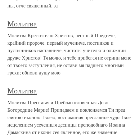
ны, отче священный, за
Молитва
Молитва Крестителю Христов, честный Предтече,
крайний пророче, первый мучениче, постников и
пустынников наставниче, чистоты учителю и ближний
друже Христов! Тя молю, и тебе прибегая не отрини мене
от твоего заступления, не остави мя падшего многими
грехи; обнови душу мою
Молитва
Молитва Пресвятая и Преблагословенная Дево
Богородице Марие! Припадаем и поклоняемся Ти пред
святою иконою Твоею, воспоминая преславное чудо Твое
исцелением усеченныя десницы преподобнаго Иоанна
Дамаскина от иконы сея явленное, его же знамение