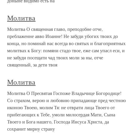
доныне видимо есть на
Молитва
Молитва О священная главо, преподобне отче,
преблаженне авво Иоанне! Не забуди убогих твоих до
конца, но поминай нас всегда во святых и благоприятных
молитвах к Богу: помяни стадо твое, еже сам упасл еси, и
не забуди посещати чад твоих моли за ны, отче
священный, за дети твоя
Молитва
Молитва О Пресвятая Госпоже Владычице Богородице!
Со страхом, верою и любовию припадающе пред честною
иконою Твоею, молим Тя: не отврати лица Твоего от
прибегающих к Тебе, умоли милосердая Мати, Сына
Твоего и Бога нашего, Господа Иисуса Христа, да
сохранит мирну страну