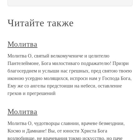
Читайте также
Молитва
Молитва О, святый велкомучениче и целителю
Пантелеймоне, Бога милостиваго подражателю! Призри
благосердием и услыши нас грешных, пред святою твоею
иконою усердно молящихся, испроси нам у Господа Бога,
Ему же со ангелы предстоиши на небеси, оставление
грехов и прегрешений
Молитва
Молитва О, чудотворцы славнии, врачеве безмезднии,
Космо и Дамиане! Вы, от юности Христа Бога
возлюбивше, не врачевания токмо искусство, но паче