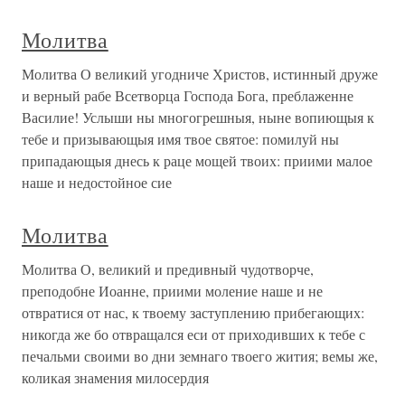
Молитва
Молитва О великий угодниче Христов, истинный друже
и верный рабе Всетворца Господа Бога, преблаженне
Василие! Услыши ны многогрешныя, ныне вопиющыя к
тебе и призывающыя имя твое святое: помилуй ны
припадающыя днесь к раце мощей твоих: приими малое
наше и недостойное сие
Молитва
Молитва О, великий и предивный чудотворче,
преподобне Иоанне, приими моление наше и не
отвратися от нас, к твоему заступлению прибегающих:
никогда же бо отвращался еси от приходивших к тебе с
печальми своими во дни земнаго твоего жития; вемы же,
коликая знамения милосердия