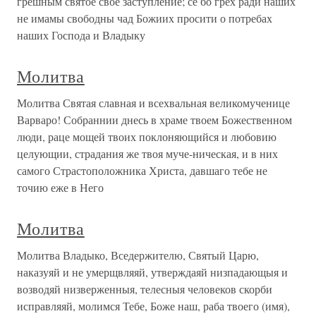
грешным святое свое заступление; се бо грех ради наших
не имамы свободны чад Божиих просити о потребах
наших Господа и Владыку
Молитва
Молитва Святая славная и всехвальная великомученице
Варваро! Собраннии днесь в храме твоем Божественном
люди, раце мощей твоих поклоняющийся и любовию
целующии, страдания же твоя муче-ническая, и в них
самого Страстоположника Христа, давшаго тебе не
точию еже в Него
Молитва
Молитва Владыко, Вседержителю, Святый Царю,
наказуяй и не умерщвляяй, утверждаяй низпадающыя и
возводяй низверженныя, телесныя человеков скорби
исправляяй, молимся Тебе, Боже наш, раба твоего (имя),