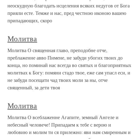
неоскудную благодать исцеления всяких недугов от Бога
прияли есте. Темже и нас, пред честною иконою вашею
припадающих, скоро
Молитва
Молитва О священная главо, преподобне отче,
преблаженне авво Пимене, не забуди убогих твоих до
конца, но поминай нас всегда во святых и благоприятных
молитвах к Богу: помяни стадо твое, еже сам упасл еси, и
не забуди посещати чад твоих моли за ны, отче
священный, за дети твоя
Молитва
Молитва О всеблаженне Агапите, земный Ангеле и
небесный человече! Припадаем к тебе с верою и
любовию и молим ти ся прилежно: яви нам смиренным и