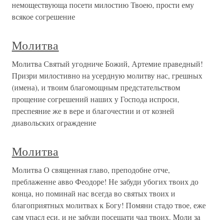
немоществующа посети милостию Твоею, прости ему
всякое согрешение
Молитва
Молитва Святый угодниче Божий, Артемие праведный!
Призри милостивно на усердную молитву нас, грешных
(имена), и твоим благомощным предстательством
прощение согрешений наших у Господа испроси,
преспеяние же в вере и благочестии и от козней
диавольских ограждение
Молитва
Молитва О священная главо, преподобне отче,
преблаженне авво Феодоре! Не забуди убогих твоих до
конца, но поминай нас всегда во святых твоих и
благоприятных молитвах к Богу! Помяни стадо твое, еже
сам упасл еси, и не забуди посещати чад твоих. Моли за