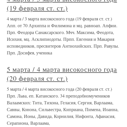
(19 февраля ст. ст.)
4 марта / 3 марта високосного года (19 февраля ст. ст.)
Апп. от 70 Архиппа и Филимона и мц. равноап. Апфии.
Прп. Феодора Санаксарского. Мчч. Максима, Феодота,
Исихия, мц. Асклипиодоты. Прпп. Евгения и Макария
исповедников, пресвитеров Антиохийских. Прп. Равулы.
Прп. Досифея, ученика
5 марта / 4 марта високосного года
(20 февраля ст. ст.)
5 марта / 4 марта високосного года (20 февраля ст. ст.)
Прп. Льва, еп. Катанского. 34 преподобномучеников
Валаамских: Тита, Тихона, Геласия, Сергия, Варлаама,
Саввы, Конона, Сильвестра, Киприана, Пимена, Иоанна,
Самона, Ионы, Давида, Корнилия, Нифонта, Афанасия,
Серапиона, Варлаама,