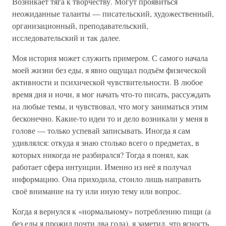
Возникает тяга к творчеству. Могут проявиться
неожиданные таланты — писательский, художественный,
организационный, преподавательский,
исследовательский и так далее.
Моя история может служить примером. С самого начала
моей жизни без еды, я явно ощущал подъём физической
активности и психической чувствительности. В любое
время дня и ночи, я мог начать что-то писать, рассуждать
на любые темы, и чувствовал, что могу заниматься этим
бесконечно. Какие-то идеи то и дело возникали у меня в
голове — только успевай записывать. Иногда я сам
удивлялся: откуда я знаю столько всего о предметах, в
которых никогда не разбирался? Тогда я понял, как
работает сфера интуиции. Именно из неё я получал
информацию. Она приходила, стоило лишь направить
своё внимание на ту или иную тему или вопрос.
Когда я вернулся к «нормальному» потреблению пищи (а
без еды я прожил почти два года), я заметил, что ясность