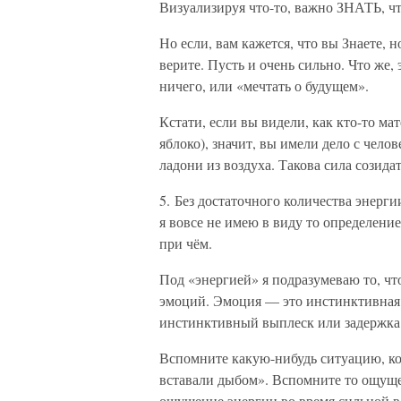
Визуализируя что-то, важно ЗНАТЬ, что 
Но если, вам кажется, что вы Знаете, н
верите. Пусть и очень сильно. Что же, 
ничего, или «мечтать о будущем».
Кстати, если вы видели, как кто-то ма
яблоко), значит, вы имели дело с чело
ладони из воздуха. Такова сила созида
5. Без достаточного количества энергии
я вовсе не имею в виду то определение
при чём.
Под «энергией» я подразумеваю то, чт
эмоций. Эмоция — это инстинктивная 
инстинктивный выплеск или задержка
Вспомните какую-нибудь ситуацию, ког
вставали дыбом». Вспомните то ощущен
ощущение энергии во время сильной вл