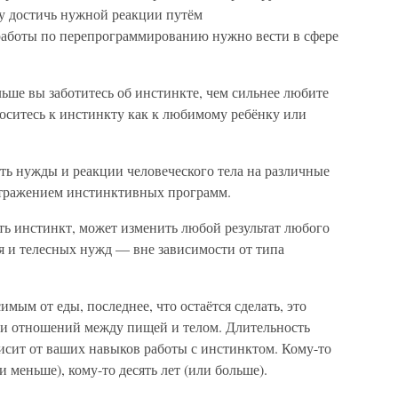
гу достичь нужной реакции путём
работы по перепрограммированию нужно вести в сфере
льше вы заботитесь об инстинкте, чем сильнее любите
носитесь к инстинкту как к любимому ребёнку или
ь нужды и реакции человеческого тела на различные
тражением инстинктивных программ.
ать инстинкт, может изменить любой результат любого
я и телесных нужд — вне зависимости от типа
имым от еды, последнее, что остаётся сделать, это
ти отношений между пищей и телом. Длительность
сит от ваших навыков работы с инстинктом. Кому-то
 меньше), кому-то десять лет (или больше).