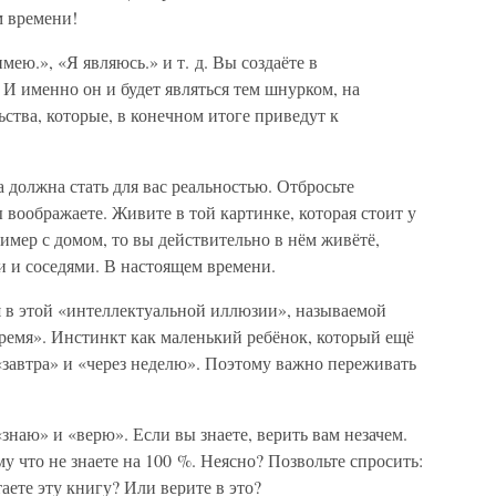
м времени!
мею.», «Я являюсь.» и т. д. Вы создаёте в
И именно он и будет являться тем шнурком, на
ства, которые, в конечном итоге приведут к
 должна стать для вас реальностью. Отбросьте
ы воображаете. Живите в той картинке, которая стоит у
ример с домом, то вы действительно в нём живётё,
и и соседями. В настоящем времени.
я в этой «интеллектуальной иллюзии», называемой
«время». Инстинкт как маленький ребёнок, который ещё
«завтра» и «через неделю». Поэтому важно переживать
знаю» и «верю». Если вы знаете, верить вам незачем.
му что не знаете на 100 %. Неясно? Позвольте спросить:
аете эту книгу? Или верите в это?