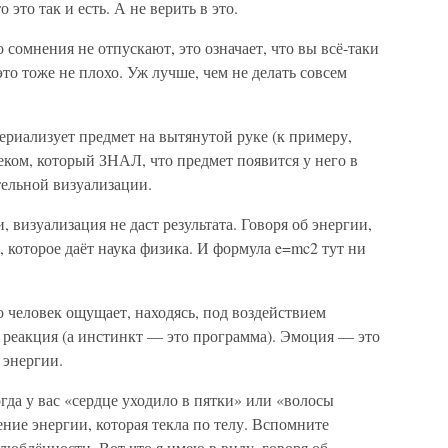
это так и есть. А не верить в это.
о сомнения не отпускают, это означает, что вы всё-таки
это тоже не плохо. Уж лучше, чем не делать совсем
териализует предмет на вытянутой руке (к примеру,
веком, который ЗНАЛ, что предмет появится у него в
тельной визуализации.
, визуализация не даст результата. Говоря об энергии,
, которое даёт наука физика. И формула e=mc2 тут ни
о человек ощущает, находясь, под воздействием
реакция (а инстинкт — это программа). Эмоция — это
 энергии.
да у вас «сердце уходило в пятки» или «волосы
ие энергии, которая текла по телу. Вспомните
юблённости. Вот что я имею в виду, говоря об