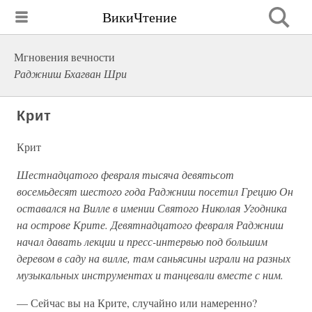
ВикиЧтение
Мгновения вечности
Раджниш Бхагван Шри
Крит
Крит
Шестнадцатого февраля тысяча девятьсот
восемьдесят шестого года Раджниш посетил Грецию Он
оставался на Вилле в имении Святого Николая Угодника
на острове Крите. Девятнадцатого февраля Раджниш
начал давать лекции и пресс-интервью под большим
деревом в саду на вилле, там саньясины играли на разных
музыкальных инструментах и танцевали вместе с ним.
— Сейчас вы на Крите, случайно или намеренно?