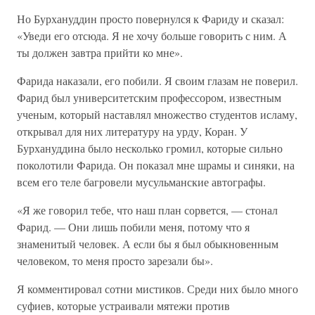
Но Бурхануддин просто повернулся к Фариду и сказал:
«Уведи его отсюда. Я не хочу больше говорить с ним. А
ты должен завтра прийти ко мне».
Фарида наказали, его побили. Я своим глазам не поверил.
Фарид был университетским профессором, известным
ученым, который наставлял множество студентов исламу,
открывал для них литературу на урду, Коран. У
Бурхануддина было несколько громил, которые сильно
поколотили Фарида. Он показал мне шрамы и синяки, на
всем его теле багровели мусульманские автографы.
«Я же говорил тебе, что наш план сорвется, — стонал
Фарид. — Они лишь побили меня, потому что я
знаменитый человек. А если бы я был обыкновенным
человеком, то меня просто зарезали бы».
Я комментировал сотни мистиков. Среди них было много
суфиев, которые устраивали мятежи против