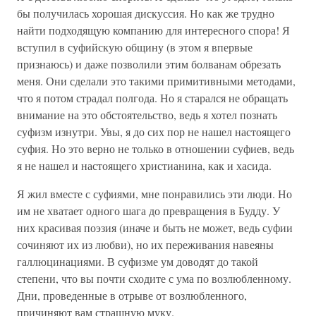
бы получилась хорошая дискуссия. Но как же трудно
найти подходящую компанию для интересного спора! Я
вступил в суфийскую общину (в этом я впервые
признаюсь) и даже позволили этим болванам обрезать
меня. Они сделали это такими примитивными методами,
что я потом страдал полгода. Но я старался не обращать
внимание на это обстоятельство, ведь я хотел познать
суфизм изнутри. Увы, я до сих пор не нашел настоящего
суфия. Но это верно не только в отношении суфиев, ведь
я не нашел и настоящего христианина, как и хасида.
Я жил вместе с суфиями, мне понравились эти люди. Но
им не хватает одного шага до превращения в Будду. У
них красивая поэзия (иначе и быть не может, ведь суфии
сочиняют их из любви), но их переживания навеяны
галлюцинациями. В суфизме ум доводят до такой
степени, что вы почти сходите с ума по возлюбленному.
Дни, проведенные в отрыве от возлюбленного,
причиняют вам страшную муку.