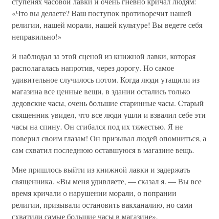
ступенях часовой лавки и очень гневно кричал людям:
«Что вы делаете? Ваш поступок противоречит нашей
религии, нашей морали, нашей культуре! Вы ведете себя
неправильно!»
Я наблюдал за этой сценой из книжной лавки, которая
располагалась напротив, через дорогу. Но самое
удивительное случилось потом. Когда люди утащили из
магазина все ценные вещи, в здании остались только
дедовские часы, очень большие старинные часы. Старый
священник увидел, что все люди ушли и взвалил себе эти
часы на спину. Он сгибался под их тяжестью. Я не
поверил своим глазам! Он призывал людей опомниться, а
сам схватил последнюю оставшуюся в магазине вещь.
Мне пришлось выйти из книжной лавки и задержать
священника. «Вы меня удивляете, — сказал я. — Вы все
время кричали о нарушении морали, о попрании
религии, призывали остановить вакханалию, но сами
схватили самые большие часы в магазине».