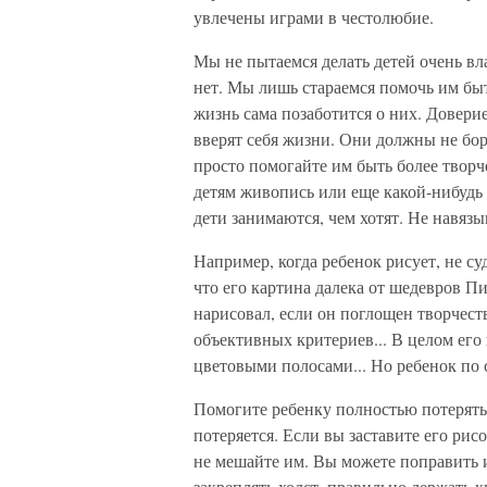
увлечены играми в честолюбие.
Мы не пытаемся делать детей очень в
нет. Мы лишь стараемся помочь им б
жизнь сама позаботится о них. Доверие
вверят себя жизни. Они должны не боро
просто помогайте им быть более твор
детям живопись или еще какой-нибудь 
дети занимаются, чем хотят. Не навяз
Например, когда ребенок рисует, не су
что его картина далека от шедевров Пи
нарисовал, если он поглощен творчеств
объективных критериев... В целом его
цветовыми полосами... Но ребенок по 
Помогите ребенку полностью потерятьс
потеряется. Если вы заставите его рисо
не мешайте им. Вы можете поправить и
закреплять холст, правильно держать 