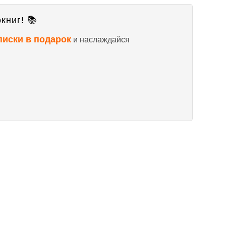
книг! 📚
писки в подарок
и наслаждайся