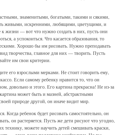
ластными, знаменитыми, богатыми, такими и сякими,
ыть живыми, искренними, любящими, цветущими, и
 к жизни — вот что нужно создать в них, пусть они
ться, а успокоиться. Что касается образования, то
ческими. Хорошо бы им рисовать. Нужно преподавать
вид творчества, главное для них — творить. Пусть
ывайте им свои критерии.
дите его взрослыми мерками. Не стоит говорить ему,
кассо. Если самому ребенку нравится то, что он
ом, довольно и этого. Его картина прекрасна! Не из-за
 картина может быть и мазней, абстрактными
своей природе другой, он иначе видит мир.
я. Когда ребенок будет рисовать самостоятельно, он
вать, он растеряется. Пусть же дети рисуют что угодно,
х технику, можете научить детей смешивать краски,
кисть — здесь ваша поддержка необходима. Но вы