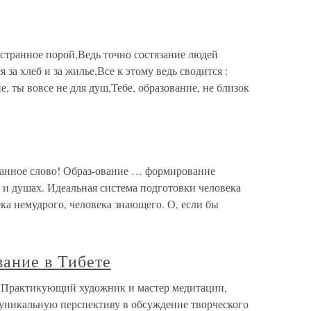
 странное порой,Ведь точно состязание людей
 за хлеб и за жилье,Все к этому ведь сводится :
е, ты вовсе не для душ,Тебе, образование, не близок
ранное слово! Образ-ование … формирование
 и душах. Идеальная система подготовки человека
ека немудрого, человека знающего. О, если бы
вание в Тибете
е Практикующий художник и мастер медитации,
 уникальную перспективу в обсуждение творческого