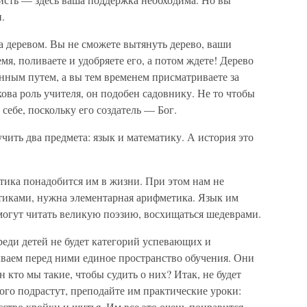
.
а деревом. Вы не сможете вытянуть дерево, ваши
я, поливаете и удобряете его, а потом ждете! Дерево
енным путем, а вы тем временем присматриваете за
ова роль учителя, он подобен садовнику. Не то чтобы
 себе, поскольку его создатель — Бог.
чить два предмета: язык и математику. А история это
тика понадобится им в жизни. При этом нам не
атиками, нужна элементарная арифметика. Язык им
могут читать великую поэзию, восхищаться шедеврами.
Среди детей не будет категорий успевающих и
ваем перед ними единое пространство обучения. Они
н кто мы такие, чтобы судить о них? Итак, не будет
ного подрастут, преподайте им практические уроки:
сство кройки и шитья. Им все это очень понравится.