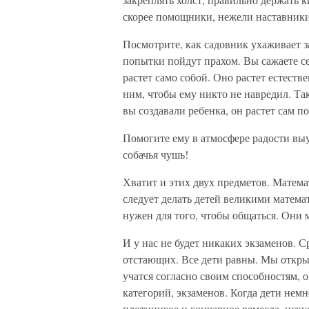
скорее помощники, нежели наставники
Посмотрите, как садовник ухаживает з
попытки пойдут прахом. Вы сажаете сем
растет само собой. Оно растет естеств
ним, чтобы ему никто не навредил. Так
вы создавали ребенка, он растет сам по
Помогите ему в атмосфере радости выу
собачья чушь!
Хватит и этих двух предметов. Матема
следует делать детей великими матем
нужен для того, чтобы общаться. Они 
И у нас не будет никаких экзаменов. 
отстающих. Все дети равны. Мы откры
учатся согласно своим способностям, о
категорий, экзаменов. Когда дети нем
плотницкое и гончарное ремесла, иску